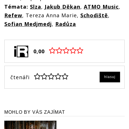
Témata:
Slza
,
Jakub Děkan
,
ATMO Music
,
Refew
, Tereza Anna Marie,
Schodiště
,
Sofian Medjmedj
,
Radůza
0,00
čtenáři
hlasuj
MOHLO BY VÁS ZAJÍMAT