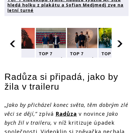
hledá holku z plakátu a Sofian Medjmedj zve na
letní turné
TOP 7
TOP 7
TOP 7
TOP 7
videoklipů
videoklipů
videoklipů
videoklipů
týdne:
týdne:
týdne:
týdne:
Radůza
Radůza
Radůza
Radůza
Radůza
si připadá, jako by
využila AI,
využila AI,
využila AI,
využila AI,
Slza hledá
Slza hledá
Slza hledá
Slza hledá
žila v traileru
holku z
holku z
holku z
holku z
ů
plakátu a
plakátu a
plakátu a
plakátu a
Sofian
Sofian
Sofian
Sofian
Medjmedj
Medjmedj
Medjmedj
Medjmedj
„Jako by přicházel konec světa, těm dobrým zlé
zve na
zve na
zve na
zve na
letní turné
letní turné
letní turné
věci se dějí,“
zpívá
Radůza
v novince
Jako
letní turné
bych žil v traileru,
v níž kritizuje úpadek
společnosti. Videoklip si zpěvačka nechala