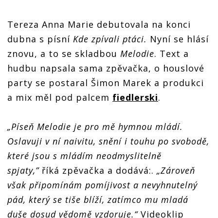
Tereza Anna Marie debutovala na konci
dubna s písní
Kde zpívali ptáci.
Nyní se hlásí
znovu, a to se skladbou
Melodie
. Text a
hudbu napsala sama zpěvačka, o houslové
party se postaral Šimon Marek a produkci
a mix měl pod palcem
fiedlerski
.
„Píseň Melodie je pro mě hymnou mládí.
Oslavuji v ní naivitu, snění i touhu po svobodě,
které jsou s mládím neodmyslitelně
spjaty,”
říká zpěvačka a dodává:.
„Zároveň
však připomínám pomíjivost a nevyhnutelný
pád, který se tiše blíží, zatímco mu mladá
duše dosud vědomě vzdoruje.“
Videoklip