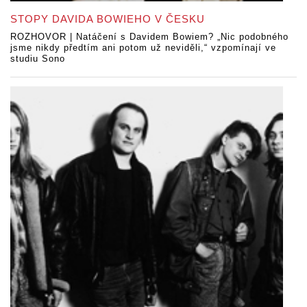
STOPY DAVIDA BOWIEHO V ČESKU
ROZHOVOR | Natáčení s Davidem Bowiem? „Nic podobného
jsme nikdy předtím ani potom už neviděli,“ vzpomínají ve
studiu Sono