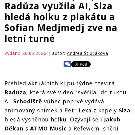
Radůza využila AI, Slza
hledá holku z plakátu a
Sofian Medjmedj zve na
letní turné
Vydáno 26.05.2026
| autor:
Andrea Štipčáková
Přehled aktuálních klipů týdne otevírá
Radůza
, která své video "svěřila" do rukou
AI.
Schodiště
vůbec poprvé vydává
animovaný snímek a Petr Lexa z kapely
Slza
hledá vysněnou holku. Ozývají se i
Jakub
Děkan
s
ATMO Music
a Refewem, snění