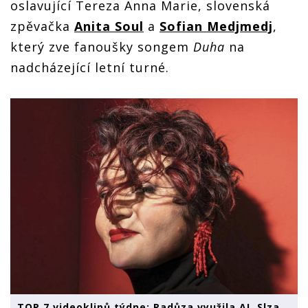
oslavující Tereza Anna Marie, slovenská
zpěvačka
Anita Soul
a
Sofian Medjmedj
,
který zve fanoušky songem
Duha
na
nadcházející letní turné.
TOP 7 videoklipů týdne: Radůza využila AI, Slza