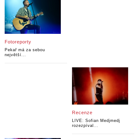
Fotoreporty
Pekař má za sebou
největší...
Recenze
LIVE: Sofian Medjmedj
rozezpíval...