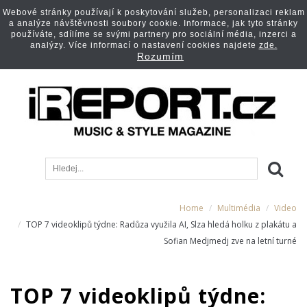
Webové stránky používají k poskytování služeb, personalizaci reklam
a analýze návštěvnosti soubory cookie. Informace, jak tyto stránky
používáte, sdílíme se svými partnery pro sociální média, inzerci a
analýzy. Více informací o nastavení cookies najdete
zde.
Rozumím
Home
Multimédia
Video
TOP 7 videoklipů týdne: Radůza využila AI, Slza hledá holku z plakátu a
Sofian Medjmedj zve na letní turné
TOP 7 videoklipů týdne: