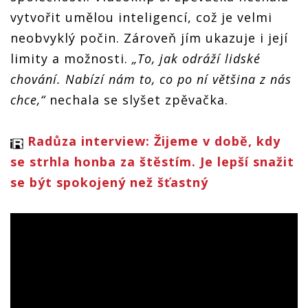
vytvořit umělou inteligencí, což je velmi
é
neobvyklý počin. Zároveň jím ukazuje i její
limity a možnosti.
„To, jak odráží lidské
chování. Nabízí nám to, co po ní většina z nás
chce,“
nechala se slyšet zpěvačka.
Radůza interview: Žijeme v době, kdy
se strhla honba za štěstím. Je lepší snažit
se být spokojený než šťastný