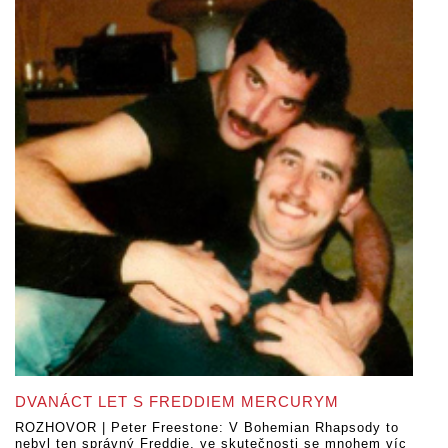
DVANÁCT LET S FREDDIEM MERCURYM
ROZHOVOR | Peter Freestone: V Bohemian Rhapsody to
nebyl ten správný Freddie, ve skutečnosti se mnohem víc