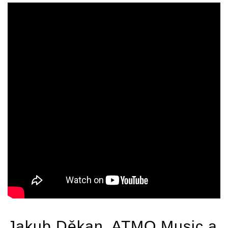
Jakub Děkan
,
ATMO Music
a