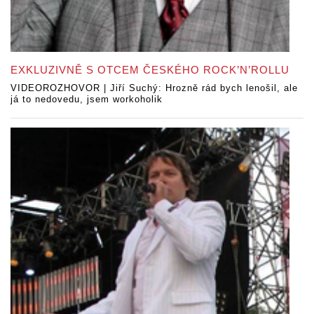
EXKLUZIVNĚ S OTCEM ČESKÉHO ROCK’N’ROLLU
VIDEOROZHOVOR | Jiří Suchý: Hrozně rád bych lenošil, ale
já to nedovedu, jsem workoholik