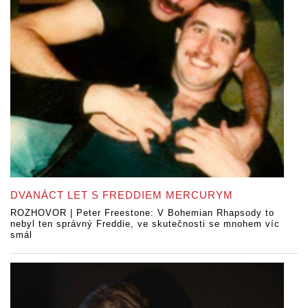
DVANÁCT LET S FREDDIEM MERCURYM
ROZHOVOR | Peter Freestone: V Bohemian Rhapsody to
nebyl ten správný Freddie, ve skutečnosti se mnohem víc
smál