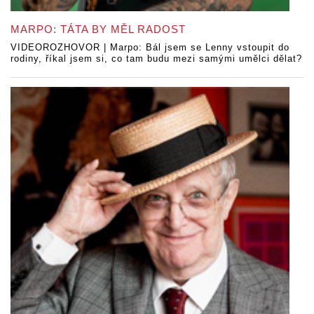
MARPO: TÁTA BY MĚL RADOST
VIDEOROZHOVOR | Marpo: Bál jsem se Lenny vstoupit do
rodiny, říkal jsem si, co tam budu mezi samými umělci dělat?