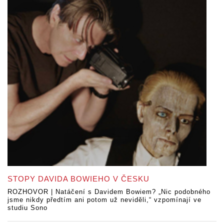
STOPY DAVIDA BOWIEHO V ČESKU
ROZHOVOR | Natáčení s Davidem Bowiem? „Nic podobného
jsme nikdy předtím ani potom už neviděli,“ vzpomínají ve
studiu Sono