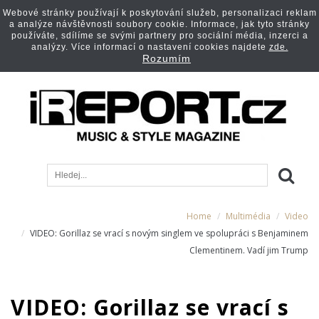
Webové stránky používají k poskytování služeb, personalizaci reklam
a analýze návštěvnosti soubory cookie. Informace, jak tyto stránky
používáte, sdílíme se svými partnery pro sociální média, inzerci a
analýzy. Více informací o nastavení cookies najdete
zde.
Rozumím
Home
Multimédia
Video
VIDEO: Gorillaz se vrací s novým singlem ve spolupráci s Benjaminem
Clementinem. Vadí jim Trump
VIDEO: Gorillaz se vrací s