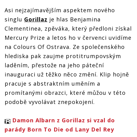
vrací s novým
vrací s novým
vrací s novým
Asi nejzajímavějším aspektem nového
singlem ve
singlem ve
singlem ve
spolupráci s
spolupráci s
spolupráci s
singlu
Gorillaz
je hlas Benjamina
Benjaminem
Benjaminem
Benjaminem
Clementinem.
Clementinea, zpěváka, který předloni získal
Clementinem.
Clementinem.
Vadí jim Trump
Vadí jim Trump
Vadí jim Trump
Mercury Prize a letos ho v červenci uvidíme
na Colours Of Ostrava. Ze společenského
hlediska pak zaujme protitrumpovským
laděním, přestože na jeho páteční
inauguraci už těžko něco změní. Klip hojně
pracuje s abstraktním uměním a
promítanými obrazci, které můžou v této
podobě vyvolávat znepokojení.
Damon Albarn z Gorillaz si vzal do
parády Born To Die od Lany Del Rey