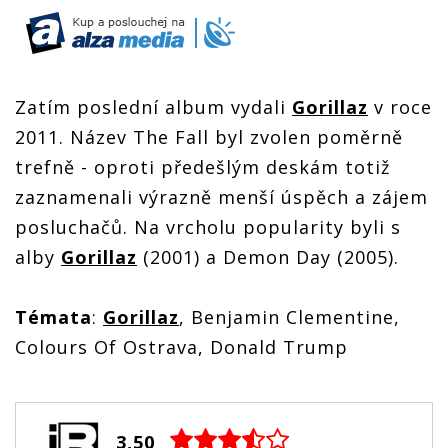
Zatím poslední album vydali
Gorillaz
v roce
2011. Název The Fall byl zvolen poměrně
trefně - oproti předešlým deskám totiž
zaznamenali výrazně menší úspěch a zájem
posluchačů. Na vrcholu popularity byli s
alby
Gorillaz
(2001) a Demon Day (2005).
Témata
:
Gorillaz
, Benjamin Clementine,
Colours Of Ostrava, Donald Trump
3,50