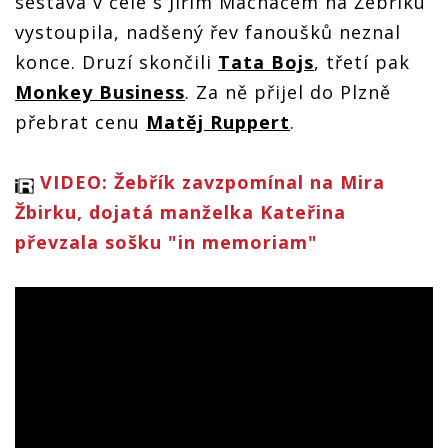
sestava v čele s Jiřím Macháčem na Žebříku
vystoupila, nadšený řev fanoušků neznal
konce. Druzí skončili
Tata Bojs
, třetí pak
Monkey Business
. Za ně přijel do Plzně
přebrat cenu
Matěj Ruppert
.
VIDEO: Žebřík zavzpomínal na Mira
Žbirku, dojatá manželka Kateřina
převzala sošku "in memoriam"