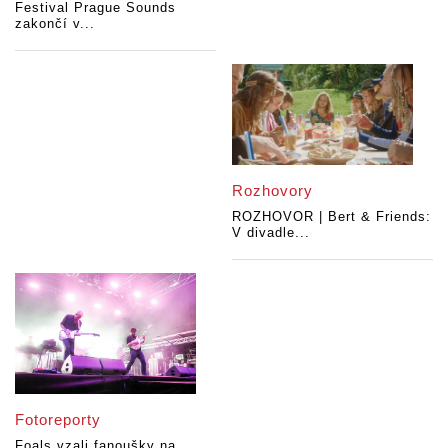
Festival Prague Sounds
zakončí v...
Rozhovory
ROZHOVOR | Bert & Friends:
V divadle...
Fotoreporty
Foals vzali fanoušky na...