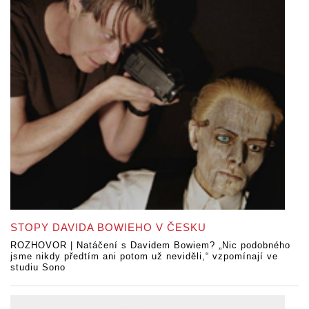
STOPY DAVIDA BOWIEHO V ČESKU
ROZHOVOR | Natáčení s Davidem Bowiem? „Nic podobného
jsme nikdy předtím ani potom už neviděli,“ vzpomínají ve
studiu Sono