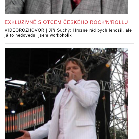
EXKLUZIVNĚ S OTCEM ČESKÉHO ROCK’N’ROLLU
VIDEOROZHOVOR | Jiří Suchý: Hrozně rád bych lenošil, ale
já to nedovedu, jsem workoholik