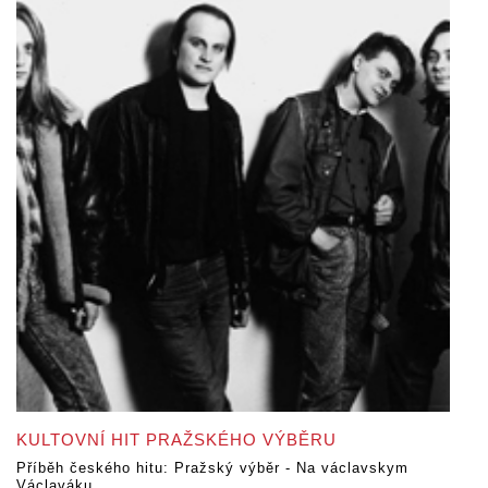
KULTOVNÍ HIT PRAŽSKÉHO VÝBĚRU
Příběh českého hitu: Pražský výběr - Na václavskym
Václaváku