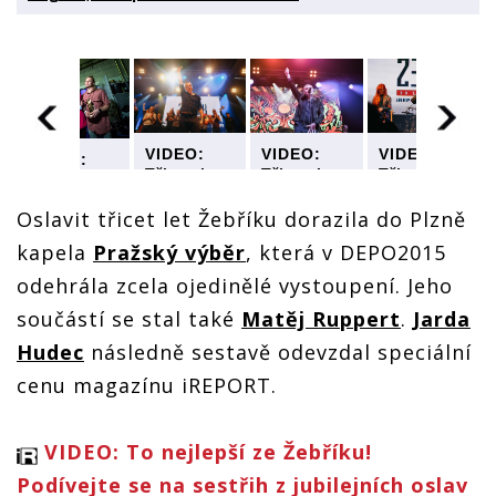
VIDEO:
VIDEO:
VIDEO:
VIDEO:
Třicet let
Třicet let
Třicet let
Třicet let
Žebříku
Žebříku
Žebříku
Žebříku
oslavili
oslavili
oslavili
Oslavit třicet let Žebříku dorazila do Plzně
oslavili
Pražský
Pražský
Pražský
Pražský
kapela
Pražský výběr
, která v DEPO2015
výběr, Mig
výběr, Mig
výběr, Mig
výběr, Mig
21, Marpo
21, Marpo
21, Marpo
21, Marpo
odehrála zcela ojedinělé vystoupení. Jeho
i Bert &
i Bert &
i Bert &
i Bert &
Friends
Friends
Friends
součástí se stal také
Matěj Ruppert
.
Jarda
Friends
Hudec
následně sestavě odevzdal speciální
cenu magazínu iREPORT.
VIDEO: To nejlepší ze Žebříku!
Podívejte se na sestřih z jubilejních oslav