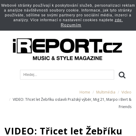
Webové stránky používají k poskytování služeb, personalizaci reklam
a analýze návštěvnosti soubory cookie. Informace, jak tyto stránky
používáte, sdílíme se svými partnery pro sociální média, inzerci a
analýzy. Více informací o nastavení cookies najdete
zde.
Rozumím
Home
Multimédia
Video
VIDEO: Třicet let Žebříku oslavili Pražský výběr, Mig 21, Marpo i Bert &
Friends
VIDEO: Třicet let Žebříku