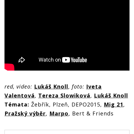
red, video:
Lukáš Knoll
,
foto:
Iveta
Valentová
,
Tereza Slowiková
,
Lukáš Knoll
Témata:
Žebřík, Plzeň, DEPO2015,
Mig 21
,
Pražský výběr
,
Marpo
, Bert & Friends