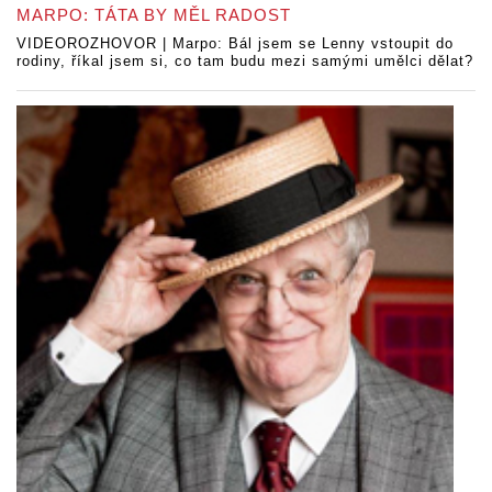
MARPO: TÁTA BY MĚL RADOST
VIDEOROZHOVOR | Marpo: Bál jsem se Lenny vstoupit do
rodiny, říkal jsem si, co tam budu mezi samými umělci dělat?