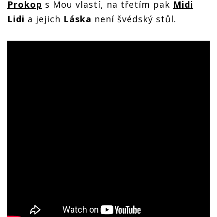
Prokop
s Mou vlastí, na třetím pak
Midi
Lidi
a jejich
Láska
není švédský stůl.