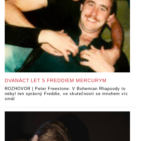
DVANÁCT LET S FREDDIEM MERCURYM
ROZHOVOR | Peter Freestone: V Bohemian Rhapsody to
nebyl ten správný Freddie, ve skutečnosti se mnohem víc
smál