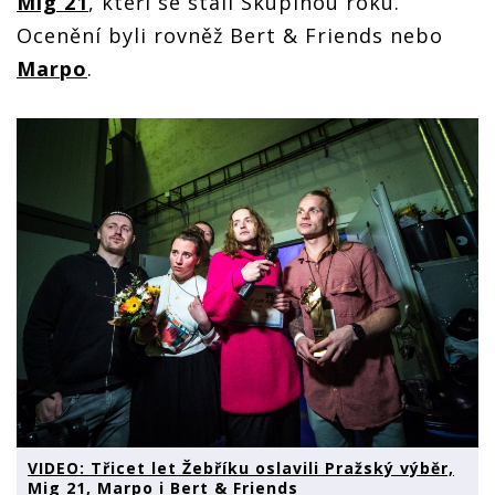
Mig 21
, kteří se stali Skupinou roku.
Ocenění byli rovněž Bert & Friends nebo
Marpo
.
VIDEO: Třicet let Žebříku oslavili Pražský výběr,
Mig 21, Marpo i Bert & Friends