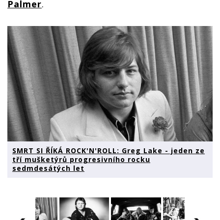
Palmer
.
SMRT SI ŘÍKÁ ROCK'N'ROLL: Greg Lake - jeden ze
tří mušketýrů progresivního rocku
sedmdesátých let