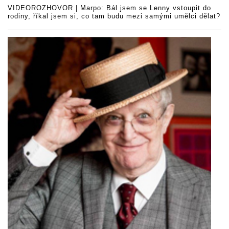
VIDEOROZHOVOR | Marpo: Bál jsem se Lenny vstoupit do
rodiny, říkal jsem si, co tam budu mezi samými umělci dělat?