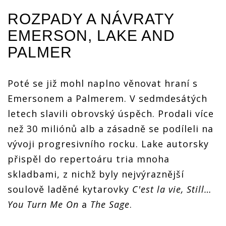
ROZPADY A NÁVRATY
EMERSON, LAKE AND
PALMER
Poté se již mohl naplno věnovat hraní s
Emersonem a Palmerem. V sedmdesátých
letech slavili obrovský úspěch. Prodali více
než 30 miliónů alb a zásadně se podíleli na
vývoji progresivního rocku. Lake autorsky
přispěl do repertoáru tria mnoha
skladbami, z nichž byly nejvýraznější
soulově laděné kytarovky
C'est la vie, Still…
You Turn Me On
a
The Sage
.