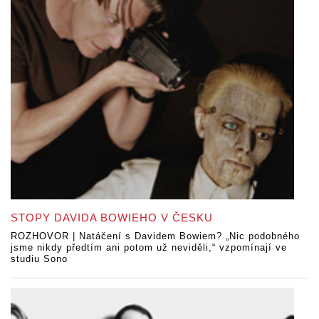
STOPY DAVIDA BOWIEHO V ČESKU
ROZHOVOR | Natáčení s Davidem Bowiem? „Nic podobného
jsme nikdy předtím ani potom už neviděli,“ vzpomínají ve
studiu Sono