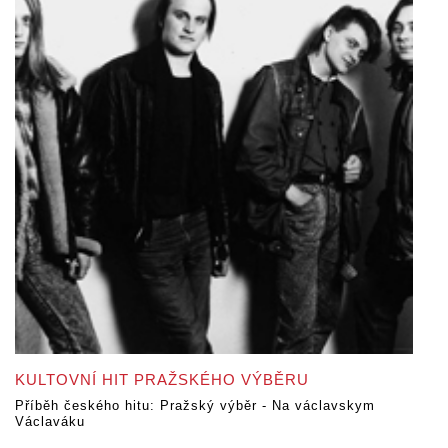
KULTOVNÍ HIT PRAŽSKÉHO VÝBĚRU
Příběh českého hitu: Pražský výběr - Na václavskym
Václaváku