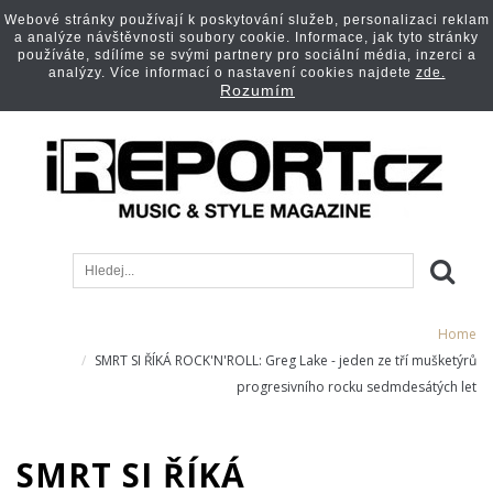
Webové stránky používají k poskytování služeb, personalizaci reklam
a analýze návštěvnosti soubory cookie. Informace, jak tyto stránky
používáte, sdílíme se svými partnery pro sociální média, inzerci a
analýzy. Více informací o nastavení cookies najdete
zde.
Rozumím
Home
SMRT SI ŘÍKÁ ROCK'N'ROLL: Greg Lake - jeden ze tří mušketýrů
progresivního rocku sedmdesátých let
SMRT SI ŘÍKÁ