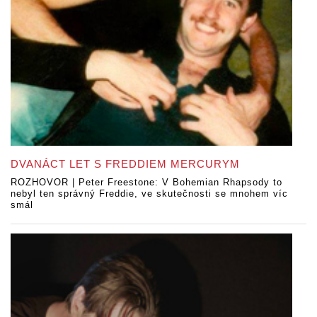
DVANÁCT LET S FREDDIEM MERCURYM
ROZHOVOR | Peter Freestone: V Bohemian Rhapsody to
nebyl ten správný Freddie, ve skutečnosti se mnohem víc
smál