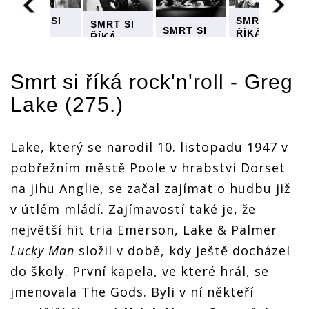
SMRT SI
SMRT SI
SMRT SI
SMRT SI
ŘÍKÁ
ŘÍKÁ
ŘÍKÁ
ŘÍKÁ
ROCK'N'ROLL:
OLL:
ROCK'N'ROLL
ROCK'N'ROLL:
ROCK'N'ROLL:
Greg Lake
Greg Lake
Greg Lake
Greg Lake
- jeden ze
- jeden ze
- jeden ze
Smrt si říká rock'n'roll - Greg
- jeden ze
tří
tří
tří
tří
mušketýrů
ů
mušketýrů
Lake (275.)
mušketýrů
mušketýrů
progresivního
ního
progresivníh
progresivního
progresivního
rocku
rocku
rocku
rocku
sedmdesátých
tých
sedmdesátýc
sedmdesátých
sedmdesátých
Lake, který se narodil 10. listopadu 1947 v
let
let
let
let
pobřežním městě Poole v hrabství Dorset
na jihu Anglie, se začal zajímat o hudbu již
v útlém mládí. Zajímavostí také je, že
největší hit tria Emerson, Lake & Palmer
Lucky Man
složil v době, kdy ještě docházel
do školy. První kapela, ve které hrál, se
jmenovala The Gods. Byli v ní někteří