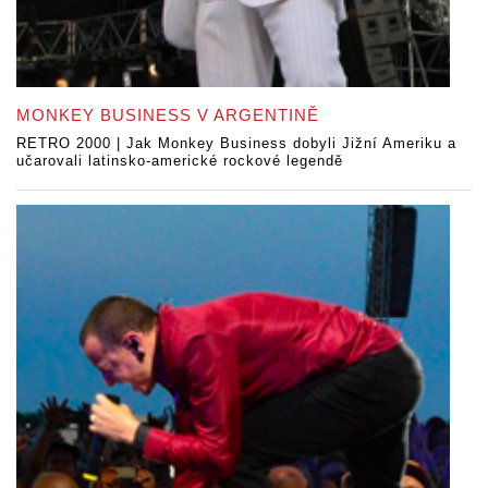
MONKEY BUSINESS V ARGENTINĚ
RETRO 2000 | Jak Monkey Business dobyli Jižní Ameriku a
učarovali latinsko-americké rockové legendě