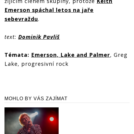
žijícím členem skupiny, protože
Keith
Emerson spáchal letos na jaře
sebevraždu
.
text:
Dominik Pavliš
Témata:
Emerson, Lake and Palmer
, Greg
Lake, progresivní rock
MOHLO BY VÁS ZAJÍMAT