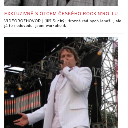
EXKLUZIVNĚ S OTCEM ČESKÉHO ROCK’N’ROLLU
VIDEOROZHOVOR | Jiří Suchý: Hrozně rád bych lenošil, ale
já to nedovedu, jsem workoholik