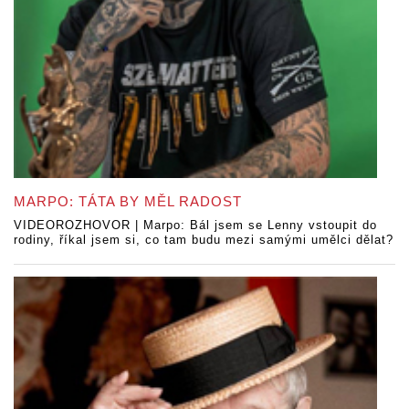
MARPO: TÁTA BY MĚL RADOST
VIDEOROZHOVOR | Marpo: Bál jsem se Lenny vstoupit do
rodiny, říkal jsem si, co tam budu mezi samými umělci dělat?