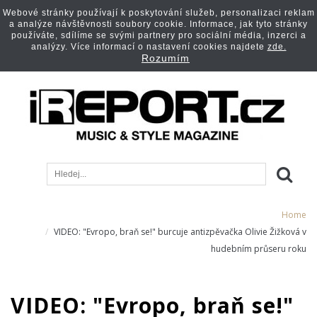
Webové stránky používají k poskytování služeb, personalizaci reklam
a analýze návštěvnosti soubory cookie. Informace, jak tyto stránky
používáte, sdílíme se svými partnery pro sociální média, inzerci a
analýzy. Více informací o nastavení cookies najdete
zde.
Rozumím
Home
VIDEO: "Evropo, braň se!" burcuje antizpěvačka Olivie Žižková v
hudebním průseru roku
VIDEO: "Evropo, braň se!"