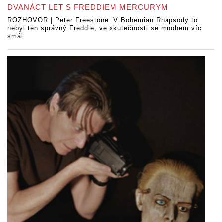
DVANÁCT LET S FREDDIEM MERCURYM
ROZHOVOR | Peter Freestone: V Bohemian Rhapsody to
nebyl ten správný Freddie, ve skutečnosti se mnohem víc
smál