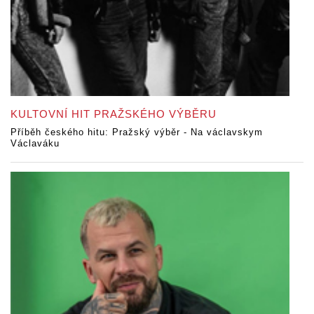
KULTOVNÍ HIT PRAŽSKÉHO VÝBĚRU
Příběh českého hitu: Pražský výběr - Na václavskym
Václaváku