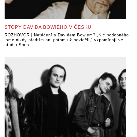
STOPY DAVIDA BOWIEHO V ČESKU
ROZHOVOR | Natáčení s Davidem Bowiem? „Nic podobného
jsme nikdy předtím ani potom už neviděli,“ vzpomínají ve
studiu Sono