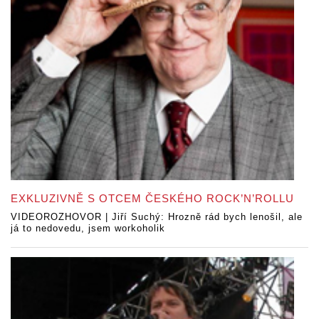
EXKLUZIVNĚ S OTCEM ČESKÉHO ROCK’N’ROLLU
VIDEOROZHOVOR | Jiří Suchý: Hrozně rád bych lenošil, ale
já to nedovedu, jsem workoholik