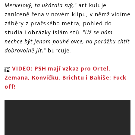
Merkelový, ta ukázala svý,"
artikuluje
zaníceně žena v novém klipu, v němž vidíme
záběry z pražského metra, pohled do
studia i obrázky islámistů.
"Už se nám
nechce být jenom pouhé ovce, na porážku chtít
dobrovolně jít,"
burcuje.
VIDEO: PSH mají vzkaz pro Ortel,
Zemana, Konvičku, Brichtu i Babiše: Fuck
off!