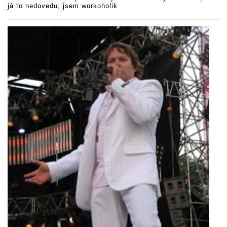
já to nedovedu, jsem workoholik