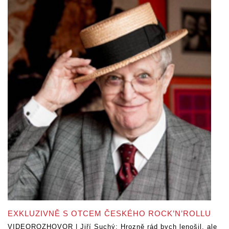
EXKLUZIVNĚ S OTCEM ČESKÉHO ROCK’N’ROLLU
VIDEOROZHOVOR | Jiří Suchý: Hrozně rád bych lenošil, ale