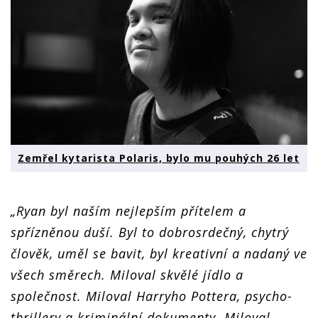
Zemřel kytarista Polaris, bylo mu pouhých 26 let
„Ryan byl naším nejlepším přítelem a
spřízněnou duší. Byl to dobrosrdečný, chytrý
člověk, uměl se bavit, byl kreativní a nadaný ve
všech směrech. Miloval skvělé jídlo a
společnost. Miloval Harryho Pottera, psycho-
thrillery a kriminální dokumenty. Miloval