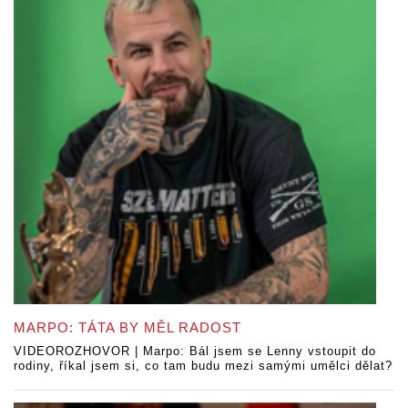
MARPO: TÁTA BY MĚL RADOST
VIDEOROZHOVOR | Marpo: Bál jsem se Lenny vstoupit do
rodiny, říkal jsem si, co tam budu mezi samými umělci dělat?