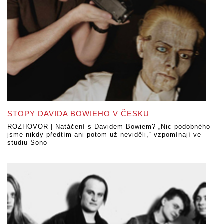
STOPY DAVIDA BOWIEHO V ČESKU
ROZHOVOR | Natáčení s Davidem Bowiem? „Nic podobného
jsme nikdy předtím ani potom už neviděli,“ vzpomínají ve
studiu Sono