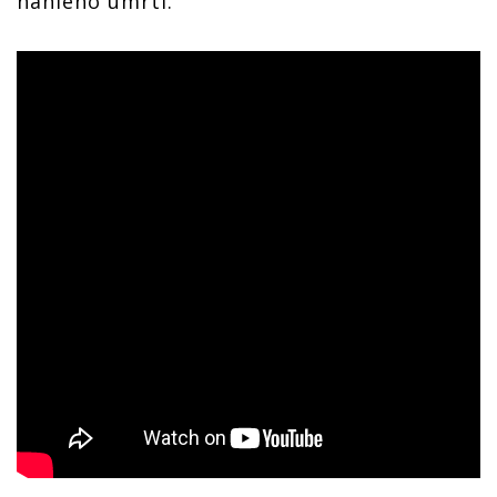
náhlého úmrtí.