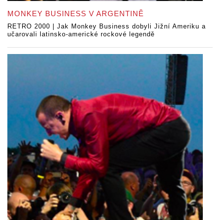
MONKEY BUSINESS V ARGENTINĚ
RETRO 2000 | Jak Monkey Business dobyli Jižní Ameriku a
učarovali latinsko-americké rockové legendě