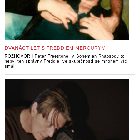
DVANÁCT LET S FREDDIEM MERCURYM
ROZHOVOR | Peter Freestone: V Bohemian Rhapsody to
nebyl ten správný Freddie, ve skutečnosti se mnohem víc
smál