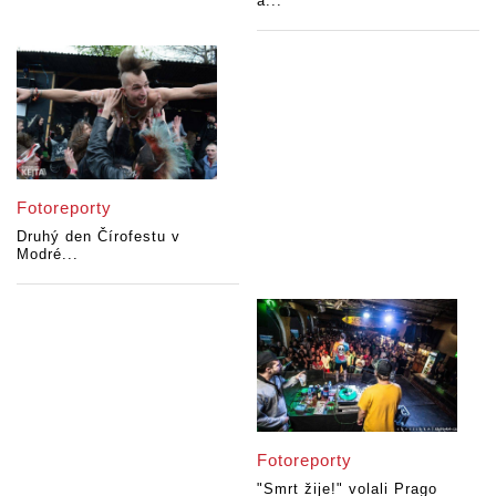
a...
Fotoreporty
Druhý den Čírofestu v
Modré...
Fotoreporty
"Smrt žije!" volali Prago