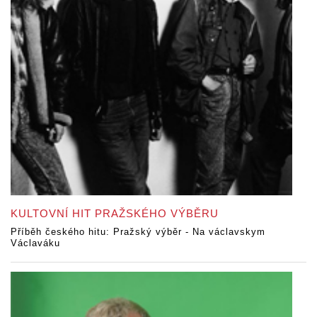
KULTOVNÍ HIT PRAŽSKÉHO VÝBĚRU
Příběh českého hitu: Pražský výběr - Na václavskym
Václaváku