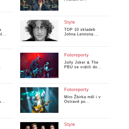
Style
a
TOP 10 skladeb
l...
Johna Lennona:...
Fotoreporty
Jolly Joker & The
.
PBU se vrátili do...
Fotoreporty
Miro Žbirka měl i v
...
Ostravě po...
Style