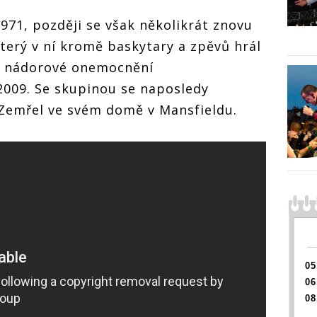
971, později se však několikrát znovu
terý v ní kromě baskytary a zpěvů hrál
lo nádorové onemocnění
 2009. Se skupinou se naposledy
. Zemřel ve svém domě v Mansfieldu.
05
06
08