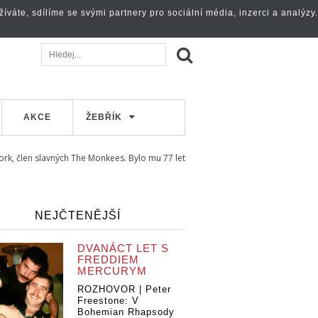
váte, sdílíme se svými partnery pro sociální média, inzerci a analýzy.
AKCE
ŽEBŘÍK
ork, člen slavných The Monkees. Bylo mu 77 let
NEJČTENĚJŠÍ
DVANÁCT LET S
FREDDIEM
MERCURYM
ROZHOVOR | Peter
Freestone: V
Bohemian Rhapsody