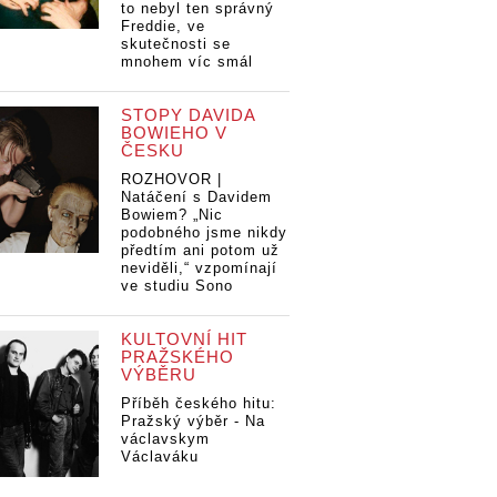
to nebyl ten správný
Freddie, ve
skutečnosti se
mnohem víc smál
STOPY DAVIDA
BOWIEHO V
ČESKU
ROZHOVOR |
Natáčení s Davidem
Bowiem? „Nic
podobného jsme nikdy
předtím ani potom už
neviděli,“ vzpomínají
ve studiu Sono
KULTOVNÍ HIT
PRAŽSKÉHO
VÝBĚRU
Příběh českého hitu:
Pražský výběr - Na
václavskym
Václaváku