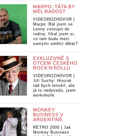
MARPO: TÁTA BY
MĚL RADOST
VIDEOROZHOVOR |
Marpo: Bál jsem se
Lenny vstoupit do
rodiny, říkal jsem si,
co tam budu mezi
samými umělci dělat?
EXKLUZIVNĚ S
OTCEM ČESKÉHO
ROCK’N’ROLLU
VIDEOROZHOVOR |
Jiří Suchý: Hrozně
rád bych lenošil, ale
já to nedovedu, jsem
workoholik
MONKEY
BUSINESS V
ARGENTINĚ
RETRO 2000 | Jak
Monkey Business