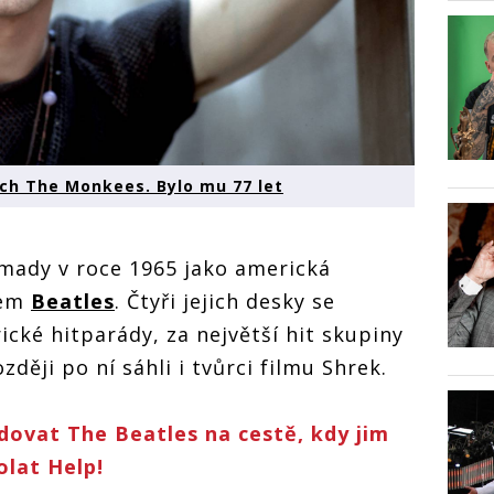
ých The Monkees. Bylo mu 77 let
mady v roce 1965 jako americká
nem
Beatles
. Čtyři jejich desky se
cké hitparády, za největší hit skupiny
ozději po ní sáhli i tvůrci filmu Shrek.
dovat The Beatles na cestě, kdy jim
olat Help!