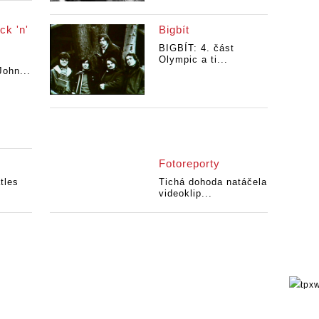
ck 'n'
Bigbít
BIGBÍT: 4. část
Olympic a ti...
ohn...
Fotoreporty
tles
Tichá dohoda natáčela
videoklip...