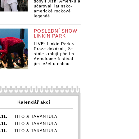
dobyli Jižní Ameriku a
učarovali latinsko-
americké rockové
legendě
POSLEDNÍ SHOW
LINKIN PARK
LIVE: Linkin Park v
Praze dokázali, že
stále kralují pódiím.
Aerodrome festival
jim ležel u nohou
Kalendář akcí
.11.
TITO & TARANTULA
.11.
TITO & TARANTULA
.11.
TITO & TARANTULA