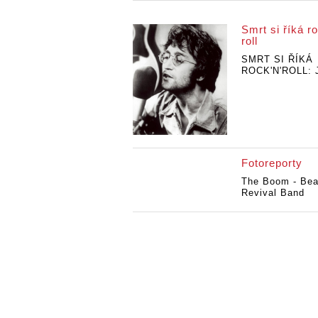
Smrt si říká ro
roll
SMRT SI ŘÍKÁ
ROCK'N'ROLL: J
Fotoreporty
The Boom - Bea
Revival Band