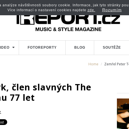
analýze návštěvnosti soubory cookie. Informace, jak tyto stránky použí
Rozumím
Více informací o nastavení cookies najdete
zde.
IDEO
FOTOREPORTY
BLOG
SOUTĚŽE
Home
Zemřel Peter T
k, člen slavných The
u 77 let
e