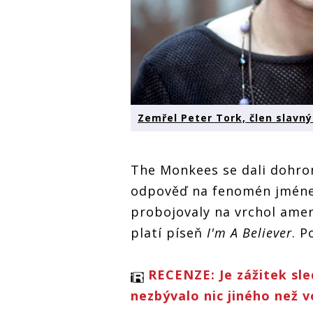
Zemřel Peter Tork, člen slavn
The Monkees se dali dohro
odpověď na fenomén jmé
probojovaly na vrchol ameri
platí píseň
I'm A Believer
. P
RECENZE: Je zážitek sle
nezbývalo nic jiného než v