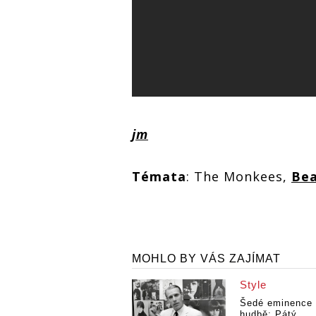
jm
Témata
: The Monkees,
Bea
MOHLO BY VÁS ZAJÍMAT
Style
Šedé eminence
hudbě: Pátý...