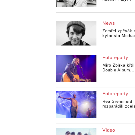
News
Zemřel zpěvák 
kytarista Michae
Fotoreporty
Miro Žbirka křtil
Double Album...
Fotoreporty
Rea Sremmurd
rozparádili zcela
Video