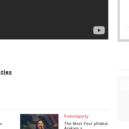
tles
Fotoreporty
 v
The Most Fest přilákal
Arakain s...