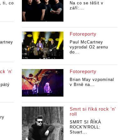
 ti, co
Na co se těšit v
září:...
Fotoreporty
artney
Paul McCartney
vyprodal O2 arenu
do...
ck 'n'
Fotoreporty
Brian May vzpomínal
 pátý
v Brně na...
Smrt si říká rock 'n'
roll
ry
SMRT SI ŘÍKÁ
ROCK'N'ROLL:
Stuart...