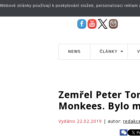
Webové stránky používají k poskytování služeb, personalizaci reklam a 
NEWS
ČLÁNKY
V
Zemřel Peter Tor
Monkees. Bylo m
Vydáno 22.02.2019
| autor:
redakc