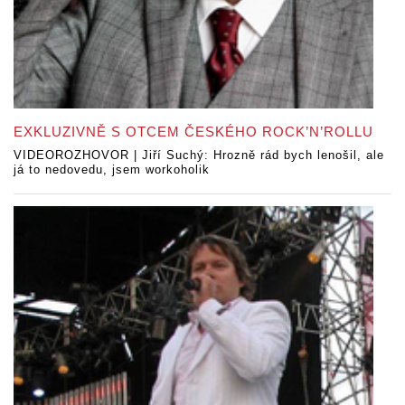
EXKLUZIVNĚ S OTCEM ČESKÉHO ROCK’N’ROLLU
VIDEOROZHOVOR | Jiří Suchý: Hrozně rád bych lenošil, ale
já to nedovedu, jsem workoholik