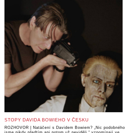
STOPY DAVIDA BOWIEHO V ČESKU
ROZHOVOR | Natáčení s Davidem Bowiem? „Nic podobného
jsme nikdy předtím ani potom už neviděli,“ vzpomínají ve