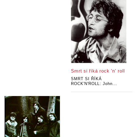
Smrt si říká rock 'n' roll
SMRT SI ŘÍKÁ
ROCK'N'ROLL: John...