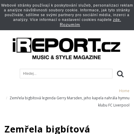
Webové stránky používají k poskytování služeb, personalizaci reklam
a analýze návštěvnosti soubory cookie. Informace, jak tyto stránky
používáte, sdílíme se svými partnery pro sociální média, inzerci a
analýzy. Více informací o nastavení cookies najdete
zde.
Rozumím
Home
Zemřela bigbítová legenda Gerry Marsden, jeho kapela nahrála hymnu
klubu FC Liverpool
Zemřela bigbítová