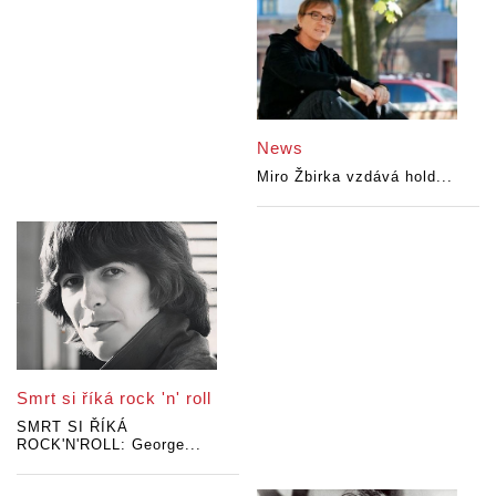
News
Miro Žbirka vzdává hold...
Smrt si říká rock 'n' roll
SMRT SI ŘÍKÁ
ROCK'N'ROLL: George...