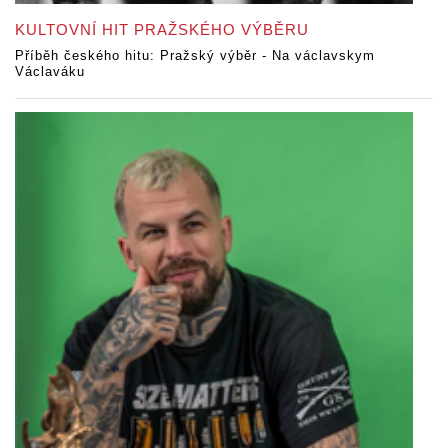
KULTOVNÍ HIT PRAŽSKÉHO VÝBĚRU
Příběh českého hitu: Pražský výběr - Na václavskym
Václaváku