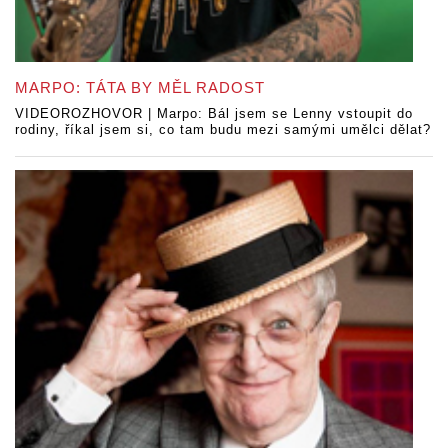
MARPO: TÁTA BY MĚL RADOST
VIDEOROZHOVOR | Marpo: Bál jsem se Lenny vstoupit do
rodiny, říkal jsem si, co tam budu mezi samými umělci dělat?