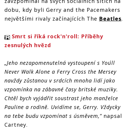
zavzpomínal na svých sociálních sítích na
dobu, kdy byli Gerry and the Pacemakers
největšími rivaly začínajících The
Beatles
.
Smrt si říká rock'n'roll: Příběhy
zesnulých hvězd
„Jeho nezapomenutelná vystoupení s You´ll
Never Walk Alone a Ferry Cross the Mersey
navždy zůstanou v srdcích mnoha lidí jako
vzpomínka na zábavné časy britské muziky.
Chtěl bych vyjádřit soustrast jeho manželce
Pauline a rodině. Uvidíme se, Gerry. Vždycky
na tebe budu vzpomínat s úsměvem,“
napsal
Cartney.