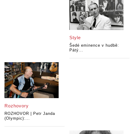
Style
Šedé eminence v hudbě:
Pátý...
Rozhovory
ROZHOVOR | Petr Janda
(Olympic):...