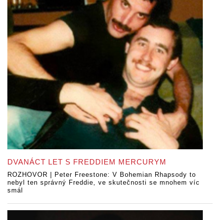
DVANÁCT LET S FREDDIEM MERCURYM
ROZHOVOR | Peter Freestone: V Bohemian Rhapsody to
nebyl ten správný Freddie, ve skutečnosti se mnohem víc
smál