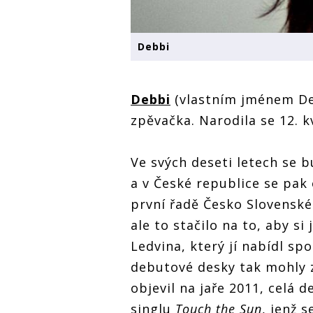
Debbi
Debbi
(vlastním jménem De
zpěvačka. Narodila se 12. 
Ve svých deseti letech se 
a v České republice se pak 
první řadě Česko Slovenské
ale to stačilo na to, aby s
Ledvina, který jí nabídl sp
debutové desky tak mohly z
objevil na jaře 2011, celá 
singlu
Touch the Sun
, jenž 