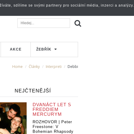
váte, sdílíme se svými partnery pro sociální média, inzerci a analýzy.
AKCE
ŽEBŘÍK
Home
Články
Interpreti
Debbi
NEJČTENĚJŠÍ
DVANÁCT LET S
FREDDIEM
MERCURYM
ROZHOVOR | Peter
Freestone: V
Bohemian Rhapsody