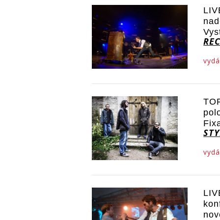
LIV
nad
Vys
RE
vydá
TOP
pol
Fix
STY
vydá
LIV
kon
nov