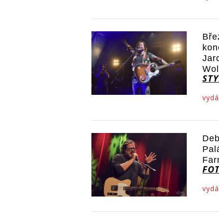
Bře
kon
Jar
Wol
STY
vydá
Deb
Pal
Far
FO
vydá