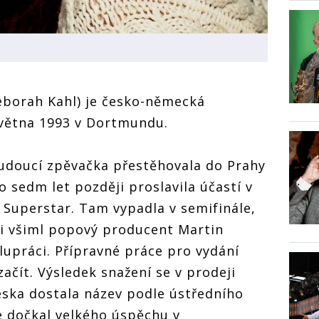
borah Kahl) je česko-německá
května 1993 v Dortmundu.
budoucí zpěvačka přestěhovala do Prahy
o sedm let později proslavila účastí v
 Superstar. Tam vypadla v semifinále,
i ji všiml popový producent Martin
olupráci. Přípravné práce pro vydání
ačít. Výsledek snažení se v prodeji
deska dostala název podle ústředního
se dočkal velkého úspěchu v