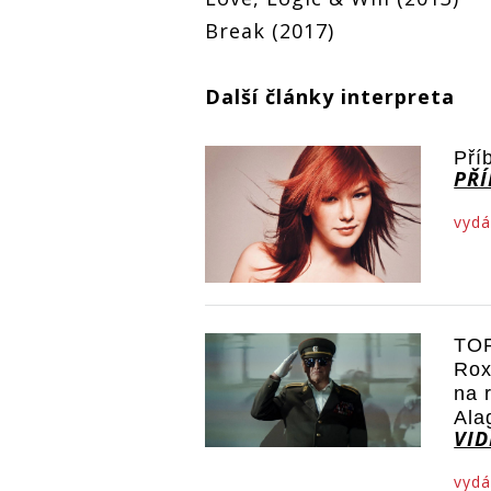
Break (2017)
Další články interpreta
Pří
PŘÍ
vydá
TOP
Rox
na 
Ala
VI
vydá