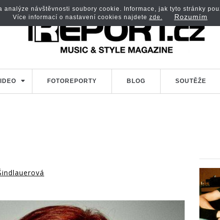
analýze návštěvnosti soubory cookie. Informace, jak tyto stránky použí
Rozumím
Více informací o nastavení cookies najdete
zde.
IDEO
FOTOREPORTY
BLOG
SOUTĚŽE
Šindlauerová