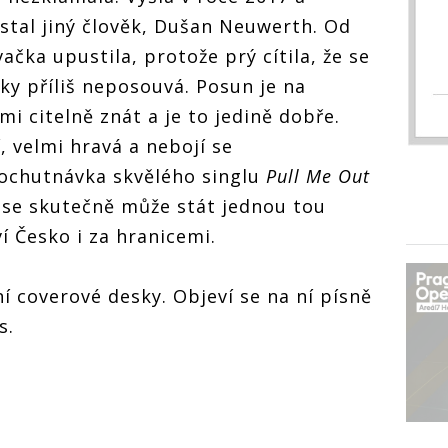
tal jiný člověk, Dušan Neuwerth. Od
čka upustila, protože prý cítila, že se
y příliš neposouvá. Posun je na
i citelně znát a je to jedině dobře.
í, velmi hravá a nebojí se
 ochutnávka skvělého singlu
Pull Me Out
 se skutečně může stát jednou tou
í Česko i za hranicemi.
í coverové desky. Objeví se na ní písně
s.