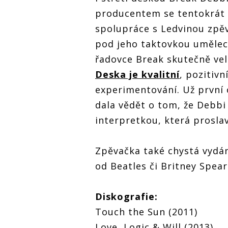
producentem se tentokrát s
spolupráce s Ledvinou zpěva
pod jeho taktovkou uměleck
řadovce Break skutečně velm
Deska je kvalitní
, pozitivn
experimentování. Už první
dala vědět o tom, že Debbi
interpretkou, která proslav
Zpěvačka také chystá vydán
od Beatles či Britney Spear
Diskografie:
Touch the Sun (2011)
Love, Logic & Will (2013)