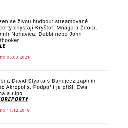
zen se živou hudbou: streamované
certy chystají Kryštof, Mňága a Žďorp,
omír Nohavica, Debbi nebo John
fhooker
LE
no 06.03.2021
bi a David Stypka s Bandjeez zaplnili
ác Akropolis. Podpořit je přišli Ewa
na a Lipo
TOREPORTY
no 11.12.2018