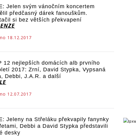
E: Jelen svým vánočním koncertem
ělil předčasný dárek fanouškům.
tačil si bez větších překvapení
CENZE
no 18.12.2017
 12 nejlepších domácích alb prvního
oletí 2017: Zrní, David Stypka, Vypsaná
a, Debbi, J.A.R. a další
LE
no 12.07.2017
E: Jeleny na Střeláku překvapily fanynky
fetami, Debbi a David Stypka představili
é desky