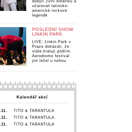
dobyli Jižní Ameriku a
učarovali latinsko-
americké rockové
legendě
POSLEDNÍ SHOW
LINKIN PARK
LIVE: Linkin Park v
Praze dokázali, že
stále kralují pódiím.
Aerodrome festival
jim ležel u nohou
Kalendář akcí
.11.
TITO & TARANTULA
.11.
TITO & TARANTULA
.11.
TITO & TARANTULA