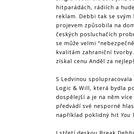
hitparádách, rádiích a hude
reklam. Debbi tak se svým
projevem způsobila na domá
českých posluchačích probud
se může velmi "nebezpečně"
kvalitám zahraniční tvorby.
získal cenu Anděl za nejlep
S Ledvinou spolupracovala 
Logic & Will, která bydla 
dospělejší a je na něm víc
předvádí své nesporné hlas
například poklidný hit
You 
I střetí deskou Break Debbi