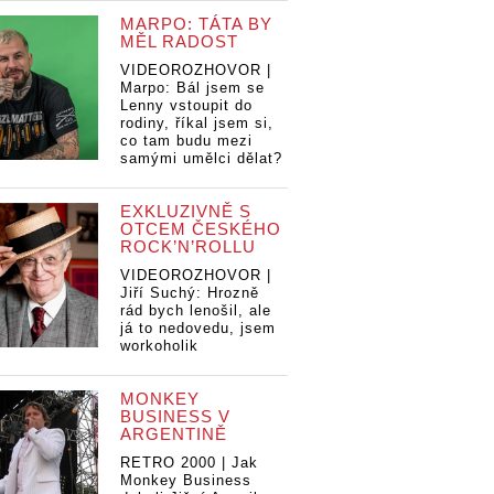
MARPO: TÁTA BY
MĚL RADOST
VIDEOROZHOVOR |
Marpo: Bál jsem se
Lenny vstoupit do
rodiny, říkal jsem si,
co tam budu mezi
samými umělci dělat?
EXKLUZIVNĚ S
OTCEM ČESKÉHO
ROCK’N’ROLLU
VIDEOROZHOVOR |
Jiří Suchý: Hrozně
rád bych lenošil, ale
já to nedovedu, jsem
workoholik
MONKEY
BUSINESS V
ARGENTINĚ
RETRO 2000 | Jak
Monkey Business