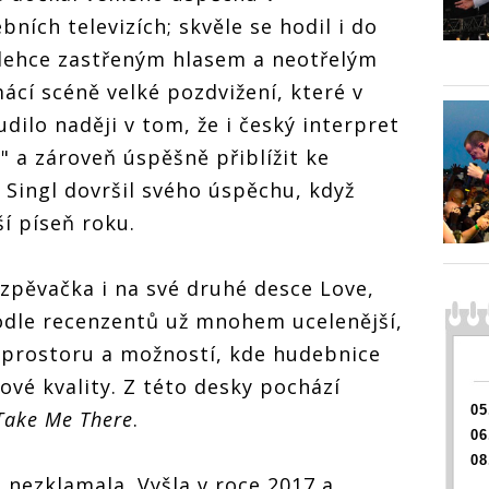
bních televizích; skvěle se hodil i do
 lehce zastřeným hlasem a neotřelým
cí scéně velké pozdvižení, které v
ilo naději v tom, že i český interpret
 a zároveň úspěšně přiblížit ke
 Singl dovršil svého úspěchu, když
ší píseň roku.
zpěvačka i na své druhé desce Love,
podle recenzentů už mnohem ucelenější,
e prostoru a možností, kde hudebnice
ové kvality. Z této desky pochází
05
Take Me There
.
06
08
 nezklamala. Vyšla v roce 2017 a