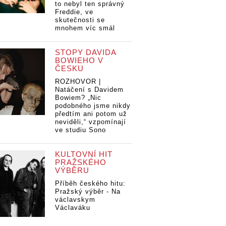
to nebyl ten správný
Freddie, ve
skutečnosti se
mnohem víc smál
STOPY DAVIDA
BOWIEHO V
ČESKU
ROZHOVOR |
Natáčení s Davidem
Bowiem? „Nic
podobného jsme nikdy
předtím ani potom už
neviděli,“ vzpomínají
ve studiu Sono
KULTOVNÍ HIT
PRAŽSKÉHO
VÝBĚRU
Příběh českého hitu:
Pražský výběr - Na
václavskym
Václaváku