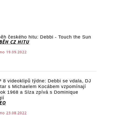
běh českého hitu: Debbi - Touch the Sun
BĚH CZ HITU
no 19.09.2022
 8 videoklipů týdne: Debbi se vdala, DJ
tar s Michaelem Kocábem vzpomínají
rok 1968 a Slza zpívá s Dominique
gií
DEO
no 23.08.2022