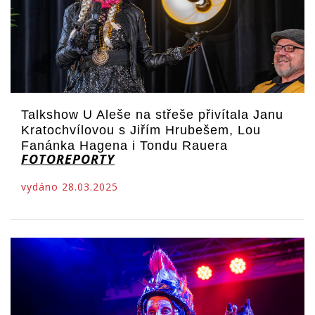
Talkshow U Aleše na střeše přivítala Janu
Kratochvílovou s Jiřím Hrubešem, Lou
Fanánka Hagena i Tondu Rauera
FOTOREPORTY
vydáno 28.03.2025