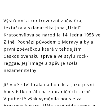
Výstřední a kontroverzní zpěvačka,
textařka a skladatelka Jana „Uriel“
Kratochvílová se narodila 14. ledna 1953 ve
Zlíně. Pochází původem z Moravy a byla
první zpěvačkou která v tehdejším
Československu zpívala ve stylu rock-
reggae. Její image a zpěv je zcela
nezaměnitelný.
Již v dětství hrála na housle a jako první
houslistka hrála na zahraničních turné.
V pubertě však vyměnila housle za
bratrovu kytaru. Měla také ráda tanec, a