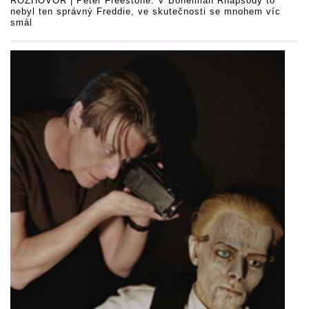
ROZHOVOR | Peter Freestone: V Bohemian Rhapsody to
nebyl ten správný Freddie, ve skutečnosti se mnohem víc
smál