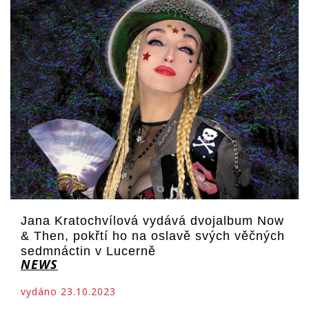
Jana Kratochvílová vydává dvojalbum Now
& Then, pokřtí ho na oslavě svých věčných
sedmnáctin v Lucerně
NEWS
vydáno 23.10.2023