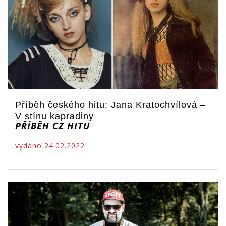
Příběh českého hitu: Jana Kratochvílová –
V stínu kapradiny
PŘÍBĚH CZ HITU
vydáno 24.02.2022