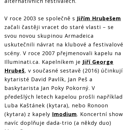
alternativních festivalech.
V roce 2003 se společně s
Jiřím Hrubešem
začali častěji vracet do staré vlasti – se
svou novou skupinou Armadeica
uskutečnili návrat na klubové a festivalové
scény. V roce 2007 přejmenovali kapelu na
Illuminati.ca. Kapelníkem je
Jiří George
Hrubeš
, v současné sestavě (2016) účinkují
kytaristé David Pavlík, Jan Peš a
baskytarista Jan Poky Pokorný. V
předešlých letech kapelou prošli například
Luba Kaštánek (kytara), nebo Ronoon
(kytara) z kapely
Imodium
. Koncertní show
navíc doplňuje dada-trio (a někdy duo)