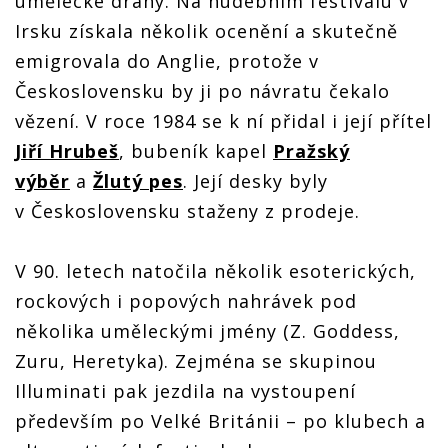
umělecké dráhy. Na hudebním festivalu v
Irsku získala několik ocenění a skutečně
emigrovala do Anglie, protože v
Československu by ji po návratu čekalo
vězení. V roce 1984 se k ní přidal i její přítel
Jiří Hrubeš
, bubeník kapel
Pražský
výběr
a
Žlutý pes
. Její desky byly
v Československu staženy z prodeje.
V 90. letech natočila několik esoterických,
rockových i popových nahrávek pod
několika uměleckými jmény (Z. Goddess,
Zuru, Heretyka). Zejména se skupinou
Illuminati pak jezdila na vystoupení
především po Velké Británii – po klubech a