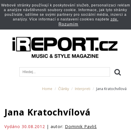
Webové stránky používají k poskytování služeb, personalizaci reklam
a analýze návštěvnosti soubory cookie. Informace, jak tyto stránky
používáte, sdílíme se svými partnery pro sociální média, inzerci a
analýzy. Více informací o nastavení cookies najdete
zde.
Rozumím
Home
Články
Interpreti
Jana Kratochvílová
Jana Kratochvílová
Vydáno 30.08.2012
| autor:
Dominik Pavliš