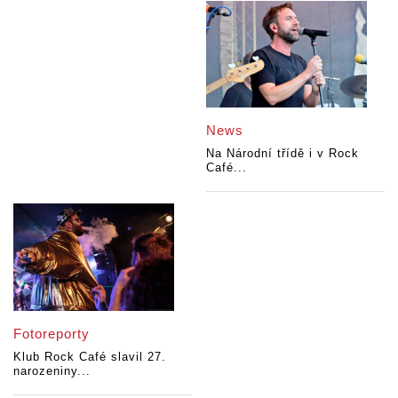
News
Na Národní třídě i v Rock
Café...
Fotoreporty
Klub Rock Café slavil 27.
narozeniny...