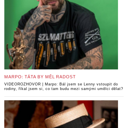
MARPO: TÁTA BY MĚL RADOST
VIDEOROZHOVOR | Marpo: Bál jsem se Lenny vstoupit do
rodiny, říkal jsem si, co tam budu mezi samými umělci dělat?