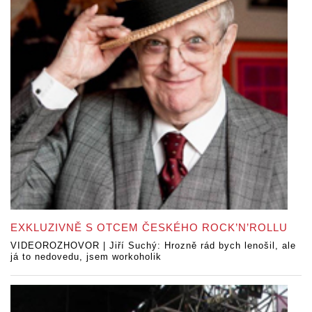
EXKLUZIVNĚ S OTCEM ČESKÉHO ROCK’N’ROLLU
VIDEOROZHOVOR | Jiří Suchý: Hrozně rád bych lenošil, ale
já to nedovedu, jsem workoholik