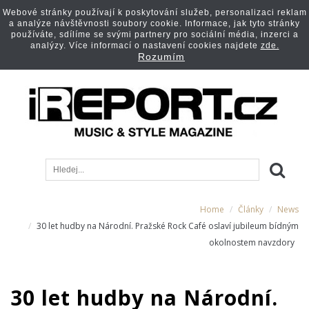
Webové stránky používají k poskytování služeb, personalizaci reklam
a analýze návštěvnosti soubory cookie. Informace, jak tyto stránky
používáte, sdílíme se svými partnery pro sociální média, inzerci a
analýzy. Více informací o nastavení cookies najdete
zde.
Rozumím
Home
Články
News
30 let hudby na Národní. Pražské Rock Café oslaví jubileum bídným
okolnostem navzdory
30 let hudby na Národní.