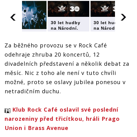
30 let hudby
30 let hudby
na Národní.
na Národní.
Pražské Rock
Pražské Rock
30 let hudby
Café oslaví
Café oslaví
na Národní.
Za běžného provozu se v Rock Café
jubileum
jubileum
Pražské Rock
bídným
bídným
Café oslaví
odehraje zhruba 20 koncertů, 12
okolnostem
okolnostem
jubileum
navzdory
navzdory
bídným
divadelních představení a několik debat za
okolnostem
měsíc. Nic z toho ale není v tuto chvíli
navzdory
možné, proto se oslavy jubilea ponesou v
netradičním duchu.
Klub Rock Café oslavil své poslední
narozeniny před třicítkou, hráli Prago
Union i Brass Avenue