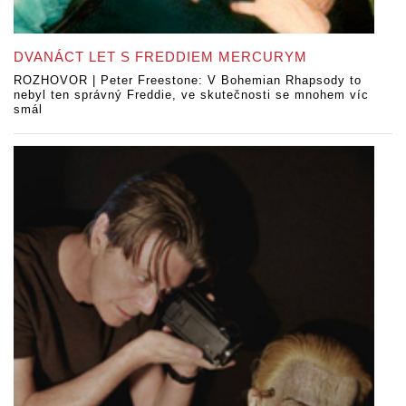
DVANÁCT LET S FREDDIEM MERCURYM
ROZHOVOR | Peter Freestone: V Bohemian Rhapsody to
nebyl ten správný Freddie, ve skutečnosti se mnohem víc
smál