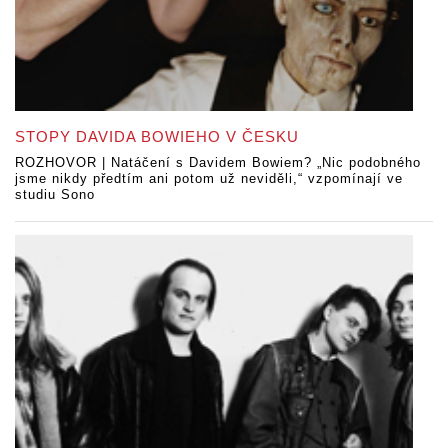
STOPY DAVIDA BOWIEHO V ČESKU
ROZHOVOR | Natáčení s Davidem Bowiem? „Nic podobného
jsme nikdy předtím ani potom už neviděli,“ vzpomínají ve
studiu Sono