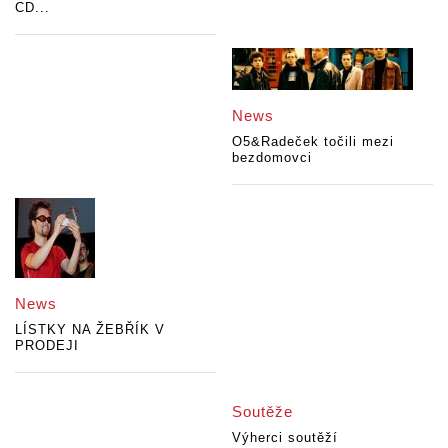
CD...
News
O5&Radeček točili mezi
bezdomovci
News
LÍSTKY NA ŽEBŘÍK V
PRODEJI
Soutěže
Výherci soutěží