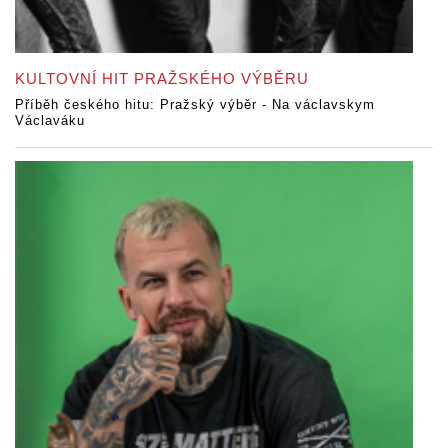
KULTOVNÍ HIT PRAŽSKÉHO VÝBĚRU
Příběh českého hitu: Pražský výběr - Na václavskym
Václaváku