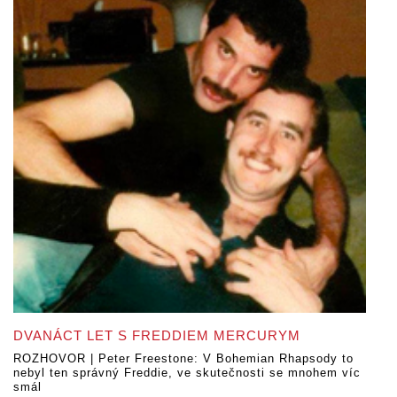
DVANÁCT LET S FREDDIEM MERCURYM
ROZHOVOR | Peter Freestone: V Bohemian Rhapsody to
nebyl ten správný Freddie, ve skutečnosti se mnohem víc
smál