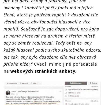
pro něj další osoby a fankluby. Jsou zde
uvedeny i konkrétní počty fanklubů a jejich
členů, které je potřeba zapojit k dosažení cíle
včetně výzvy, aby fanoušci hlasovali z více
mobilů. Současně je zde doporučení, pro koho
se nemá hlasovat na druhém a třetím místě,
aby se záměr realizoval. Tedy opět ne, aby
každý hlasoval podle svého skutečného názoru,
ale tak, aby bylo dosaženo cíle (viz obrazová
příloha níže),"
uvedli mimo jiné pořadatelé
na
webových stránkách ankety
.