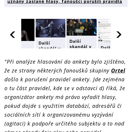
uznány zaslané hlasy, fanoušci porušili pravidla
Další
Další
skandál v
Další
Další
skandál v
Českém
skandál v
skandál v
Českém
slavíku:
Českém
Českém
slavíku:
"Při analýze hlasování do ankety bylo zjištěno,
Ortelu
slavíku:
slavíku:
Ortelu
nebyly
Ortelu
Ortelu
že ze strany některých fanoušků skupiny
Ortel
nebyly
uznány
nebyly
nebyly
uznány
došlo k porušení pravidel ankety. Jde zejména
zaslané
uznány
uznány
zaslané
hlasy,
zaslané
zaslané
hlasy,
o tu část pravidel, kde se v odstavci d) říká, že
fanoušci
hlasy,
hlasy,
fanoušci
porušili
fanoušci
fanoušci
organizátor ankety má právo vyřadit hlasy,
porušili
pravidla
porušili
porušili
pravidla
pokud dojde s využitím databází, adresářů či
pravidla
pravidla
sociálních sítí k organizovanému vyzývání
(agitaci) k podpoře určitého subjektu a to nad