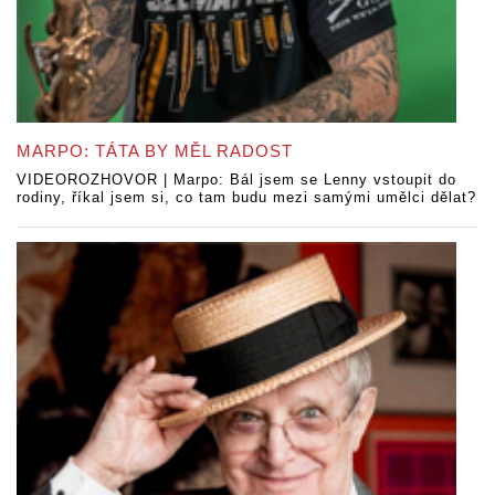
MARPO: TÁTA BY MĚL RADOST
VIDEOROZHOVOR | Marpo: Bál jsem se Lenny vstoupit do
rodiny, říkal jsem si, co tam budu mezi samými umělci dělat?