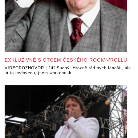
EXKLUZIVNĚ S OTCEM ČESKÉHO ROCK’N’ROLLU
VIDEOROZHOVOR | Jiří Suchý: Hrozně rád bych lenošil, ale
já to nedovedu, jsem workoholik