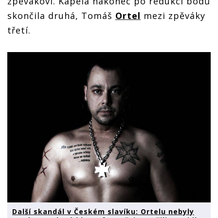
zpěvákovi. Kapela nakonec po redukci bodů
skončila druhá, Tomáš
Ortel
mezi zpěváky
třetí.
Další skandál v Českém slavíku: Ortelu nebyly