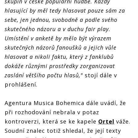
skupin v české populární hudbě. Každý
hlasující by měl tedy hlasovat pouze sám za
sebe, jen jednou, svobodně a podle svého
skutečného názoru a v duchu fair play.
Umístění v anketě by mělo být výrazem
skutečných názorů fanoušků a jejich vůle
hlasovat a nikoli faktu, který z fanklubů
dokáže různými prostředky zorganizovat
zaslání většího počtu hlasů,"
stojí dále v
prohlášení.
Agentura Musica Bohemica dále uvádí, že
při rozhodování nebrala v potaz
kontroverzi, která se ke kapele
Ortel
váže.
Soudní znalec totiž shledal, že její texty