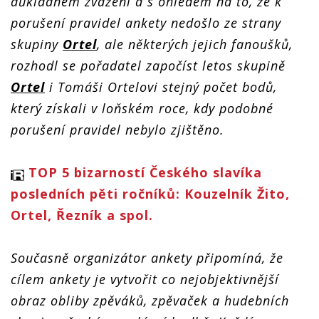
důkladném zvážení a s ohledem na to, že k
porušení pravidel ankety nedošlo ze strany
skupiny
Ortel
, ale některých jejich fanoušků,
rozhodl se pořadatel započíst letos skupině
Ortel
i Tomáši Ortelovi stejný počet bodů,
který získali v loňském roce, kdy podobné
porušení pravidel nebylo zjištěno.
TOP 5 bizarností Českého slavíka
posledních pěti ročníků: Kouzelník Žito,
Ortel, Řezník a spol.
Současně organizátor ankety připomíná, že
cílem ankety je vytvořit co nejobjektivnější
obraz obliby zpěváků, zpěvaček a hudebních