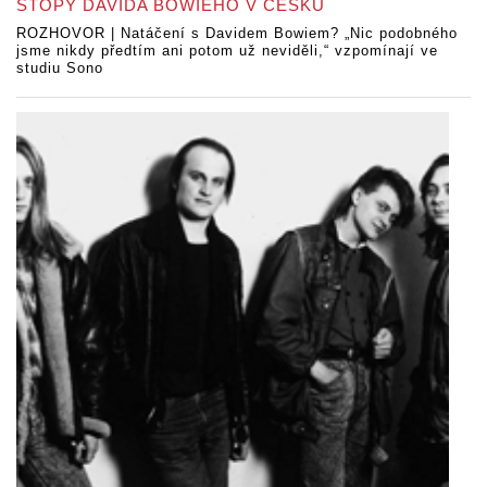
STOPY DAVIDA BOWIEHO V ČESKU
ROZHOVOR | Natáčení s Davidem Bowiem? „Nic podobného
jsme nikdy předtím ani potom už neviděli,“ vzpomínají ve
studiu Sono