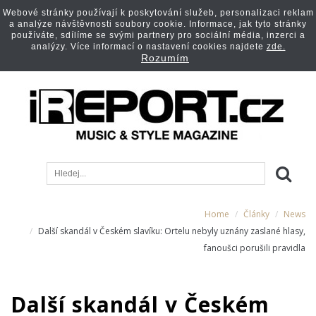
Webové stránky používají k poskytování služeb, personalizaci reklam
a analýze návštěvnosti soubory cookie. Informace, jak tyto stránky
používáte, sdílíme se svými partnery pro sociální média, inzerci a
analýzy. Více informací o nastavení cookies najdete
zde.
Rozumím
Home
Články
News
Další skandál v Českém slavíku: Ortelu nebyly uznány zaslané hlasy,
fanoušci porušili pravidla
Další skandál v Českém