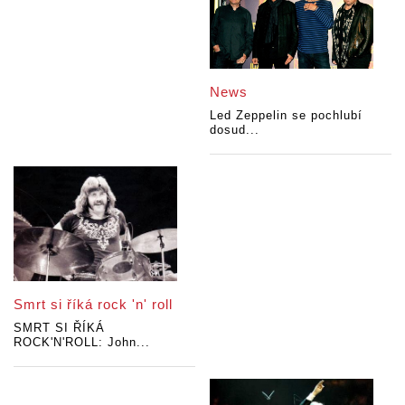
News
Led Zeppelin se pochlubí
dosud...
Smrt si říká rock 'n' roll
SMRT SI ŘÍKÁ
ROCK'N'ROLL: John...