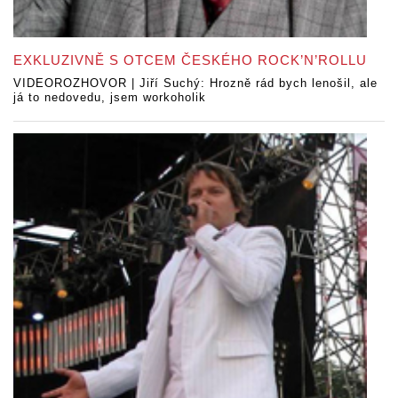
EXKLUZIVNĚ S OTCEM ČESKÉHO ROCK’N’ROLLU
VIDEOROZHOVOR | Jiří Suchý: Hrozně rád bych lenošil, ale
já to nedovedu, jsem workoholik