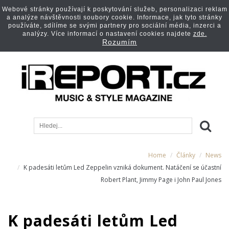
Webové stránky používají k poskytování služeb, personalizaci reklam
a analýze návštěvnosti soubory cookie. Informace, jak tyto stránky
používáte, sdílíme se svými partnery pro sociální média, inzerci a
analýzy. Více informací o nastavení cookies najdete
zde.
Rozumím
Home
Články
News
K padesáti letům Led Zeppelin vzniká dokument. Natáčení se účastní
Robert Plant, Jimmy Page i John Paul Jones
K padesáti letům Led