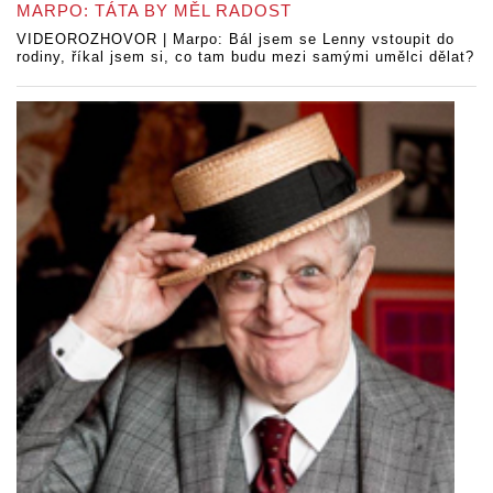
MARPO: TÁTA BY MĚL RADOST
VIDEOROZHOVOR | Marpo: Bál jsem se Lenny vstoupit do
rodiny, říkal jsem si, co tam budu mezi samými umělci dělat?