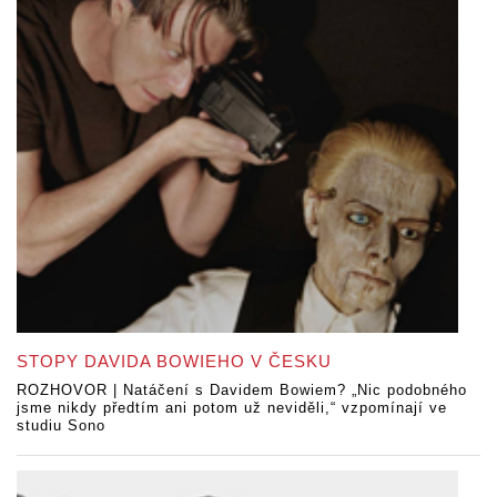
STOPY DAVIDA BOWIEHO V ČESKU
ROZHOVOR | Natáčení s Davidem Bowiem? „Nic podobného
jsme nikdy předtím ani potom už neviděli,“ vzpomínají ve
studiu Sono