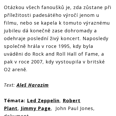
Otázkou všech fanoušků je, zda zůstane při
příležitosti padesátého výročí jenom u
filmu, nebo se kapela k tomuto výraznému
jubileu dá konečně zase dohromady a
odehraje poslední živý koncert. Naposledy
společně hrála v roce 1995, kdy byla
uváděni do Rock and Roll Hall of Fame, a
pak v roce 2007, kdy vystoupila v britské
O2 areně.
Text:
Aleš Harazim
Témata:
Led Zeppelin
,
Robert
Plant
,
Jimmy Page
, John Paul Jones,