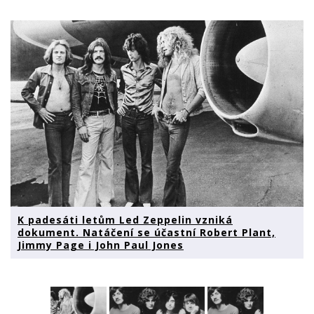
K padesáti letům Led Zeppelin vzniká
dokument. Natáčení se účastní Robert Plant,
Jimmy Page i John Paul Jones