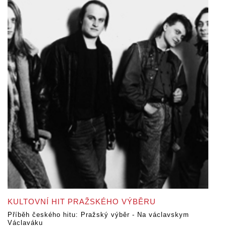
KULTOVNÍ HIT PRAŽSKÉHO VÝBĚRU
Příběh českého hitu: Pražský výběr - Na václavskym
Václaváku