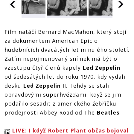
K padesáti
K padesáti
K padesáti
letům Led
letům Led
letům Led
Film natáčí Bernard MacMahon, který stojí
Zeppelin
Zeppelin
Zeppelin
vzniká
vzniká
vzniká
za dokumentem American Epic o
dokument.
dokument.
dokument.
Natáčení se
Natáčení se
Natáčení se
hudebnících dvacátých let minulého století.
účastní Robert
účastní Robert
účastní Robert
Zatím nepojmenovaný snímek má být o
Plant, Jimmy
Plant, Jimmy
Plant, Jimmy
Page i John
Page i John
Page i John
vzestupu čtyř členů kapely
Led Zeppelin
Paul Jones
Paul Jones
Paul Jones
od šedesátých let do roku 1970, kdy vydali
desku
Led Zeppelin
II. Tehdy se stali
opravdovými superhvězdami, když se jim
podařilo sesadit z amerického žebříčku
prodejnosti Abbey Road od The
Beatles
.
LIVE: I když Robert Plant občas bojoval