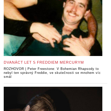
DVANÁCT LET S FREDDIEM MERCURYM
ROZHOVOR | Peter Freestone: V Bohemian Rhapsody to
nebyl ten správný Freddie, ve skutečnosti se mnohem víc
smál