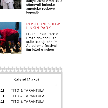
dobyli Jižní Ameriku a
učarovali latinsko-
americké rockové
legendě
Nominacím na
Nominacím na
No
Ceny Anděl
Ceny Anděl
Ce
dominuje Viktor
POSLEDNÍ SHOW
dominuje Viktor
do
Sheen, šanci
LINKIN PARK
Sheen, šanci
Sh
uspět mají i
uspět mají i
us
LIVE: Linkin Park v
cím na
Vladimír Mišík,
Vladimír Mišík,
Vl
Praze dokázali, že
nděl
Monkey
Monkey
stále kralují pódiím.
Mo
je Viktor
Business či
Business či
Aerodrome festival
Bu
 šanci
Kateřina Marie
jim ležel u nohou
Kateřina Marie
Ka
ají i
Tichá
Tichá
Ti
r Mišík,
y
ss či
a Marie
Kalendář akcí
.11.
TITO & TARANTULA
.11.
TITO & TARANTULA
.11.
TITO & TARANTULA