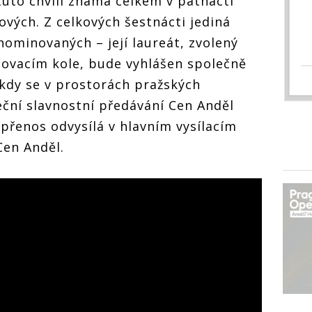
tuto chvíli známá celkem v patnácti
rových. Z celkových šestnácti jediná
nominovaných – její laureát, zvolený
sovacím kole, bude vyhlášen společně
 kdy se v prostorách pražských
eční slavnostní předávání Cen Anděl
 přenos odvysílá v hlavním vysílacím
Cen Anděl.