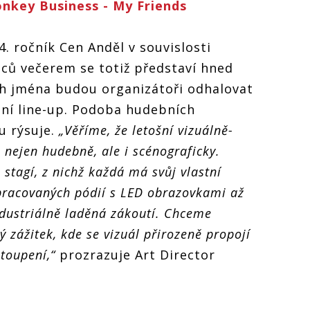
onkey Business - My Friends
. ročník Cen Anděl v souvislosti
dců večerem se totiž představí hned
ich jména budou organizátoři odhalovat
šní line-up. Podoba hudebních
u rýsuje.
„Věříme, že letošní vizuálně-
nejen hudebně, ale i scénograficky.
stagí, z nichž každá má svůj vlastní
pracovaných pódií s LED obrazovkami až
ndustriálně laděná zákoutí. Chceme
zážitek, kde se vizuál přirozeně propojí
toupení,“
prozrazuje Art Director