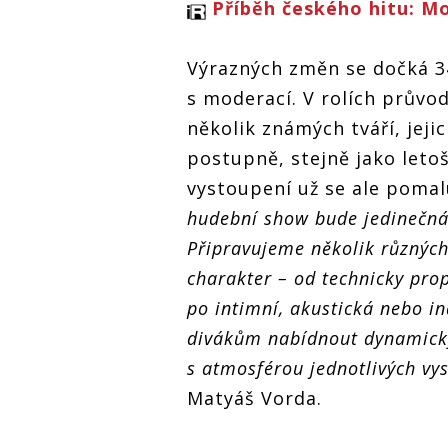
Příběh českého hitu: M
Výrazných změn se dočká 34
s moderací. V rolích průvo
několik známých tváří, jej
postupně, stejně jako leto
vystoupení už se ale pomal
hudební show bude jedinečná 
Připravujeme několik různých 
charakter – od technicky pro
po intimní, akustická nebo i
divákům nabídnout dynamický 
s atmosférou jednotlivých vys
Matyáš Vorda.