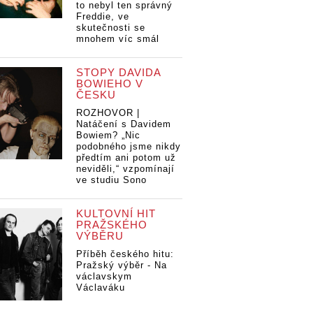
to nebyl ten správný
Freddie, ve
skutečnosti se
mnohem víc smál
STOPY DAVIDA
BOWIEHO V
ČESKU
ROZHOVOR |
Natáčení s Davidem
Bowiem? „Nic
podobného jsme nikdy
předtím ani potom už
neviděli,“ vzpomínají
ve studiu Sono
KULTOVNÍ HIT
PRAŽSKÉHO
VÝBĚRU
Příběh českého hitu:
Pražský výběr - Na
václavskym
Václaváku