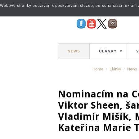
Webové stránky používají k poskytování služeb, personalizaci reklam a 
NEWS
ČLÁNKY
V
Home
Články
News
Nominacím na C
Viktor Sheen, ša
Vladimír Mišík, 
Kateřina Marie 