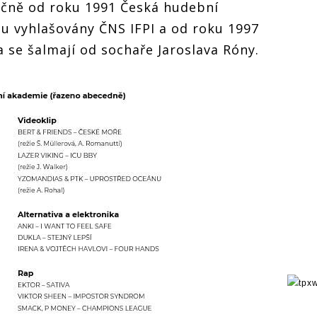
očně od roku 1991 Česká hudební
u vyhlašovány ČNS IFPI a od roku 1997
a se šalmají od sochaře Jaroslava Róny.