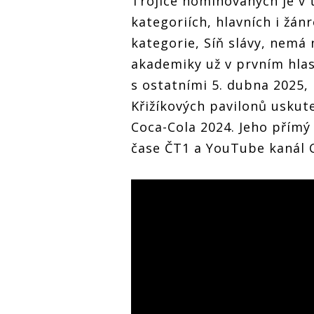
Trojice nominovaných je v 
kategoriích, hlavních i žán
kategorie, Síň slávy, nemá 
akademiky už v prvním hla
s ostatními 5. dubna 2025,
Křižíkových pavilonů uskut
Coca-Cola 2024. Jeho přímý
čase ČT1 a YouTube kanál 