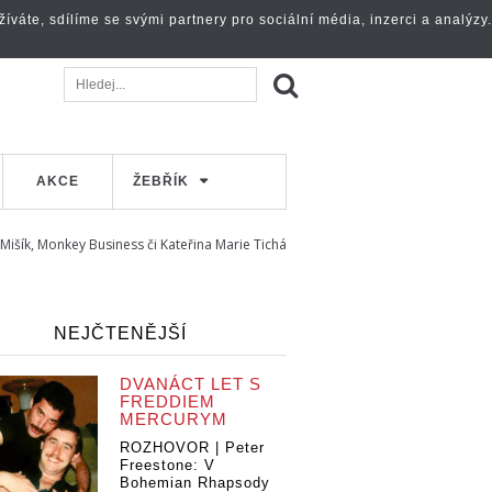
váte, sdílíme se svými partnery pro sociální média, inzerci a analýzy.
AKCE
ŽEBŘÍK
Mišík, Monkey Business či Kateřina Marie Tichá
NEJČTENĚJŠÍ
DVANÁCT LET S
FREDDIEM
MERCURYM
ROZHOVOR | Peter
Freestone: V
Bohemian Rhapsody