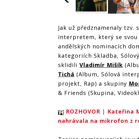
Nominacím na
Nominacím
Ceny Anděl
Ceny Anděl
Jak už předznamenaly tzv. s
dominuje Viktor
dominuje Vi
Sheen, šanci
interpretem, který se svo
Sheen, šan
uspět mají i
uspět mají 
andělských nominacích domi
Nominacím na
Vladimír Mišík,
Vladimír Mi
Ceny Anděl
Monkey
Monkey
kategoriích Skladba, Sólov
dominuje Viktor
Business či
Business č
Sheen, šanci
Kateřina Marie
sklidili
Vladimír Mišík
(Albu
Kateřina Ma
uspět mají i
Tichá
Tichá
Tichá
(Album, Sólová inter
Vladimír Mišík,
Monkey
projekt, Rap) a skupiny
Mo
Business či
Kateřina Marie
& Friends (Skupina, Videokl
Tichá
ROZHOVOR | Kateřina M
nahrávala na mikrofon z 