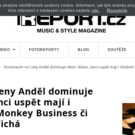
analýze návštěvnosti soubory cookie. Informace, jak tyto stránky použí
Rozumím
Více informací o nastavení cookies najdete
zde.
IDEO
FOTOREPORTY
BLOG
SOUTĚŽE
Nominacím na Ceny Anděl dominuje Viktor Sheen, šanci uspět mají i Vladimír 
eny Anděl dominuje
nci uspět mají i
Monkey Business či
Tichá