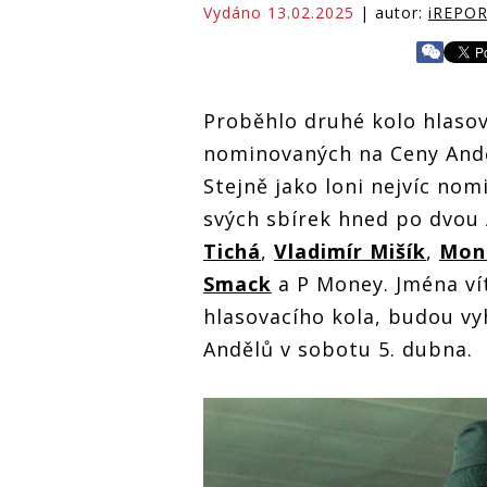
Vydáno 13.02.2025
| autor:
iREPO
Proběhlo druhé kolo hlaso
nominovaných na Ceny Andě
Stejně jako loni nejvíc nom
svých sbírek hned po dvou
Tichá
,
Vladimír Mišík
,
Mon
Smack
a P Money. Jména ví
hlasovacího kola, budou vy
Andělů v sobotu 5. dubna.