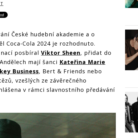
RT
vání České hudební akademie a o
l Coca-Cola 2024 je rozhodnuto.
inací posbíral
Viktor Sheen
, přidat do
 Andělech mají šanci
Kateřina Marie
key Business
, Bert & Friends nebo
tězů, vzešlých ze závěrečného
hlášena v rámci slavnostního předávání