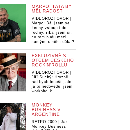
MARPO: TÁTA BY
MĚL RADOST
VIDEOROZHOVOR |
Marpo: Bál jsem se
Lenny vstoupit do
rodiny, říkal jsem si,
co tam budu mezi
samými umělci dělat?
EXKLUZIVNĚ S
OTCEM ČESKÉHO
ROCK’N’ROLLU
VIDEOROZHOVOR |
Jiří Suchý: Hrozně
rád bych lenošil, ale
já to nedovedu, jsem
workoholik
MONKEY
BUSINESS V
ARGENTINĚ
RETRO 2000 | Jak
Monkey Business