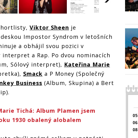
 na
Nominacím na
hortlisty,
Viktor Sheen
je
Ceny Anděl
ktor
dominuje Viktor
u deskou Impostor Syndrom v letošních
ci
Sheen, šanci
i
uspět mají i
nuje a obhájil svou pozici v
Nominacím na
Nomina
šík,
Vladimír Mišík,
Ceny Anděl
Ceny A
ý interpret a Rap. Po dvou nominacích
Monkey
dominuje Viktor
dominu
i
Business či
Sheen, šanci
Sheen,
m, Sólový interpret),
Kateřina Marie
rie
Kateřina Marie
uspět mají i
uspět m
Tichá
pretka),
Smack
a P Money (Společný
Vladimír Mišík,
Vladimí
Monkey
Monke
nkey Business
(Album, Skupina) a Bert
Business či
Busine
Kateřina Marie
Kateřin
ip).
Tichá
Tichá
arie Tichá: Album Plamen jsem
05
roku 1930 obalený alobalem
06
08