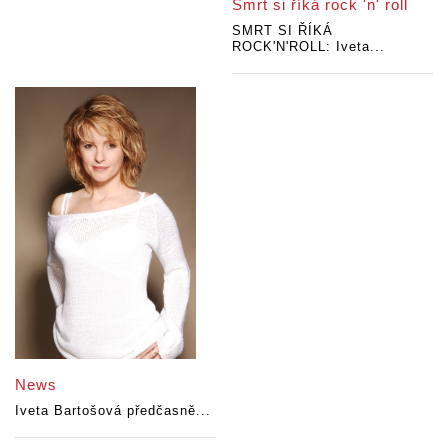
Smrt si říká rock 'n' roll
SMRT SI ŘÍKÁ
ROCK'N'ROLL: Iveta...
News
Iveta Bartošová předčasně...