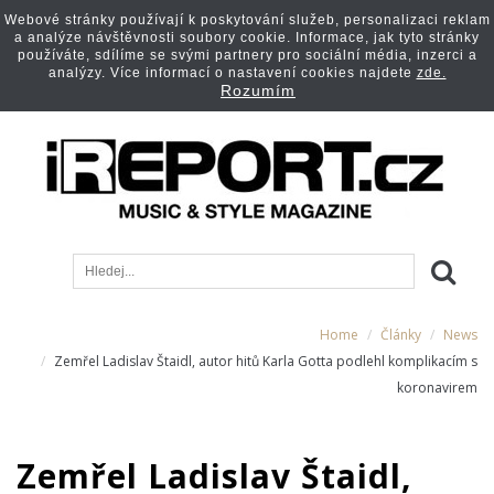
Webové stránky používají k poskytování služeb, personalizaci reklam
a analýze návštěvnosti soubory cookie. Informace, jak tyto stránky
používáte, sdílíme se svými partnery pro sociální média, inzerci a
analýzy. Více informací o nastavení cookies najdete
zde.
Rozumím
Home
Články
News
Zemřel Ladislav Štaidl, autor hitů Karla Gotta podlehl komplikacím s
koronavirem
Zemřel Ladislav Štaidl,