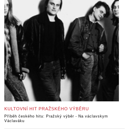
KULTOVNÍ HIT PRAŽSKÉHO VÝBĚRU
Příběh českého hitu: Pražský výběr - Na václavskym
Václaváku