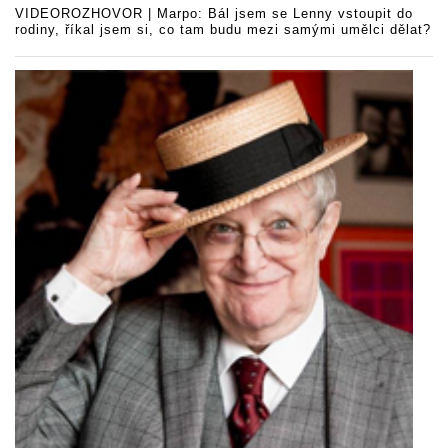
VIDEOROZHOVOR | Marpo: Bál jsem se Lenny vstoupit do
rodiny, říkal jsem si, co tam budu mezi samými umělci dělat?