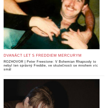
DVANÁCT LET S FREDDIEM MERCURYM
ROZHOVOR | Peter Freestone: V Bohemian Rhapsody to
nebyl ten správný Freddie, ve skutečnosti se mnohem víc
smál