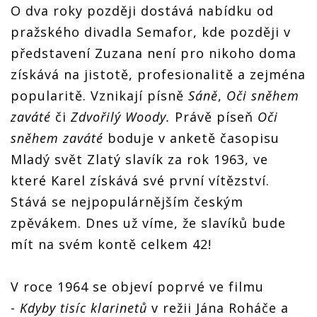
O dva roky později dostává nabídku od
pražského divadla Semafor, kde později v
představení Zuzana není pro nikoho doma
získává na jistotě, profesionalitě a zejména
popularitě. Vznikají písně
Sáně
,
Oči sněhem
zaváté
či
Zdvořilý Woody.
Právě píseň
Oči
sněhem zaváté
boduje v anketě časopisu
Mladý svět Zlatý slavík za rok 1963, ve
které Karel získává své první vítězství.
Stává se nejpopulárnějším českým
zpěvákem. Dnes už víme, že slavíků bude
mít na svém kontě celkem 42!
V roce 1964 se objeví poprvé ve filmu
-
Kdyby tisíc klarinetů
v režii Jána Roháče a