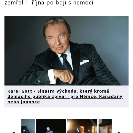
zemřel 1. října po boji s nemocí.
Karel Gott - Sinatra Východu, který kromě
domácího publika zpíval i pro Němce, Kanaďany
nebo Japonce