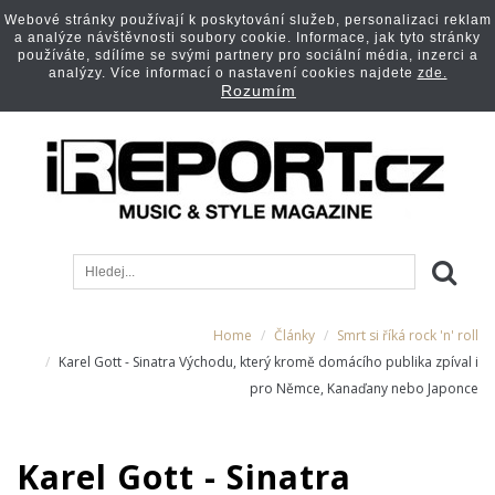
Webové stránky používají k poskytování služeb, personalizaci reklam
a analýze návštěvnosti soubory cookie. Informace, jak tyto stránky
používáte, sdílíme se svými partnery pro sociální média, inzerci a
analýzy. Více informací o nastavení cookies najdete
zde.
Rozumím
Home
Články
Smrt si říká rock 'n' roll
Karel Gott - Sinatra Východu, který kromě domácího publika zpíval i
pro Němce, Kanaďany nebo Japonce
Karel Gott - Sinatra