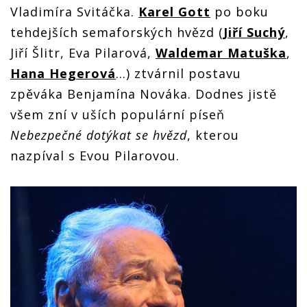
Vladimíra Svitáčka.
Karel Gott
po boku
tehdejších semaforských hvězd (
Jiří Suchý
,
Jiří Šlitr, Eva Pilarová,
Waldemar Matuška
,
Hana Hegerová
...) ztvárnil postavu
zpěváka Benjamína Nováka. Dodnes jistě
všem zní v uších populární píseň
Nebezpečné dotýkat se hvězd
, kterou
nazpíval s Evou Pilarovou.