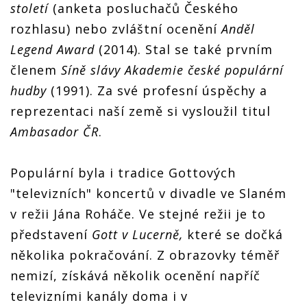
století
(anketa posluchačů Českého
rozhlasu) nebo zvláštní ocenění
Anděl
Legend Award
(2014). Stal se také prvním
členem
Síně slávy Akademie české populární
hudby
(1991). Za své profesní úspěchy a
reprezentaci naší země si vysloužil titul
Ambasador ČR
.
Populární byla i tradice Gottových
"televizních" koncertů v divadle ve Slaném
v režii Jána Roháče. Ve stejné režii je to
představení
Gott v Lucerně,
které se dočká
několika pokračování. Z obrazovky téměř
nemizí, získává několik ocenění napříč
televizními kanály doma i v