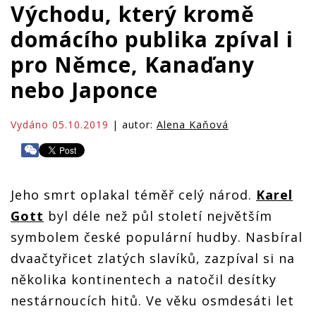
Východu, který kromě
domácího publika zpíval i
pro Němce, Kanaďany
nebo Japonce
Vydáno 05.10.2019
| autor:
Alena Kaňová
Jeho smrt oplakal téměř celý národ.
Karel
Gott
byl déle než půl století největším
symbolem české populární hudby. Nasbíral
dvaačtyřicet zlatých slavíků, zazpíval si na
několika kontinentech a natočil desítky
nestárnoucích hitů. Ve věku osmdesáti let