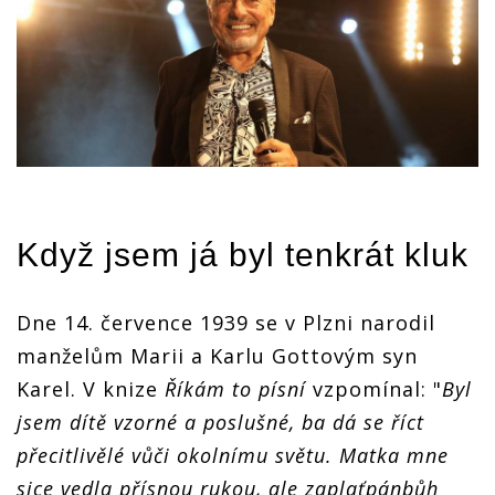
Když jsem já byl tenkrát kluk
Dne 14. července 1939 se v Plzni narodil
manželům Marii a Karlu Gottovým syn
Karel. V knize
Říkám to písní
vzpomínal: "
Byl
jsem dítě vzorné a poslušné, ba dá se říct
přecitlivělé vůči okolnímu světu. Matka mne
sice vedla přísnou rukou, ale zaplaťpánbůh