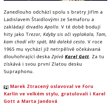
Zanedlouho odchází spolu s bratry Jiřím a
Ladislavem Štaidlovými ze Semaforu a
zakládají divadlo
Apollo
. V té době bodují
hity jako T
rezor, Kdyby sis oči vyplakala, Tam,
kam chodí vítr spát, Má daleká cesto.
V roce
1965 mu vychází již netrpělivě očekávaná
dlouhohrající deska
Zpívá
Karel Gott
.
Za tu
získává i svou první Zlatou desku
Supraphonu.
Marek Ztracený oslavoval ve Foru
Karlín ve velkém stylu, gratulovali i Karel
Gott a Marta Jandová