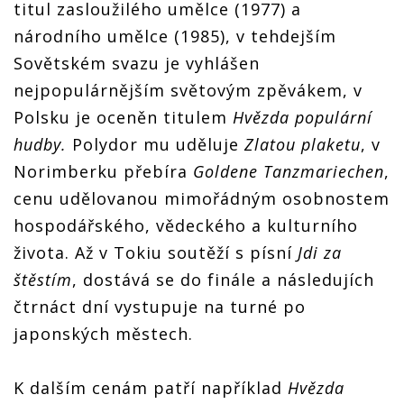
titul zasloužilého umělce (1977) a
národního umělce (1985), v tehdejším
Sovětském svazu je vyhlášen
nejpopulárnějším světovým zpěvákem, v
Polsku je oceněn titulem
Hvězda populární
hudby.
Polydor mu uděluje
Zlatou plaketu
, v
Norimberku přebíra
Goldene Tanzmariechen
,
cenu udělovanou mimořádným osobnostem
hospodářského, vědeckého a kulturního
života. Až v Tokiu soutěží s písní
Jdi za
štěstím
, dostává se do finále a následujích
čtrnáct dní vystupuje na turné po
japonských městech.
K dalším cenám patří například
Hvězda