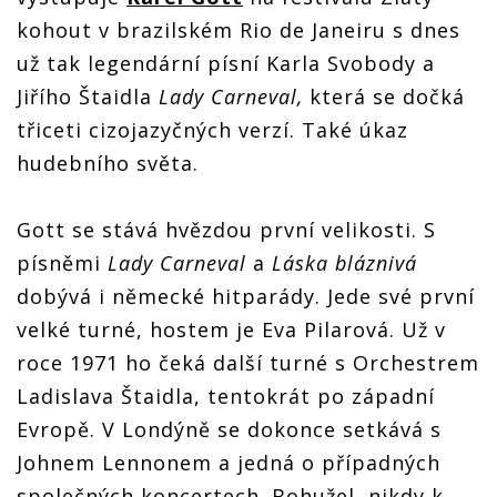
kohout v brazilském Rio de Janeiru s dnes
už tak legendární písní Karla Svobody a
Jiřího Štaidla
Lady Carneval,
která se dočká
třiceti cizojazyčných verzí. Také úkaz
hudebního světa.
Gott se stává hvězdou první velikosti. S
písněmi
Lady Carneval
a
Láska bláznivá
dobývá i německé hitparády. Jede své první
velké turné, hostem je Eva Pilarová. Už v
roce 1971 ho čeká další turné s Orchestrem
Ladislava Štaidla, tentokrát po západní
Evropě. V Londýně se dokonce setkává s
Johnem Lennonem a jedná o případných
společných koncertech. Bohužel, nikdy k