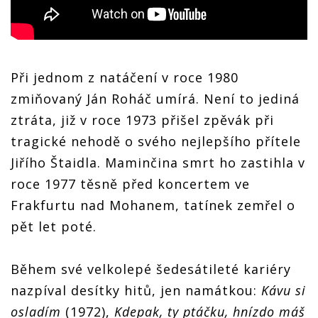
Při jednom z natáčení v roce 1980
zmiňovaný Ján Roháč umírá. Není to jediná
ztráta, již v roce 1973 přišel zpěvák při
tragické nehodě o svého nejlepšího přítele
Jiřího Štaidla. Maminčina smrt ho zastihla v
roce 1977 těsně před koncertem ve
Frakfurtu nad Mohanem, tatínek zemřel o
pět let poté.
Během své velkolepé šedesátileté kariéry
nazpíval desítky hitů, jen namátkou:
Kávu si
osladím
(1972),
Kdepak, ty ptáčku, hnízdo máš