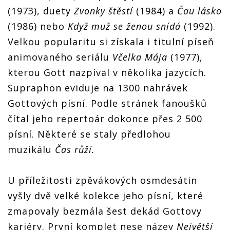
(1973), duety
Zvonky štěstí
(1984) a
Čau lásko
(1986) nebo
Když muž se ženou snídá
(1992).
Velkou popularitu si získala i titulní píseň
animovaného seriálu
Včelka Mája
(1977),
kterou Gott nazpíval v několika jazycích.
Supraphon eviduje na 1300 nahrávek
Gottových písní. Podle stránek fanoušků
čítal jeho repertoár dokonce přes 2 500
písní. Některé se staly předlohou
muzikálu
Čas růží.
U příležitosti zpěvákových osmdesátin
vyšly dvě velké kolekce jeho písní, které
zmapovaly bezmála šest dekád Gottovy
kariéry. První komplet nese název
Největší