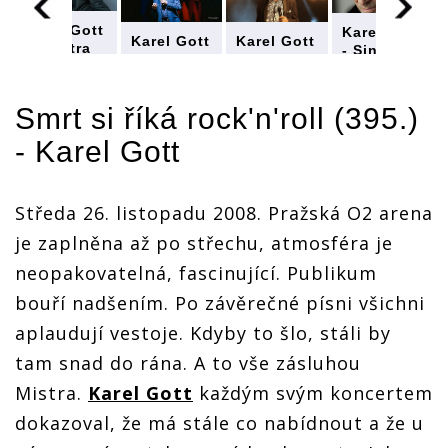
Karel Gott
Karel Gott
Karel Gott
Karel Gott
- Sinatra
- Sinatra
- Sinatra
- Sinatra
Východu,
Východu,
Východu,
Východu,
který
který
který
který
kromě
kromě
Smrt si říká rock'n'roll (395.)
kromě
kromě
domácího
domácího
domácího
domácího
publika
publika
-
Karel Gott
publika
publika
zpíval i
zpíval i
zpíval i
zpíval i
pro
pro
pro
pro
Němce,
Němce,
Němce,
Němce,
Středa 26. listopadu 2008. Pražská O2 arena
Kanaďany
Kanaďany
Kanaďany
Kanaďany
nebo
nebo
nebo
nebo
je zaplněna až po střechu, atmosféra je
Japonce
Japonce
Japonce
Japonce
neopakovatelná, fascinující. Publikum
bouří nadšením. Po závěrečné písni všichni
aplaudují vestoje. Kdyby to šlo, stáli by
tam snad do rána. A to vše zásluhou
Mistra.
Karel Gott
každým svým koncertem
dokazoval, že má stále co nabídnout a že u