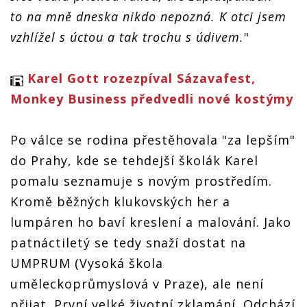
to na mně dneska nikdo nepozná. K otci jsem
vzhlížel s úctou a tak trochu s údivem.
"
Karel Gott rozezpíval Sázavafest,
Monkey Business předvedli nové kostýmy
Po válce se rodina přestěhovala "za lepším"
do Prahy, kde se tehdejší školák Karel
pomalu seznamuje s novým prostředím.
Kromě běžných klukovských her a
lumpáren ho baví kreslení a malování. Jako
patnáctiletý se tedy snaží dostat na
UMPRUM (Vysoká škola
uměleckoprůmyslová v Praze), ale není
přijat. První velké životní zklamání. Odchází