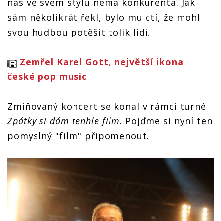
nás ve svém stylu nemá konkurenta. Jak
sám několikrát řekl, bylo mu ctí, že mohl
svou hudbou potěšit tolik lidí.
Zemřel Karel Gott, největší ikona
české pop music
Zmiňovaný koncert se konal v rámci turné
Zpátky si dám tenhle film
. Pojďme si nyní ten
pomyslný "film" připomenout.