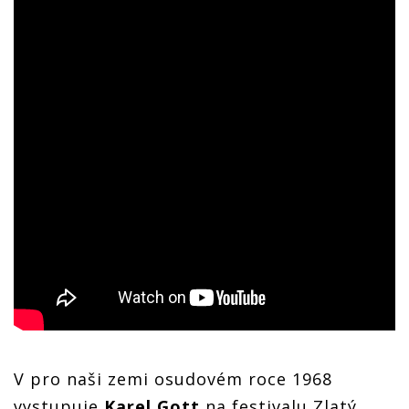
V pro naši zemi osudovém roce 1968
vystupuje
Karel Gott
na festivalu Zlatý