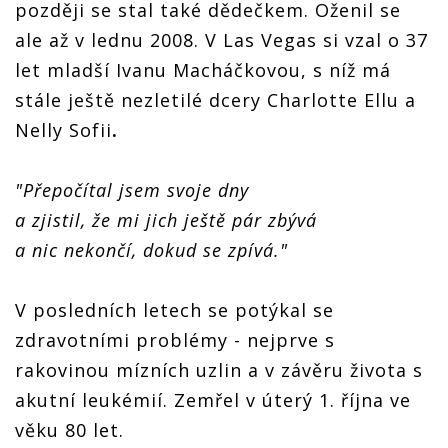
později se stal také dědečkem. Oženil se
ale až v lednu 2008. V Las Vegas si vzal o 37
let mladší Ivanu Macháčkovou, s níž má
stále ještě nezletilé dcery Charlotte Ellu a
Nelly Sofii
.
"Přepočítal jsem svoje dny
a zjistil, že mi jich ještě pár zbývá
a nic nekončí, dokud se zpívá."
V posledních letech se potýkal se
zdravotními problémy - nejprve s
rakovinou mízních uzlin a v závěru života s
akutní leukémií. Zemřel v úterý 1. října ve
věku 80 let.