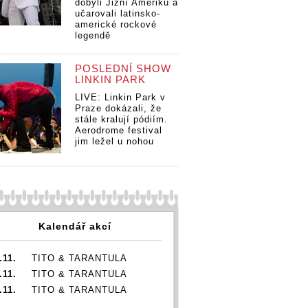
dobyli Jižní Ameriku a
učarovali latinsko-
americké rockové
legendě
POSLEDNÍ SHOW
LINKIN PARK
LIVE: Linkin Park v
Praze dokázali, že
stále kralují pódiím.
Aerodrome festival
jim ležel u nohou
Kalendář akcí
.11.
TITO & TARANTULA
.11.
TITO & TARANTULA
.11.
TITO & TARANTULA