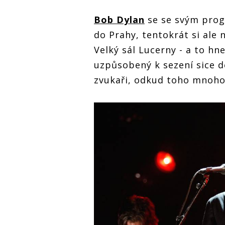
Bob Dylan
se se svým prog
do Prahy, tentokrát si ale 
Velký sál Lucerny - a to hn
uzpůsobený k sezení sice de
zvukaři, odkud toho mnoho v