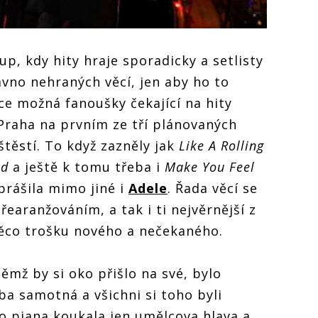
up, kdy hity hraje sporadicky a setlisty
ávno nehraných věcí, jen aby ho to
ce možná fanoušky čekající na hity
 Praha na prvním ze tří plánovaných
štěstí. To když zazněly jak
Like A Rolling
nd
a ještě k tomu třeba i
Make You Feel
oprášila mimo jiné i
Adele
. Řada věcí se
řearanžováním, a tak i ti nejvěrnější z
 něco trošku nového a nečekaného.
ěmž by si oko přišlo na své, bylo
ba samotná a všichni si toho byli
o piana koukala jen umělcova hlava a