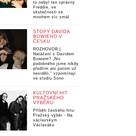
to nebyl ten správný
Freddie, ve
skutečnosti se
mnohem víc smál
STOPY DAVIDA
BOWIEHO V
ČESKU
ROZHOVOR |
Natáčení s Davidem
Bowiem? „Nic
podobného jsme nikdy
předtím ani potom už
neviděli,“ vzpomínají
ve studiu Sono
KULTOVNÍ HIT
PRAŽSKÉHO
VÝBĚRU
Příběh českého hitu:
Pražský výběr - Na
václavskym
Václaváku