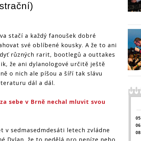
ustrační)
lova stačí a každý fanoušek dobré
ahovat své oblíbené kousky. A že to ani
dyť různých rarit, bootlegů a outtakes
ik, že ani dylanologové určitě ještě
ě o nich ale píšou a šíří tak slávu
teraturu dál a dál.
za sebe v Brně nechal mluvit svou
05
06
vět v sedmasedmdesáti letech zvládne
08
sné Dylan, že to nedělá pro peníze nebo