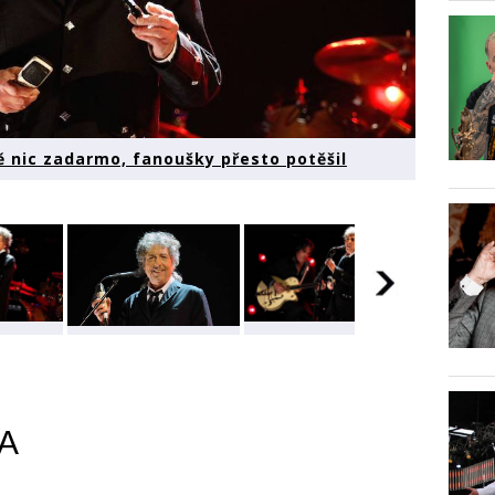
ě nic zadarmo, fanoušky přesto potěšil
Dylan
LIVE: Bob Dylan
LIVE: Bob Dylan
LIVE: 
cerně
nedal v Lucerně
nedal v Lucerně
nedal 
o,
nic zadarmo,
nic zadarmo,
nic za
řesto
fanoušky přesto
fanoušky přesto
fanouš
potěšil
potěšil
potěšil
A