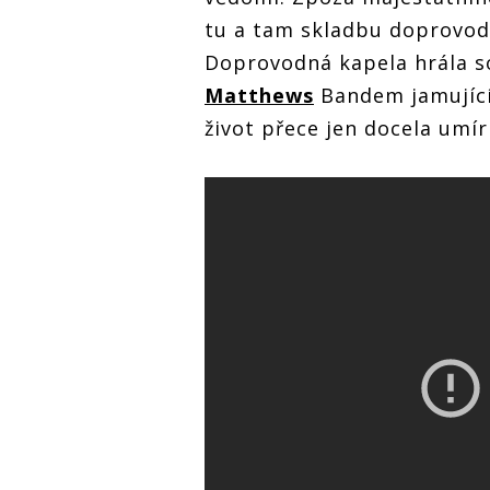
tu a tam skladbu doprovodi
Doprovodná kapela hrála s
Matthews
Bandem jamující
život přece jen docela umí