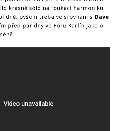
lo krásné sólo na foukací harmoniku.
olidně, ovšem třeba ve srovnání s
Dave
m před pár dny ve Foru Karlín jako o
rněně.