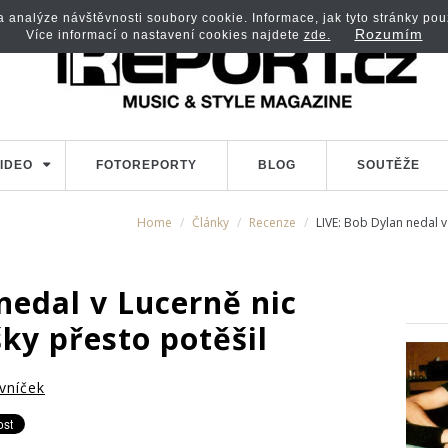
analýze návštěvnosti soubory cookie. Informace, jak tyto stránky použí
Rozumím
Více informací o nastavení cookies najdete
zde.
IDEO
FOTOREPORTY
BLOG
SOUTĚŽE
Home
Články
Recenze
LIVE: Bob Dylan nedal 
nedal v Lucerně nic
ky přesto potěšil
vníček