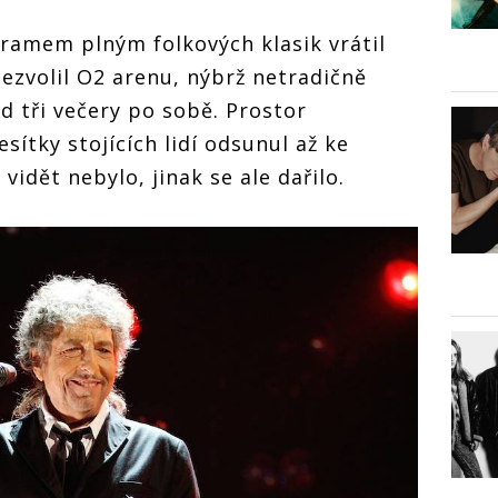
ramem plným folkových klasik vrátil
nezvolil O2 arenu, nýbrž netradičně
ed tři večery po sobě. Prostor
sítky stojících lidí odsunul až ke
idět nebylo, jinak se ale dařilo.