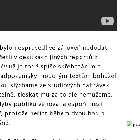
 bylo nespravedlivé zároveň nedodat
ečetli v desítkách jiných reportů z
ěv už je totiž spíše skřehotáním a
o nadpozemsky moudrým textům bohužel
akou slýcháme ze studiových nahrávek.
telně, tleskat mu za to ale nemůžeme.
kdyby publiku věnoval alespoň mezi
"
, protože neříct během dvou hodin
šné.