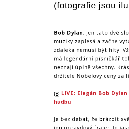
(fotografie jsou il
Bob Dylan
. Jen tato dvě s
muziky zaplesá a začne vyt
zdaleka nemusí být hity. Vž
má legendární písničkář tol
neznají úplně všechny. Krásn
držitele Nobelovy ceny za li
LIVE: Elegán Bob Dylan 
hudbu
Je bez debat, že brázdit s
jen opravdový frajer. Je ja