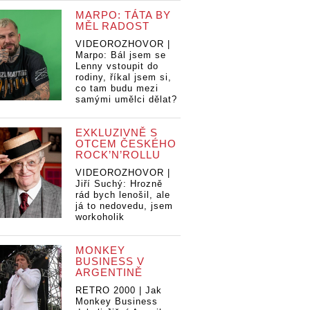
MARPO: TÁTA BY
MĚL RADOST
VIDEOROZHOVOR |
Marpo: Bál jsem se
Lenny vstoupit do
rodiny, říkal jsem si,
co tam budu mezi
samými umělci dělat?
EXKLUZIVNĚ S
OTCEM ČESKÉHO
ROCK’N’ROLLU
VIDEOROZHOVOR |
Jiří Suchý: Hrozně
rád bych lenošil, ale
já to nedovedu, jsem
LIVE: Bob Dylan
LIVE: Bob Dylan
Bob Dylan
LI
workoholik
nedal v Lucerně
nedal v Lucerně
v Lucerně
ne
nic zadarmo,
nic zadarmo,
darmo,
ni
MONKEY
fanoušky přesto
fanoušky přesto
ky přesto
fa
BUSINESS V
potěšil
potěšil
po
ARGENTINĚ
RETRO 2000 | Jak
Monkey Business