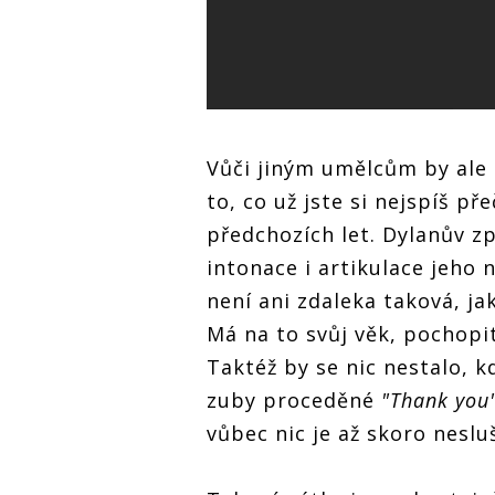
Vůči jiným umělcům by ale
to, co už jste si nejspíš př
předchozích let. Dylanův zp
intonace i artikulace jeh
není ani zdaleka taková, j
Má na to svůj věk, pochopi
Taktéž by se nic nestalo, 
zuby proceděné
"Thank you
vůbec nic je až skoro neslu