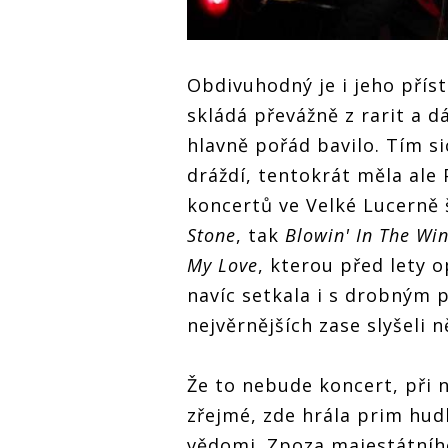
Obdivuhodný je i jeho příst
skládá převážně z rarit a d
hlavně pořád bavilo. Tím si
dráždí, tentokrát měla ale
koncertů ve Velké Lucerně 
Stone
, tak
Blowin' In The Wi
My Love
, kterou před lety 
navíc setkala i s drobným p
nejvěrnějších zase slyšeli
Že to nebude koncert, při n
zřejmé, zde hrála prim hud
vědomi. Zpoza majestátníh