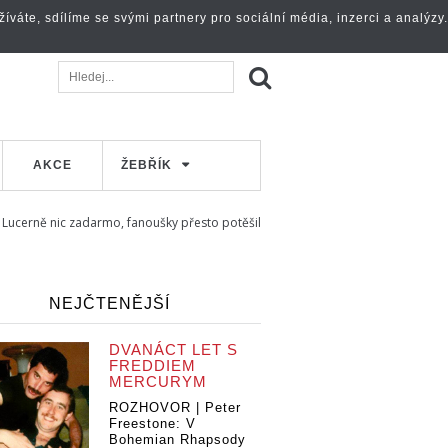
váte, sdílíme se svými partnery pro sociální média, inzerci a analýzy.
AKCE
ŽEBŘÍK
v Lucerně nic zadarmo, fanoušky přesto potěšil
NEJČTENĚJŠÍ
DVANÁCT LET S
FREDDIEM
MERCURYM
ROZHOVOR | Peter
Freestone: V
Bohemian Rhapsody