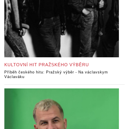
KULTOVNÍ HIT PRAŽSKÉHO VÝBĚRU
Příběh českého hitu: Pražský výběr - Na václavskym
Václaváku