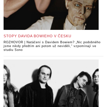
STOPY DAVIDA BOWIEHO V ČESKU
ROZHOVOR | Natáčení s Davidem Bowiem? „Nic podobného
jsme nikdy předtím ani potom už neviděli,“ vzpomínají ve
studiu Sono