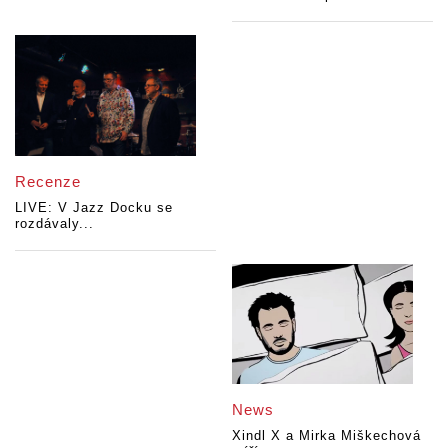
Recenze
LIVE: V Jazz Docku se
rozdávaly...
News
Xindl X a Mirka Miškechová