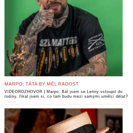
MARPO: TÁTA BY MĚL RADOST
VIDEOROZHOVOR | Marpo: Bál jsem se Lenny vstoupit do
rodiny, říkal jsem si, co tam budu mezi samými umělci dělat?