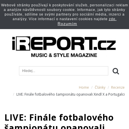
Webové stránky používají k poskytování služeb, personalizaci reklam
a analýze návštěvnosti soubory cookie. Informace, jak tyto stránky
používáte, sdílíme se svými partnery pro sociální média, inzerci a
analýzy. Více informací o nastavení cookies najdete
zde.
Rozumím
Home
Články
Recenze
LIVE: Finále fotbalového šampionátu opanovali Xindl X a Portugalci
LIVE: Finále fotbalového
šampionátu opanovali