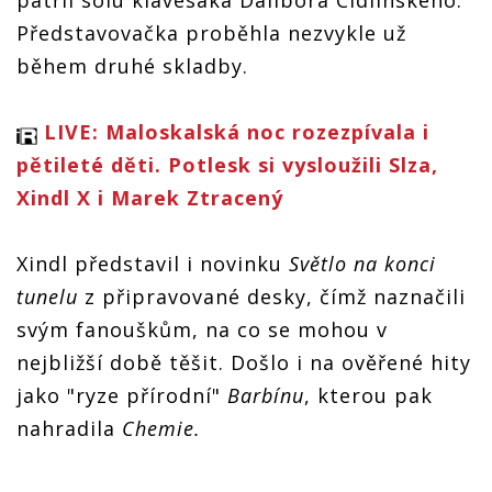
patřil sólu klávesáka Dalibora Cidlinského.
Představovačka proběhla nezvykle už
během druhé skladby.
LIVE: Maloskalská noc rozezpívala i
pětileté děti. Potlesk si vysloužili Slza,
Xindl X i Marek Ztracený
Xindl představil i novinku
Světlo na konci
tunelu
z připravované desky, čímž naznačili
svým fanouškům, na co se mohou v
nejbližší době těšit. Došlo i na ověřené hity
jako "ryze přírodní"
Barbínu
, kterou pak
nahradila
Chemie.