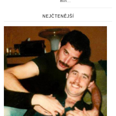
míří...
NEJČTENĚJŠÍ