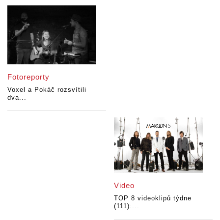
Fotoreporty
Voxel a Pokáč rozsvítili
dva...
Video
TOP 8 videoklipů týdne
(111):...