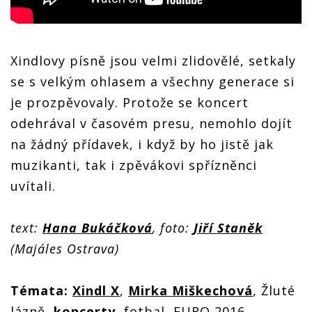
Xindlovy písně jsou velmi zlidovělé, setkaly
se s velkým ohlasem a všechny generace si
je prozpěvovaly. Protože se koncert
odehrával v časovém presu, nemohlo dojít
na žádný přídavek, i když by ho jistě jak
muzikanti, tak i zpěvákovi spřízněnci
uvítali.
text:
Hana Bukáčková
, foto:
Jiří Staněk
(Majáles Ostrava)
Témata:
Xindl X
,
Mirka Miškechová
, Žluté
lázně,
koncerty
, fotbal, EURO 2016,