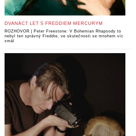
DVANÁCT LET S FREDDIEM MERCURYM
ROZHOVOR | Peter Freestone: V Bohemian Rhapsody to
nebyl ten správný Freddie, ve skutečnosti se mnohem víc
smál