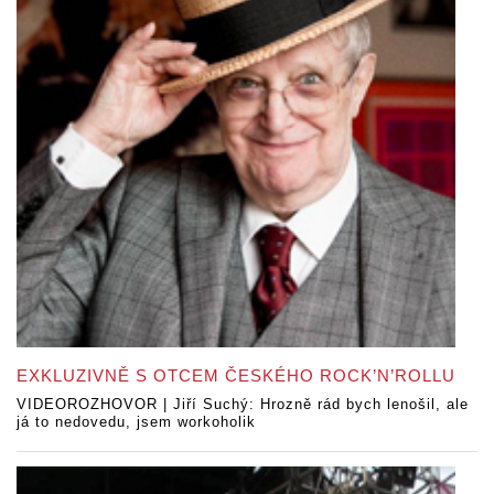
EXKLUZIVNĚ S OTCEM ČESKÉHO ROCK’N’ROLLU
VIDEOROZHOVOR | Jiří Suchý: Hrozně rád bych lenošil, ale
já to nedovedu, jsem workoholik