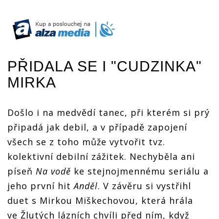
PŘIDALA SE I "CUDZINKA"
MIRKA
Došlo i na medvědí tanec, při kterém si prý
připadá jak debil, a v případě zapojení
všech se z toho může vytvořit tvz.
kolektivní debilní zážitek. Nechyběla ani
píseň
Na vodě
ke stejnojmennému seriálu a
jeho první hit
Anděl
. V závěru si vystřihl
duet s Mirkou Miškechovou, která hrála
ve Žlutých lázních chvíli před ním, když