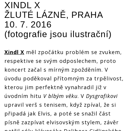
XINDL X
opanovali
opanovali
Xindl X a
Xindl X a
ŽLUTÉ LÁZNĚ, PRAHA
Portugalci
Portugalci
10. 7. 2016
(fotografie jsou ilustrační)
Xindl X
měl zpočátku problém se zvukem,
respektive se svým odposlechem, proto
koncert začal s mírným zpožděním. V
úvodu poděkoval přítomným za trpělivost,
kterou jim perfektně vynahradil již v
úvodním hitu
V blbým věku
. V
Dysgrafikovi
upravil verš s tenisem, když zpíval, že si
připadá jak Elvis, a poté se snažil část
písně zazpívat elvisovským stylem, závěr