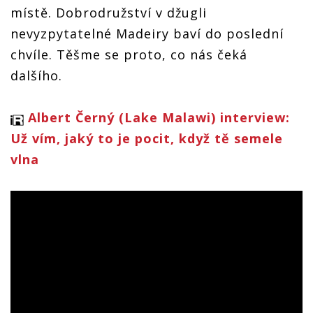
místě. Dobrodružství v džugli
nevyzpytatelné Madeiry baví do poslední
chvíle. Těšme se proto, co nás čeká
dalšího.
Albert Černý (Lake Malawi) interview:
Už vím, jaký to je pocit, když tě semele
vlna