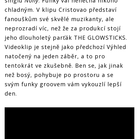
singlu
Nohy
. Funky vál nenechá nikoho
chladným. V klipu Cristovao představí
fanouškům své skvělé muzikanty, ale
neprozradí víc, než že za produkcí stojí
jeho dlouholetý parťák THE GLOWSTICKS.
Videoklip je stejně jako předchozí Výhled
natočený na jeden záběr, a to pro
tentokrát ve zkušebně. Ben se, jak jinak
než bosý, pohybuje po prostoru a se
svým funky groovem vám vykouzlí lepší
den.