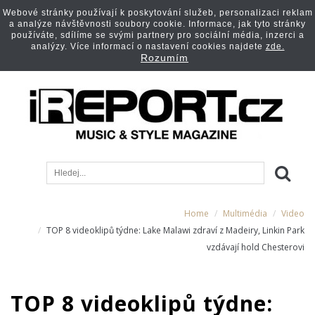
Webové stránky používají k poskytování služeb, personalizaci reklam
a analýze návštěvnosti soubory cookie. Informace, jak tyto stránky
používáte, sdílíme se svými partnery pro sociální média, inzerci a
analýzy. Více informací o nastavení cookies najdete
zde.
Rozumím
Home
Multimédia
Video
TOP 8 videoklipů týdne: Lake Malawi zdraví z Madeiry, Linkin Park
vzdávají hold Chesterovi
TOP 8 videoklipů týdne: