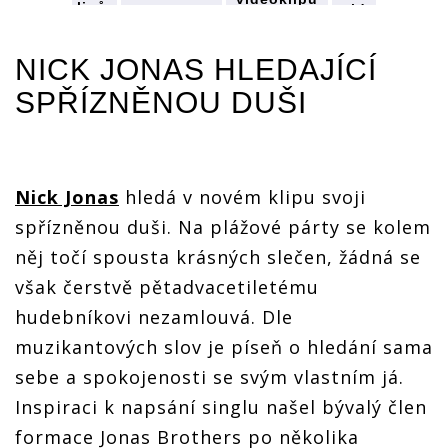
ů
videoklipů
videoklipů
videoklipů
týdne:
týdne:
týdne:
týdne:
Lake
Lake
Lake
Lake
Malawi
NICK JONAS
HLEDAJÍCÍ
Malawi
Malawi
Malawi
zdraví z
zdraví z
zdraví z
zdraví z
Madeiry,
SPŘÍZNĚNOU DUŠI
Madeiry,
Madeiry,
Madeiry,
Linkin
Linkin
Linkin
Linkin
Park
Park
Park
Park
vzdávají
vzdávají
vzdávají
vzdávají
hold
hold
hold
hold
Chesterovi
i
Chesterovi
Chesterovi
Chesterovi
Nick Jonas
hledá v novém klipu svoji
spřízněnou duši. Na plážové párty se kolem
něj točí spousta krásných slečen, žádná se
však čerstvě pětadvacetiletému
hudebníkovi nezamlouvá. Dle
muzikantových slov je píseň o hledání sama
sebe a spokojenosti se svým vlastním já.
Inspiraci k napsání singlu našel bývalý člen
formace Jonas Brothers po několika