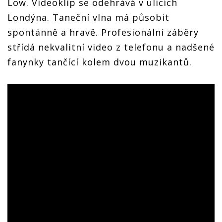
Low. Videoklip se odehrává v ulicích
Londýna. Taneční vlna má působit
spontánně a hravě. Profesionální záběry
střídá nekvalitní video z telefonu a nadšené
fanynky tančící kolem dvou muzikantů.