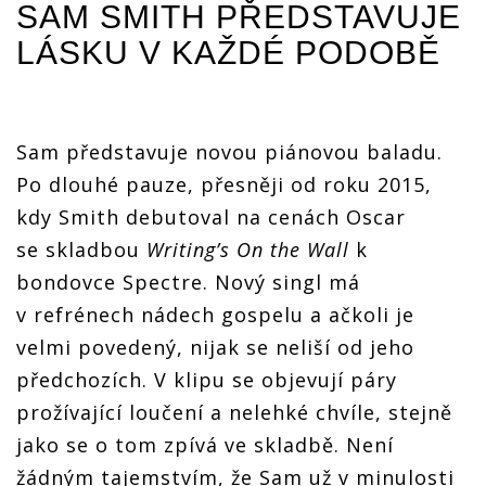
SAM SMITH
PŘEDSTAVUJE
LÁSKU V KAŽDÉ PODOBĚ
Sam představuje novou piánovou baladu.
Po dlouhé pauze, přesněji od roku 2015,
kdy Smith debutoval na cenách Oscar
se skladbou
Writing’s On the Wall
k
bondovce Spectre. Nový singl má
v refrénech nádech gospelu a ačkoli je
velmi povedený, nijak se neliší od jeho
předchozích. V klipu se objevují páry
prožívající loučení a nelehké chvíle, stejně
jako se o tom zpívá ve skladbě. Není
žádným tajemstvím, že Sam už v minulosti