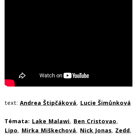
text:
Andrea Štipčáková
,
Lucie Šimůnková
Témata:
Lake Malawi
,
Ben Cristovao
,
Lipo
,
Mirka Miškechová
,
Nick Jonas
,
Zedd
,