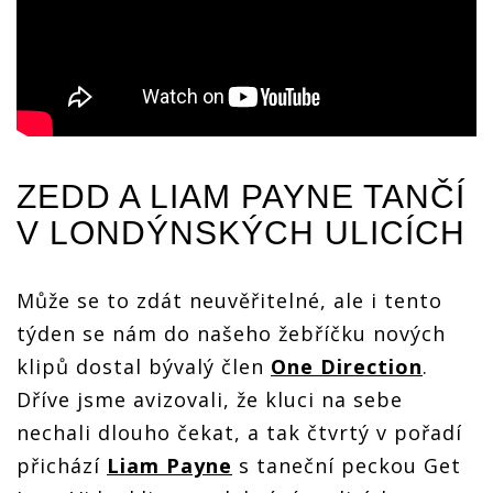
ZEDD
A
LIAM PAYNE
TANČÍ
V LONDÝNSKÝCH ULICÍCH
Může se to zdát neuvěřitelné, ale i tento
týden se nám do našeho žebříčku nových
klipů dostal bývalý člen
One Direction
.
Dříve jsme avizovali, že kluci na sebe
nechali dlouho čekat, a tak čtvrtý v pořadí
přichází
Liam Payne
s taneční peckou Get