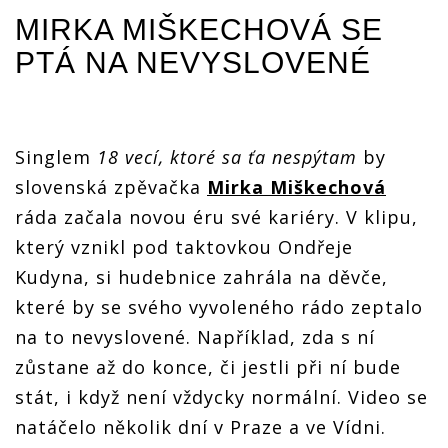
MIRKA MIŠKECHOVÁ
SE
PTÁ NA NEVYSLOVENÉ
Singlem
18 vecí, ktoré sa ťa nespýtam
by
slovenská zpěvačka
Mirka Miškechová
ráda začala novou éru své kariéry. V klipu,
který vznikl pod taktovkou Ondřeje
Kudyna, si hudebnice zahrála na děvče,
které by se svého vyvoleného rádo zeptalo
na to nevyslovené. Například, zda s ní
zůstane až do konce, či jestli při ní bude
stát, i když není vždycky normální. Video se
natáčelo několik dní v Praze a ve Vídni.