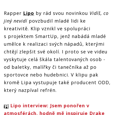
Rapper
Lipo
by rád svou novinkou
Vidíš, co
jiný nevidí
povzbudil mladé lidi ke
kreativitě. Klip vznikl ve spolupráci
s projektem SmartUp, jenž nabádá mladé
umělce k realizaci svých nápadů, kterými
chtějí zlepšit své okolí. I proto se ve videu
vyskytuje celá škála talentovaných osob -
od baletky, malířky či tanečníka až po
sportovce nebo hudebnici. V klipu pak
kromě Lipa vystupuje také producent ODD,
který nazpíval refrén.
Lipo interview: Jsem ponořen v
atmosférách, hodně mě inspiruje Drake