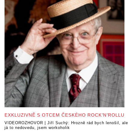
EXKLUZIVNĚ S OTCEM ČESKÉHO ROCK’N’ROLLU
VIDEOROZHOVOR | Jiří Suchý: Hrozně rád bych lenošil, ale
já to nedovedu, jsem workoholik