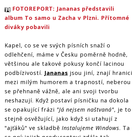
FOTOREPORT: Jananas představili
album To samo u Zacha v Plzni. Přítomné
diváky pobavili
Kapel, co se ve svých písních snaží o
odlehčení, máme v Česku poměrně hodně,
většinou ale takové pokusy končí lacinou
podbízivostí.
Jananas
jsou jiní, znají hranici
mezi milým humorem a trapností, neberou
se přehnaně vážně, ale ani svoji tvorbu
neshazují. Když postaví písničku na dokola
se opakující frázi
"Já nejsem naštvaná"
, je to
stejně osvěžující, jako když si utahují z
"ajťáků" ve skladbě
Instalujeme Windows
. Ta