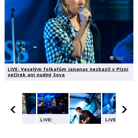
LIVE: Veselým folkařům Jananas nezkazil v Plzni
večírek ani nudný Sova
LIVE:
LIVE:
LIVE:
Veselým
Veselým
Veselým
folkařům
folkařům
folkařům
Jananas
Jananas
Jananas