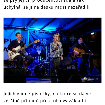
se prý jejich producentovi zdála tak
úchylná, že ji na desku radši nezařadili.
Jejich vlídné písničky, na které se dá ve
většině případů přes folkový základ i