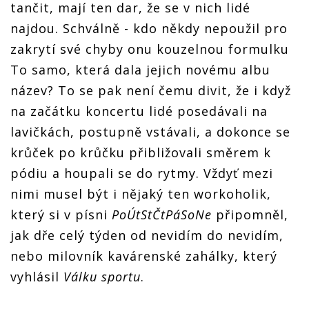
tančit, mají ten dar, že se v nich lidé
najdou. Schválně - kdo někdy nepoužil pro
zakrytí své chyby onu kouzelnou formulku
To samo, která dala jejich novému albu
název? To se pak není čemu divit, že i když
na začátku koncertu lidé posedávali na
lavičkách, postupně vstávali, a dokonce se
krůček po krůčku přibližovali směrem k
pódiu a houpali se do rytmy. Vždyť mezi
nimi musel být i nějaký ten workoholik,
který si v písni
PoÚtStČtPáSoNe
připomněl,
jak dře celý týden od nevidím do nevidím,
nebo milovník kavárenské zahálky, který
vyhlásil
Válku sportu
.