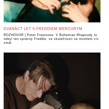
DVANÁCT LET S FREDDIEM MERCURYM
ROZHOVOR | Peter Freestone: V Bohemian Rhapsody to
nebyl ten správný Freddie, ve skutečnosti se mnohem víc
smál