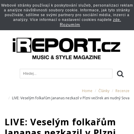
Webové stránky používají k poskytování služeb, personalizaci reklam
a analýze návštěvnosti soubory cookie. Informace, jak tyto stránky
používáte, sdílíme se svými partnery pro sociální média, inzerci a
analýzy. Více informací o nastavení cookies najdete
zde.
Rozumím
Home
Články
Recenze
LIVE: Veselým folkařům Jananas nezkazil v Plzni večírek ani nudný Sova
LIVE: Veselým folkařům
Jananas nezkazil v Plzni