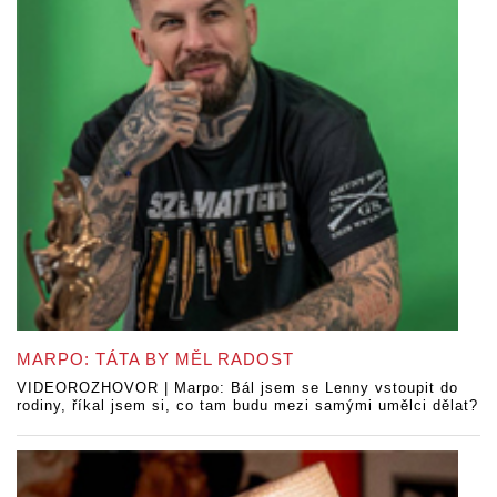
MARPO: TÁTA BY MĚL RADOST
VIDEOROZHOVOR | Marpo: Bál jsem se Lenny vstoupit do
rodiny, říkal jsem si, co tam budu mezi samými umělci dělat?