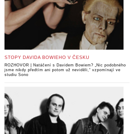
STOPY DAVIDA BOWIEHO V ČESKU
ROZHOVOR | Natáčení s Davidem Bowiem? „Nic podobného
jsme nikdy předtím ani potom už neviděli,“ vzpomínají ve
studiu Sono