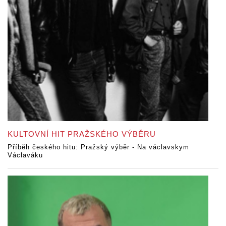
KULTOVNÍ HIT PRAŽSKÉHO VÝBĚRU
Příběh českého hitu: Pražský výběr - Na václavskym
Václaváku