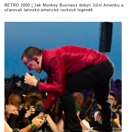
RETRO 2000 | Jak Monkey Business dobyli Jižní Ameriku a
učarovali latinsko-americké rockové legendě