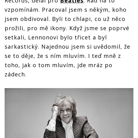
Records, dělal pro
Beatles
. Rád na to
vzpomínám. Pracoval jsem s někým, koho
jsem obdivoval. Byli to chlapi, co už něco
prožili, pro mě ikony. Když jsme se poprvé
setkali, Lennonovi bylo třicet a byl
sarkastický. Najednou jsem si uvědomil, že
se to děje, že s ním mluvím. I teď mně z
toho, jak o tom mluvím, jde mráz po
zádech.