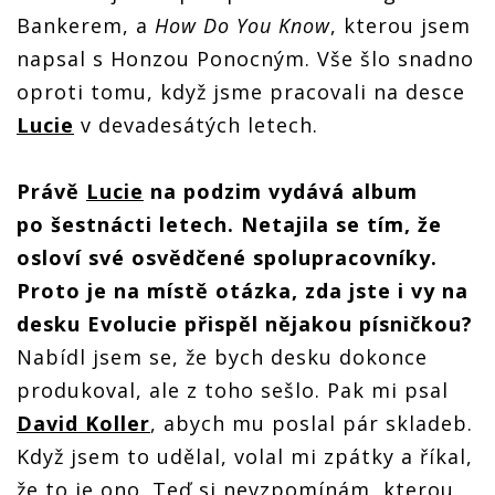
Bankerem, a
How Do You Know
, kterou jsem
napsal s Honzou Ponocným. Vše šlo snadno
oproti tomu, když jsme pracovali na desce
Lucie
v devadesátých letech.
Právě
Lucie
na podzim vydává album
po šestnácti letech. Netajila se tím, že
osloví své osvědčené spolupracovníky.
Proto je na místě otázka, zda jste i vy na
desku Evolucie přispěl nějakou písničkou?
Nabídl jsem se, že bych desku dokonce
produkoval, ale z toho sešlo. Pak mi psal
David Koller
, abych mu poslal pár skladeb.
Když jsem to udělal, volal mi zpátky a říkal,
že to je ono. Teď si nevzpomínám, kterou