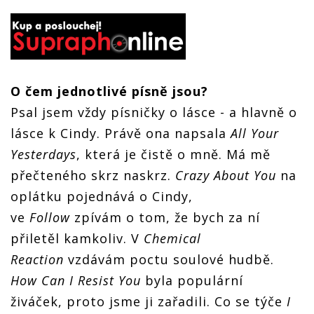
O čem jednotlivé písně jsou?
Psal jsem vždy písničky o lásce - a hlavně o
lásce k Cindy. Právě ona napsala
All Your
Yesterdays
, která je čistě o mně. Má mě
přečteného skrz naskrz.
Crazy About You
na
oplátku pojednává o Cindy,
ve
Follow
zpívám o tom, že bych za ní
přiletěl kamkoliv. V
Chemical
Reaction
vzdávám poctu soulové hudbě.
How Can I Resist
You
byla populární
živáček, proto jsme ji zařadili. Co se týče
I