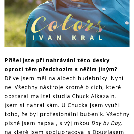
Přišel jste při nahrávání této desky
oproti těm předchozím s něčím jiným?
Dříve jsem měl na albech hudebníky. Nyní
ne. Všechny nástroje kromě bicích, které
obstaral majitel studia Chuck Alkazain,
jsem si nahrál sám. U Chucka jsem využil
toho, že byl profesionální bubeník. Všechny
písně jsem napsal, s výjimkou
Day by Day,
na které jsem spolupracoval s Douglasem