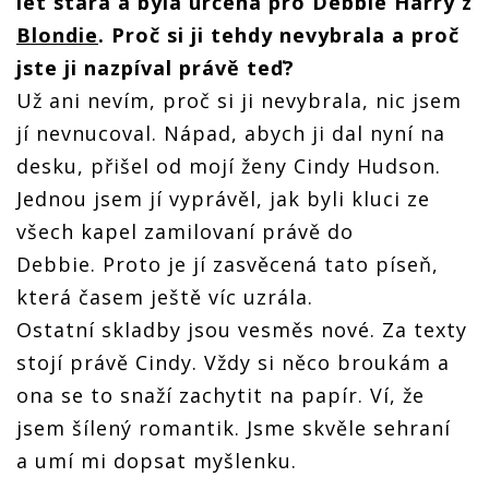
let stará a byla určena pro Debbie Harry z
Blondie
. Proč si ji tehdy nevybrala a proč
jste ji nazpíval právě teď?
Už ani nevím, proč si ji nevybrala, nic jsem
jí nevnucoval. Nápad, abych ji dal nyní na
desku, přišel od mojí ženy Cindy Hudson.
Jednou jsem jí vyprávěl, jak byli kluci ze
všech kapel zamilovaní právě do
Debbie. Proto je jí zasvěcená tato píseň,
která časem ještě víc uzrála.
Ostatní skladby jsou vesměs nové. Za texty
stojí právě Cindy. Vždy si něco broukám a
ona se to snaží zachytit na papír. Ví, že
jsem šílený romantik. Jsme skvěle sehraní
a umí mi dopsat myšlenku.