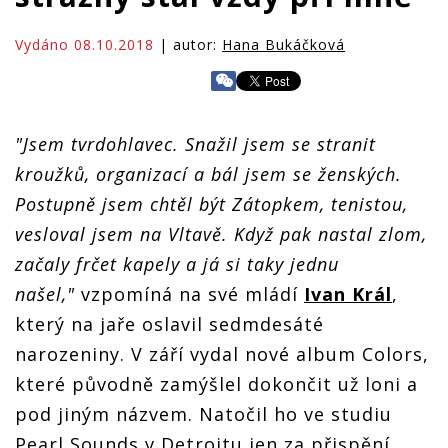
Vydáno 08.10.2018
| autor:
Hana Bukáčková
"Jsem tvrdohlavec. Snažil jsem se stranit
kroužků, organizací a bál jsem se ženských.
Postupně jsem chtěl být Zátopkem, tenistou,
vesloval jsem na Vltavě. Když pak nastal zlom,
začaly frčet kapely a já si taky jednu
našel,"
vzpomíná na své mládí
Ivan Král
,
který na jaře oslavil sedmdesáté
narozeniny. V září vydal nové album Colors,
které původně zamýšlel dokončit už loni a
pod jiným názvem. Natočil ho ve studiu
Pearl Sounds v Detroitu jen za přispění