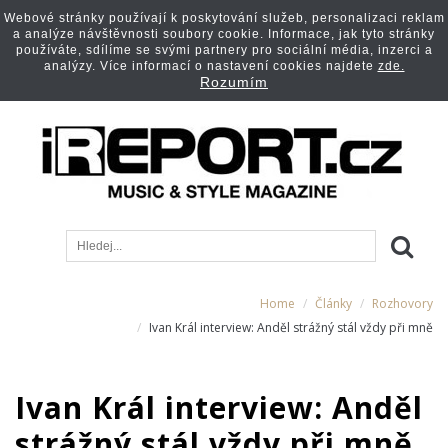
Webové stránky používají k poskytování služeb, personalizaci reklam
a analýze návštěvnosti soubory cookie. Informace, jak tyto stránky
používáte, sdílíme se svými partnery pro sociální média, inzerci a
analýzy. Více informací o nastavení cookies najdete
zde.
Rozumím
Home
Články
Rozhovory
Ivan Král interview: Anděl strážný stál vždy při mně
Ivan Král interview: Anděl
strážný stál vždy při mně