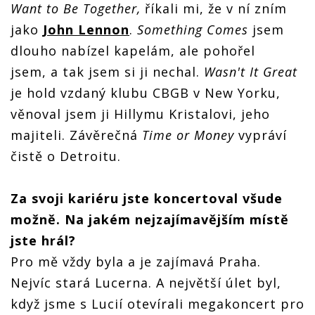
Want to Be Together,
říkali mi, že v ní zním
jako
John Lennon
.
Something Comes
jsem
dlouho nabízel kapelám, ale pohořel
jsem, a tak jsem si ji nechal.
Wasn't It Great
je hold vzdaný klubu CBGB v New Yorku,
věnoval jsem ji Hillymu Kristalovi, jeho
majiteli. Závěrečná
Time or Money
vypráví
čistě o Detroitu.
Za svoji kariéru jste koncertoval všude
možně. Na jakém nejzajímavějším místě
jste hrál?
Pro mě vždy byla a je zajímavá Praha.
Nejvíc stará Lucerna. A největší úlet byl,
když jsme s Lucií otevírali megakoncert pro