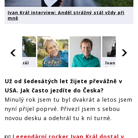
Ivan Král interview: Anděl strážný stál vždy při
mně
Ivan Král
Ivan Král
interview:
interview:
Ivan Král
Anděl
Anděl
interview:
strážný
strážný
Už od šedesátých let žijete převážně v
Ivan Král
Anděl
stál vždy
stál vždy
interview:
USA. Jak často jezdíte do Česka?
strážný
při mně
při mně
Anděl
stál vždy
strážný
Minulý rok jsem tu byl dvakrát a letos jsem
při mně
stál vždy
nyní přijel poprvé. Přivezl jsem s sebou
při mně
novou desku a odehrál tu k ní turné.
Legendární rocker Ivan Král dostal v