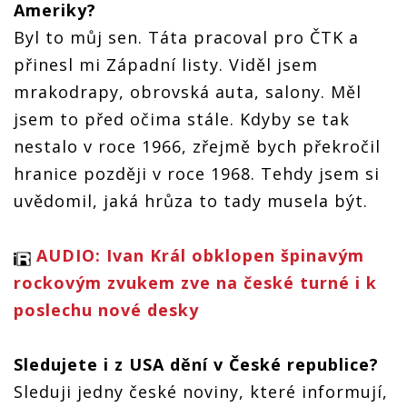
Ameriky?
Byl to můj sen. Táta pracoval pro ČTK a
přinesl mi Západní listy. Viděl jsem
mrakodrapy, obrovská auta, salony. Měl
jsem to před očima stále. Kdyby se tak
nestalo v roce 1966, zřejmě bych překročil
hranice později v roce 1968. Tehdy jsem si
uvědomil, jaká hrůza to tady musela být.
AUDIO: Ivan Král obklopen špinavým
rockovým zvukem zve na české turné i k
poslechu nové desky
Sledujete i z USA dění v České republice?
Sleduji jedny české noviny, které informují,