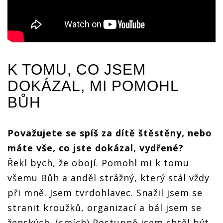
K TOMU, CO JSEM
DOKÁZAL, MI POMOHL
BŮH
Považujete se spíš za dítě štěstěny, nebo
máte vše, co jste dokázal, vydřené?
Řekl bych, že obojí. Pomohl mi k tomu
všemu Bůh a anděl strážný, který stál vždy
při mně. Jsem tvrdohlavec. Snažil jsem se
stranit kroužků, organizací a bál jsem se
ženských. (smích) Postupně jsem chtěl být