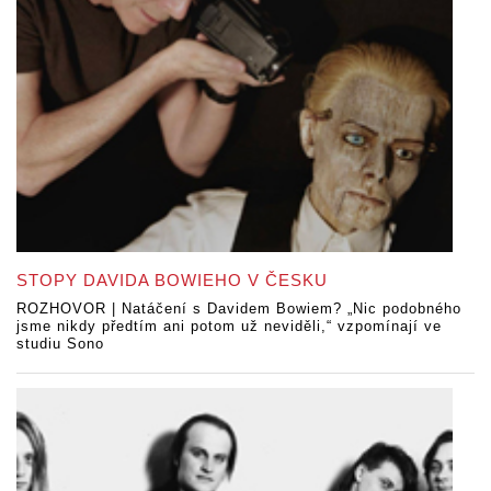
STOPY DAVIDA BOWIEHO V ČESKU
ROZHOVOR | Natáčení s Davidem Bowiem? „Nic podobného
jsme nikdy předtím ani potom už neviděli,“ vzpomínají ve
studiu Sono