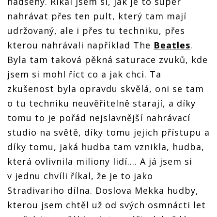
nadšený. Říkal jsem si, jak je to super
nahrávat přes ten pult, který tam mají
udržovaný, ale i přes tu techniku, přes
kterou nahrávali například The
Beatles
.
Byla tam taková pěkná saturace zvuků, kde
jsem si mohl říct co a jak chci. Ta
zkušenost byla opravdu skvělá, oni se tam
o tu techniku neuvěřitelně starají, a díky
tomu to je pořád nejslavnější nahrávací
studio na světě, díky tomu jejich přístupu a
díky tomu, jaká hudba tam vznikla, hudba,
která ovlivnila miliony lidí.… A já jsem si
v jednu chvíli říkal, že je to jako
Stradivariho dílna. Doslova Mekka hudby,
kterou jsem chtěl už od svých osmnácti let