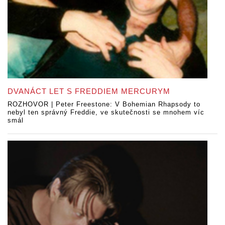
DVANÁCT LET S FREDDIEM MERCURYM
ROZHOVOR | Peter Freestone: V Bohemian Rhapsody to
nebyl ten správný Freddie, ve skutečnosti se mnohem víc
smál