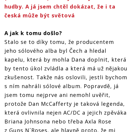
hudby. A já jsem chtěl dokázat, že i ta
česká může být světová
A jak k tomu došlo?
Stalo se to díky tomu, že producentem
jeho sólového alba byl Čech a hledal
kapelu, která by mohla Dana doplnit, která
by tento úkol zvládla a která má už nějakou
zkušenost. Takže nás oslovili, jestli bychom
s ním nahráli sólové album. Popravdě, já
jsem tomu nejprve ani nemohl uvěřit,
protože Dan McCafferty je taková legenda,
která ovlivnila nejen AC/DC a jejich zpěváka
Briana Johnsona nebo třeba Axla Rose
z Guns N´Roses, ale hlavně proto, že mi