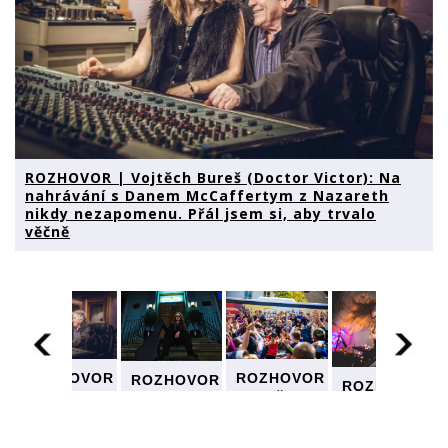
ROZHOVOR | Vojtěch Bureš (Doctor Victor): Na
nahrávání s Danem McCaffertym z Nazareth
nikdy nezapomenu. Přál jsem si, aby trvalo
věčně
ROZHOVOR
ROZHOVOR
R
ROZHOVOR
ROZHOVOR
| Vojtěch
| Vojtěch
| Vojtěch
| Vojtěch
Bureš
Bureš
Bureš
Bureš
(Doctor
(Doctor
(Doctor
(Doctor