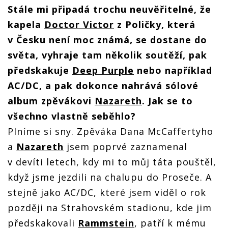
Victor):
Victor):
Victor):
Victor):
Stále mi připadá trochu neuvěřitelné, že
Na
Na
Na
Na
nahrávání
nahrávání
nahrávání
kapela
Doctor Victor
z Poličky, která
nahrávání
s Danem
s Danem
s Danem
s Danem
McCaffertym
McCaffertym
ym
v Česku není moc známá, se dostane do
McCaffertym
McCaffertym
z Nazareth
z Nazareth
h
z Nazareth
z Nazareth
světa, vyhraje tam několik soutěží, pak
nikdy
nikdy
nikdy
nikdy
nezapomenu.
nezapomenu.
nu.
nezapomenu.
předskakuje
Deep Purple
nebo například
nezapomenu.
Přál jsem
Přál jsem
Přál jsem
Přál jsem
si, aby
si, aby
AC/DC, a pak dokonce nahrává sólové
si, aby
si, aby
trvalo
trvalo
trvalo
trvalo
album zpěvákovi
Nazareth
. Jak se to
věčně
věčně
věčně
věčně
všechno vlastně seběhlo?
Plníme si sny. Zpěváka Dana McCaffertyho
a
Nazareth
jsem poprvé zaznamenal
v devíti letech, kdy mi to můj táta pouštěl,
když jsme jezdili na chalupu do Proseče. A
stejně jako AC/DC, které jsem viděl o rok
později na Strahovském stadionu, kde jim
předskakovali
Rammstein
, patří k mému