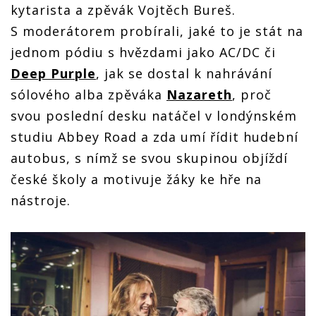
kytarista a zpěvák Vojtěch Bureš.
S moderátorem probírali, jaké to je stát na
jednom pódiu s hvězdami jako AC/DC či
Deep Purple
, jak se dostal k nahrávání
sólového alba zpěváka
Nazareth
, proč
svou poslední desku natáčel v londýnském
studiu Abbey Road a zda umí řídit hudební
autobus, s nímž se svou skupinou objíždí
české školy a motivuje žáky ke hře na
nástroje.