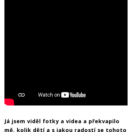
Já jsem viděl fotky a videa a překvapilo
mě, kolik dětí a s jakou radostí se tohoto