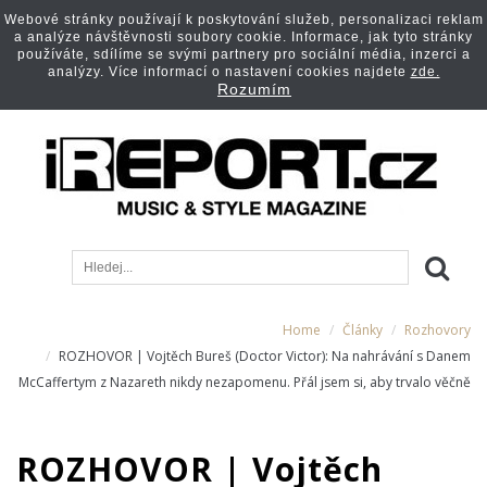
Webové stránky používají k poskytování služeb, personalizaci reklam
a analýze návštěvnosti soubory cookie. Informace, jak tyto stránky
používáte, sdílíme se svými partnery pro sociální média, inzerci a
analýzy. Více informací o nastavení cookies najdete
zde.
Rozumím
Home
Články
Rozhovory
ROZHOVOR | Vojtěch Bureš (Doctor Victor): Na nahrávání s Danem
McCaffertym z Nazareth nikdy nezapomenu. Přál jsem si, aby trvalo věčně
ROZHOVOR | Vojtěch