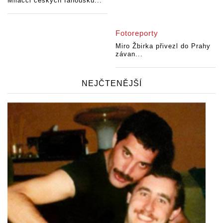
Miláčci českých fanoušků...
Fotoreporty
Miro Žbirka přivezl do Prahy
závan...
NEJČTENĚJŠÍ