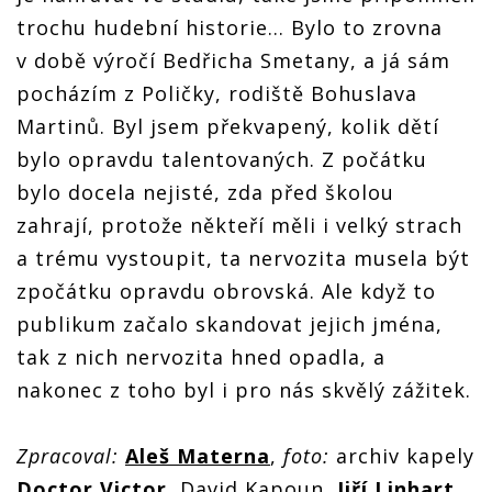
trochu hudební historie... Bylo to zrovna
v době výročí Bedřicha Smetany, a já sám
pocházím z Poličky, rodiště Bohuslava
Martinů. Byl jsem překvapený, kolik dětí
bylo opravdu talentovaných. Z počátku
bylo docela nejisté, zda před školou
zahrají, protože někteří měli i velký strach
a trému vystoupit, ta nervozita musela být
zpočátku opravdu obrovská. Ale když to
publikum začalo skandovat jejich jména,
tak z nich nervozita hned opadla, a
nakonec z toho byl i pro nás skvělý zážitek.
Zpracoval:
Aleš Materna
,
foto:
archiv kapely
Doctor Victor
, David Kapoun,
Jiří Linhart