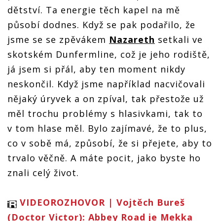
dětství. Ta energie těch kapel na mě
působí dodnes. Když se pak podařilo, že
jsme se se zpěvákem
Nazareth
setkali ve
skotském Dunfermline, což je jeho rodiště,
já jsem si přál, aby ten moment nikdy
neskončil. Když jsme například nacvičovali
nějaký úryvek a on zpíval, tak přestože už
měl trochu problémy s hlasivkami, tak to
v tom hlase měl. Bylo zajímavé, že to plus,
co v sobě má, způsobí, že si přejete, aby to
trvalo věčně. A máte pocit, jako byste ho
znali celý život.
VIDEOROZHOVOR | Vojtěch Bureš
(Doctor Victor): Abbey Road je Mekka