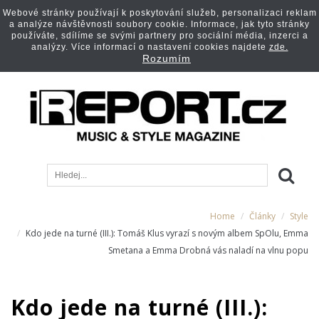
Webové stránky používají k poskytování služeb, personalizaci reklam
a analýze návštěvnosti soubory cookie. Informace, jak tyto stránky
používáte, sdílíme se svými partnery pro sociální média, inzerci a
analýzy. Více informací o nastavení cookies najdete
zde.
Rozumím
Home
Články
Style
Kdo jede na turné (III.): Tomáš Klus vyrazí s novým albem SpOlu, Emma
Smetana a Emma Drobná vás naladí na vlnu popu
Kdo jede na turné (III.):