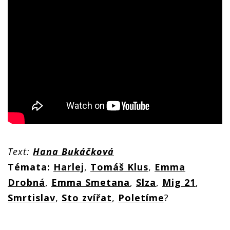
Text:
Hana Bukáčková
Témata:
Harlej
,
Tomáš Klus
,
Emma
Drobná
,
Emma Smetana
,
Slza
,
Mig 21
,
Smrtislav
,
Sto zvířat
,
Poletíme
?