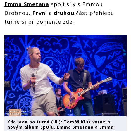
Emma Smetana
spojí síly s Emmou
Drobnou.
První
a
druhou
část přehledu
turné si připomeňte zde.
Kdo jede na turné (III.): Tomáš Klus vyrazí s
novým albem SpOlu, Emma Smetana a Emma