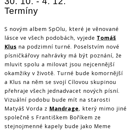
30. 10. - 4. 12.
Termíny
S novým albem SpOlu, které je věnované
lásce ve všech podobách, vyjede
Tomáš
Klus
na podzimní turné. Poselstvím nové
písničkářovy nahrávky má být poznání, že
mluvit spolu a milovat jsou nejcennější
okamžiky v životě. Turné bude komornější
a Klus na něm se svojí Cílovou skupinou
přehraje všech jednadvacet nových písní.
Vizuální podobu bude mít na starosti
Matyáš Vorda z
Mandrage
, který mimo jiné
společně s Františkem Boříkem ze
stejnojmenné kapely bude jako Meme