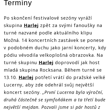
Termíny
Po skončení festivalové sezóny vyráží
skupina
Harlej
zpět za svými fanoušky na
turné nazvané podle aktuálního klipu
Možná. 14 koncertních zastávek se ponese
v podobném duchu jako jarní koncerty, kdy
pódiu vévodila velkoplošná obrazovka. Na
turné skupinu
Harlej
doprovodí jak host
mladá skupina Rocksana. Během turné se
13.10.
Harlej
potřetí vrátí do pražské velké
Lucerny, aby zde odehrál svůj největší
koncert sezóny.
„První Lucerna byla výroční,
druhá částečně se symfoňákem a ta třetí bude
největší mejdan. Pozvali jsme si pár hostů z