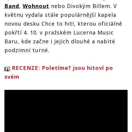
Band
,
Wohnout
nebo Divokým Billem. V
květnu vydala stále populárnější kapela
novou desku Chce to hit!, kterou oficiálně
pokřtí 4. 10. v pražském Lucerna Music
Baru, kde začne i jejich dlouhé a nabité
podzimní turné.
RECENZE: Poletíme? jsou hitoví po
svém