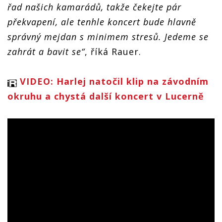
řad našich kamarádů, takže čekejte pár
překvapení, ale tenhle koncert bude hlavně
správný mejdan s minimem stresů. Jedeme se
zahrát a bavit se“
, říká Rauer.
VIDEO: Harlej natočil klip na závodním
okruhu a chystá další koncert v Lucerně