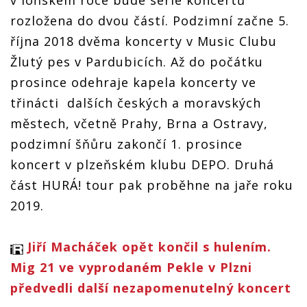
v loňském roce bude série koncertů
rozložena do dvou částí. Podzimní začne 5.
října 2018 dvěma koncerty v Music Clubu
Žlutý pes v Pardubicích. Až do počátku
prosince odehraje kapela koncerty ve
třinácti dalších českých a moravských
městech, včetně Prahy, Brna a Ostravy,
podzimní šňůru zakončí 1. prosince
koncert v plzeňském klubu DEPO. Druhá
část HURÁ! tour pak proběhne na jaře roku
2019.
Jiří Macháček opět končil s hulením.
Mig 21 ve vyprodaném Pekle v Plzni
předvedli další nezapomenutelný koncert