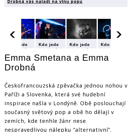
Drobná vás naladí na vlnu popu
Kdo jede
Kdo jede
Kdo jede
Kdo jede
na turné
na turné
na turné
na turné
(III.):
(III.):
(III.):
(III.):
Emma Smetana
a
Emma
Tomáš
Tomáš
Tomáš
Tomáš
Drobná
Klus
Klus
Klus
Klus
vyrazí s
vyrazí s
vyrazí s
vyrazí s
novým
novým
novým
novým
albem
albem
albem
albem
Českofrancouzská zpěvačka jednou nohou v
SpOlu,
SpOlu,
SpOlu,
SpOlu,
Emma
Emma
Emma
Emma
Paříži a Slovenka, která své hudební
Smetana a
Smetana a
Smetana a
Smetana a
inspirace našla v Londýně. Obě poslouchají
Emma
Emma
Emma
Emma
Drobná
Drobná
Drobná
Drobná
současný světový pop a obě ho dělají v
vás naladí
vás naladí
vás naladí
vás naladí
na vlnu
na vlnu
na vlnu
na vlnu
zemích, kde tenhle žánr nese
popu
popu
popu
popu
nespravedlivou nálepku “alternativní”.