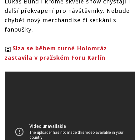
Lukáš Bundil kromě skvělé show chystají i
další překvapení pro návštěvníky. Nebude
chybět nový merchandise či setkání s
fanoušky.
Slza se během turné Holomráz
zastavila v pražském Foru Karlín