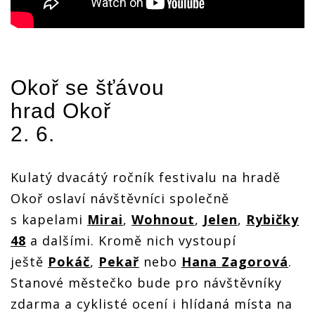
Okoř se šťávou
hrad Okoř
2. 6.
Kulatý dvacátý ročník festivalu na hradě
Okoř oslaví návštěvníci společně
s kapelami
Mirai
,
Wohnout
,
Jelen
,
Rybičky
48
a dalšími. Kromě nich vystoupí
ještě
Pokáč
,
Pekař
nebo
Hana Zagorová
.
Stanové městečko bude pro návštěvníky
zdarma a cyklisté ocení i hlídaná místa na