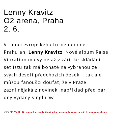
Lenny Kravitz
O2 arena, Praha
2. 6.
V rámci evropského turné nemine
Prahu ani
Lenny Kravitz
. Nové album Raise
Vibration mu vyjde až v září, ke skládání
setlistu tak má bohatě na vybranou ze
svých deseti předchozích desek. I tak ale
můžou fanoušci doufat, že v Praze
zazní nějaká z novinek, například před pár
dny vydaný singl
Low.
TOP 5 netradičních spoluprací Lennyho