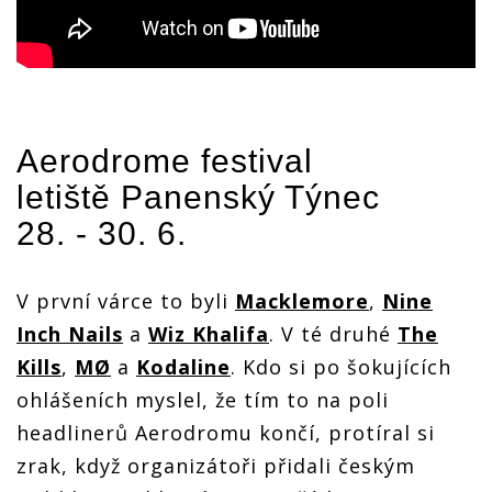
Aerodrome festival
letiště Panenský Týnec
28. - 30. 6.
V první várce to byli
Macklemore
,
Nine
Inch Nails
a
Wiz Khalifa
. V té druhé
The
Kills
,
MØ
a
Kodaline
. Kdo si po šokujících
ohlášeních myslel, že tím to na poli
headlinerů Aerodromu končí, protíral si
zrak, když organizátoři přidali českým