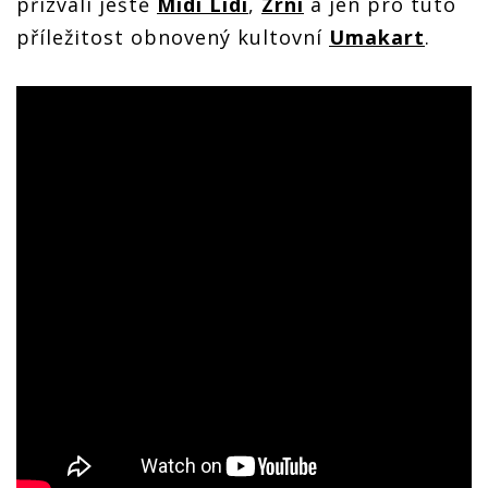
přizvali ještě
Midi Lidi
,
Zrní
a jen pro tuto
příležitost obnovený kultovní
Umakart
.