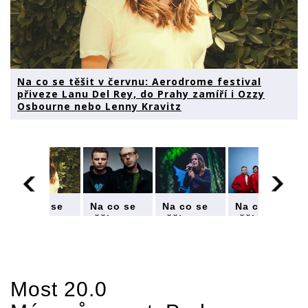
Na co se těšit v červnu: Aerodrome festival
přiveze Lanu Del Rey, do Prahy zamíří i Ozzy
Osbourne nebo Lenny Kravitz
Na co se
Na co se
Na co se
Na co se
těšit v
těšit v
těšit v
těšit v
červnu:
červnu:
červnu:
červnu:
Aerodrome
Aerodrome
Aerodrome
Aerodrome
festival
festival
festival
festival
přiveze
přiveze
přiveze
přiveze
Lanu Del
Lanu Del
Lanu Del
Lanu Del
Most 20.0
Rey, do
Rey, do
Rey, do
Rey, do
Prahy
Prahy
Prahy
Prahy