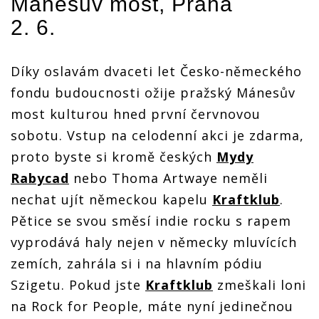
Mánesův most, Praha
zamíří i
zamíří i
zamíří i
zamíří i
2. 6.
Ozzy
Ozzy
Ozzy
Ozzy
Osbourne
Osbourne
Osbourne
Osbourne
nebo
nebo
nebo
nebo
Lenny
Lenny
Lenny
Lenny
Díky oslavám dvaceti let Česko-německého
Kravitz
Kravitz
Kravitz
Kravitz
fondu budoucnosti ožije pražský Mánesův
most kulturou hned první červnovou
sobotu. Vstup na celodenní akci je zdarma,
proto byste si kromě českých
Mydy
Rabycad
nebo Thoma Artwaye neměli
nechat ujít německou kapelu
Kraftklub
.
Pětice se svou směsí indie rocku s rapem
vyprodává haly nejen v německy mluvících
zemích, zahrála si i na hlavním pódiu
Szigetu. Pokud jste
Kraftklub
zmeškali loni
na Rock for People, máte nyní jedinečnou