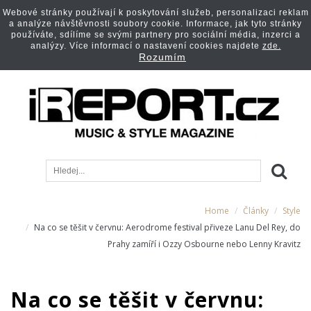
Webové stránky používají k poskytování služeb, personalizaci reklam
a analýze návštěvnosti soubory cookie. Informace, jak tyto stránky
používáte, sdílíme se svými partnery pro sociální média, inzerci a
analýzy. Více informací o nastavení cookies najdete
zde.
Rozumím
Home
Články
Style
Na co se těšit v červnu: Aerodrome festival přiveze Lanu Del Rey, do
Prahy zamíří i Ozzy Osbourne nebo Lenny Kravitz
Na co se těšit v červnu: