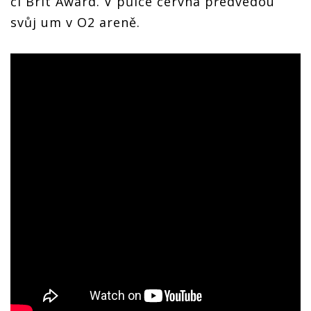
či Brit Award. V půlce června předvedou
svůj um v O2 areně.