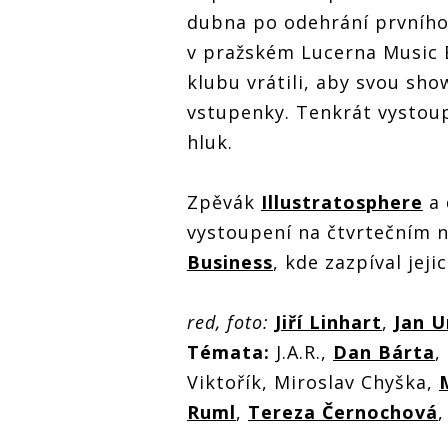
dubna po odehrání prvního
v pražském Lucerna Music B
klubu vrátili, aby svou show
vstupenky. Tenkrát vystoup
hluk.
Zpěvák
Illustratosphere
a 
vystoupení na čtvrtečním
Business
, kde zazpíval jeji
red, foto:
Jiří Linhart
,
Jan 
Témata:
J.A.R.,
Dan Bárta
,
Viktořík, Miroslav Chyška,
Ruml
,
Tereza Černochová