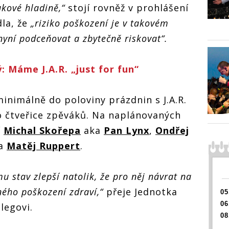
ukové hladině,“
stojí rovněž v prohlášení
la, že
„riziko poškození je v takovém
nyní podceňovat a zbytečně riskovat“.
 Máme J.A.R. „just for fun“
inimálně do poloviny prázdnin s J.A.R.
o čtveřice zpěváků. Na naplánovaných
í
Michal Skořepa
aka
Pan Lynx
,
Ondřej
a
Matěj Ruppert
.
u stav zlepší natolik, že pro něj návrat na
ého poškození zdraví,“
přeje Jednotka
05
06
legovi.
08