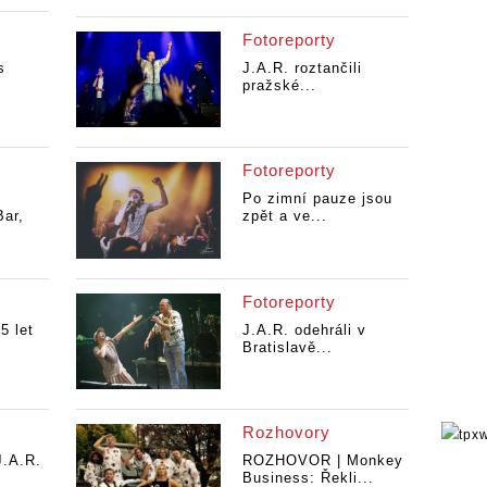
Fotoreporty
s
J.A.R. roztančili
pražské...
Fotoreporty
Po zimní pauze jsou
Bar,
zpět a ve...
Fotoreporty
5 let
J.A.R. odehráli v
Bratislavě...
Rozhovory
J.A.R.
ROZHOVOR | Monkey
Business: Řekli...