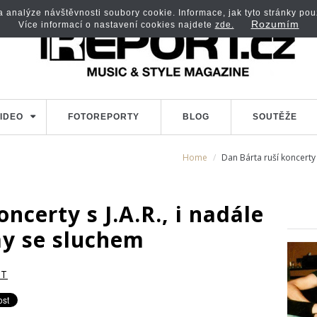
analýze návštěvnosti soubory cookie. Informace, jak tyto stránky použí
Rozumím
Více informací o nastavení cookies najdete
zde.
IDEO
FOTOREPORTY
BLOG
SOUTĚŽE
Home
Dan Bárta ruší koncerty 
ncerty s J.A.R., i nadále
my se sluchem
RT