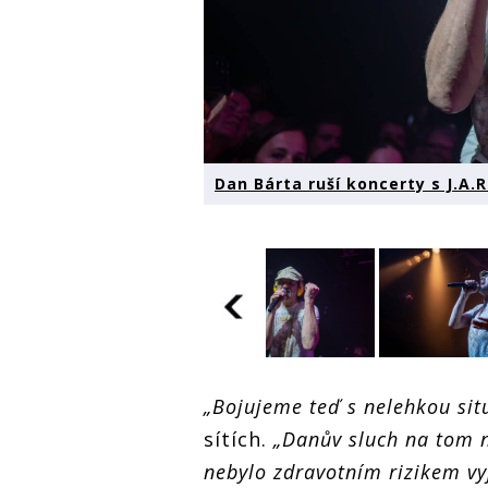
Dan Bárta ruší koncerty s J.A.
Dan Bárta ruší
Dan Bárta ruší
Dan Bárta r
„Bojujeme teď s nelehkou situ
koncerty s
koncerty s
koncerty s
J.A.R., i nadále
J.A.R., i nadále
J.A.R., i na
sítích.
„Danův sluch na tom n
ho trápí
ho trápí
ho trápí
problémy se
problémy se
problémy s
nebylo zdravotním rizikem vy
sluchem
sluchem
sluchem