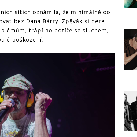
álních sítích oznámila, že minimálně do
ovat bez Dana Bárty. Zpěvák si bere
oblémům, trápí ho potíže se sluchem,
valé poškození.