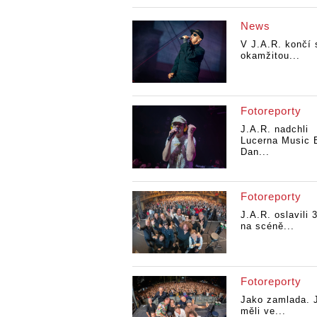
News
V J.A.R. končí 
okamžitou...
Fotoreporty
J.A.R. nadchli
Lucerna Music 
Dan...
Fotoreporty
J.A.R. oslavili 3
na scéně...
Fotoreporty
Jako zamlada. 
měli ve...