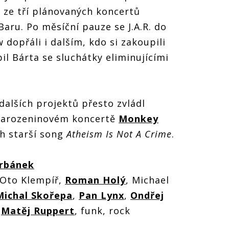
 ze tří plánovaných koncertů
aru. Po měsíční pauze se J.A.R. do
 dopřáli i dalším, kdo si zakoupili
il Bárta se sluchátky eliminujícími
dalších projektů přesto zvládl
 narozeninovém koncertě
Monkey
ch starší song
Atheism Is Not A Crime
.
Urbánek
 Oto Klempíř,
Roman Holý
, Michael
Michal Skořepa
,
Pan Lynx
,
Ondřej
,
Matěj Ruppert
, funk, rock