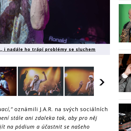
R., i nadále ho trápí problémy se sluchem
Dan Bár
uší
Dan Bárta ruší
Dan Bárta ruší
ací,“
oznámili J.A.R. na svých sociálních
koncer
koncerty s
koncerty s
J.A.R.,
dále
J.A.R., i nadále
J.A.R., i nadále
ení stále ani zdaleka tak, aby pro něj
ho tráp
ho trápí
ho trápí
problé
e
problémy se
problémy se
jít na pódium a účastnit se našeho
sluche
sluchem
sluchem