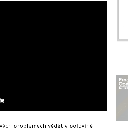
ových problémech vědět v polovině