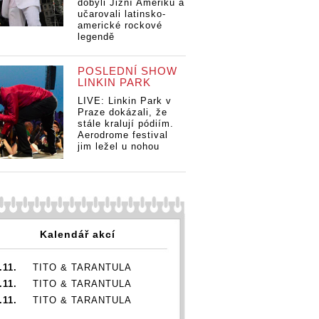
dobyli Jižní Ameriku a
učarovali latinsko-
americké rockové
legendě
POSLEDNÍ SHOW
LINKIN PARK
LIVE: Linkin Park v
Praze dokázali, že
stále kralují pódiím.
Aerodrome festival
jim ležel u nohou
Kalendář akcí
.11.
TITO & TARANTULA
.11.
TITO & TARANTULA
.11.
TITO & TARANTULA