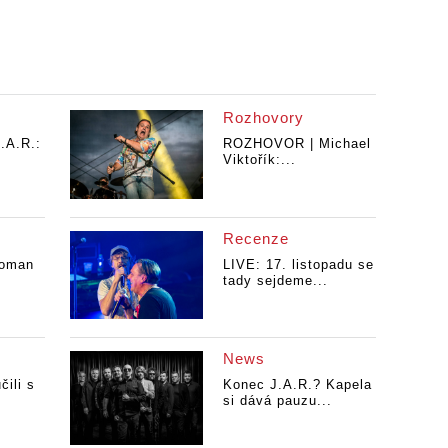
Rozhovory
.A.R.:
ROZHOVOR | Michael
Viktořík:...
Recenze
oman
LIVE: 17. listopadu se
tady sejdeme...
News
čili s
Konec J.A.R.? Kapela
si dává pauzu...