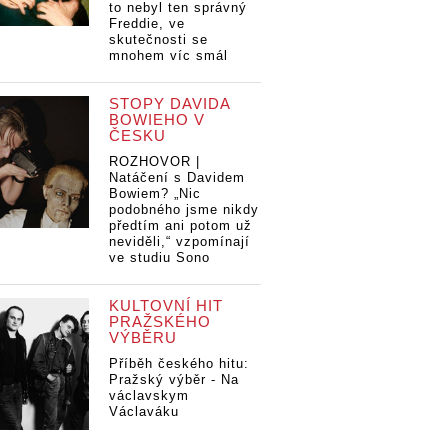
to nebyl ten správný
Freddie, ve
skutečnosti se
mnohem víc smál
STOPY DAVIDA
BOWIEHO V
ČESKU
ROZHOVOR |
Natáčení s Davidem
Bowiem? „Nic
podobného jsme nikdy
předtím ani potom už
neviděli,“ vzpomínají
ve studiu Sono
KULTOVNÍ HIT
PRAŽSKÉHO
VÝBĚRU
Příběh českého hitu:
Pražský výběr - Na
václavskym
Václaváku