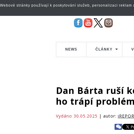
Webové stránky používají k poskytování služeb, personalizaci reklam a 
NEWS
ČLÁNKY
V
Dan Bárta ruší ko
ho trápí problé
Vydáno 30.05.2025
| autor:
iREPO