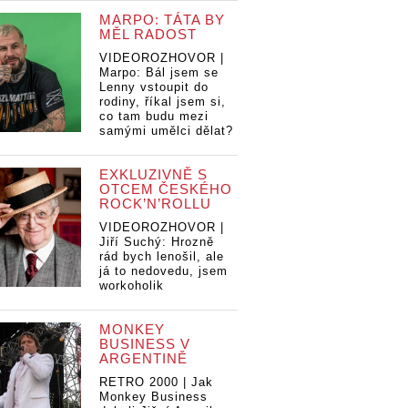
MARPO: TÁTA BY
MĚL RADOST
VIDEOROZHOVOR |
Marpo: Bál jsem se
Lenny vstoupit do
rodiny, říkal jsem si,
co tam budu mezi
samými umělci dělat?
EXKLUZIVNĚ S
OTCEM ČESKÉHO
ROCK’N’ROLLU
VIDEOROZHOVOR |
Jiří Suchý: Hrozně
rád bych lenošil, ale
já to nedovedu, jsem
workoholik
ta ruší
Dan Bárta ruší
Dan Bárta ruší
Da
MONKEY
ty s
koncerty s
koncerty s
ko
BUSINESS V
 i nadále
J.A.R., i nadále
J.A.R., i nadále
J.
ARGENTINĚ
í
ho trápí
ho trápí
ho
RETRO 2000 | Jak
my se
problémy se
problémy se
pr
Monkey Business
m
sluchem
sluchem
sl