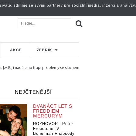
váte, sdílíme se svými partnery pro sociální média, inzerci a analýzy.
AKCE
ŽEBŘÍK
s J.A.R., i nadále ho trápí problémy se sluchem
NEJČTENĚJŠÍ
DVANÁCT LET S
FREDDIEM
MERCURYM
ROZHOVOR | Peter
Freestone: V
Bohemian Rhapsody