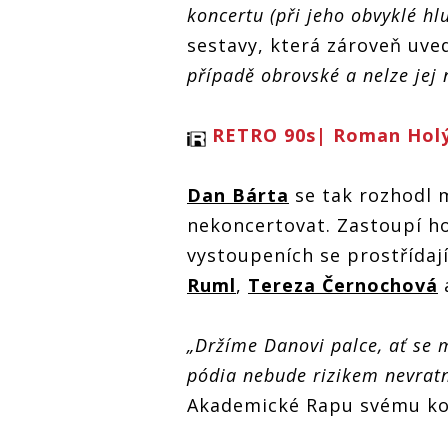
koncertu (při jeho obvyklé hl
sestavy, která zároveň uved
případě obrovské a nelze jej 
RETRO 90s| Roman Holý:
Dan Bárta
se tak rozhodl m
nekoncertovat. Zastoupí h
vystoupeních se prostřídaj
Ruml
,
Tereza Černochová
„Držíme Danovi palce, ať se m
pódia nebude rizikem nevratn
Akademické Rapu svému ko