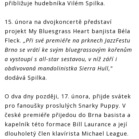
přibližuje hudebníka Vilém Spilka.
15. února na dvojkoncertě představí
projekt My Bluesgrass Heart banjista Béla
Fleck.
„Při své premiéře na prknech JazzFestu
Brno se vrátí ke svým bluegrassovým kořenům
a vystoupí s all-star sestavou, v níž září i
obdivovaná mandolinistka Sierra Hull,"
dodává Spilka.
O dva dny později, 17. února, přijde svátek
pro fanoušky proslulých Snarky Puppy. V
české premiéře přijedou do Brna basista a
kapelník této formace Bill Laurance a její
dlouholetý člen klavírista Michael League.