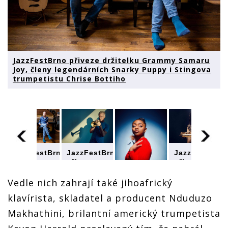
JazzFestBrno přiveze držitelku Grammy Samaru
Joy, členy legendárních Snarky Puppy i Stingova
trumpetistu Chrise Bottiho
JazzFestBrno
rno
JazzFestBrno
JazzFestBrno
přiveze
přiveze
přiveze
držitelku
držitelku
držitelku
Grammy
Grammy
Grammy
Vedle nich zahrají také jihoafrický
Samaru
Samaru
Samaru
klavírista, skladatel a producent Nduduzo
JazzFestBrno
Joy, členy
Joy, členy
Joy, členy
přiveze
legendárních
ích
legendárních
legendárních
Makhathini, brilantní americký trumpetista
držitelku
Snarky
Snarky
Snarky
Grammy
Puppy i
Puppy i
Puppy i