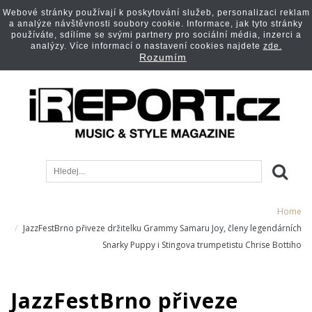
Webové stránky používají k poskytování služeb, personalizaci reklam
a analýze návštěvnosti soubory cookie. Informace, jak tyto stránky
používáte, sdílíme se svými partnery pro sociální média, inzerci a
analýzy. Více informací o nastavení cookies najdete
zde.
Rozumím
Home
JazzFestBrno přiveze držitelku Grammy Samaru Joy, členy legendárních
Snarky Puppy i Stingova trumpetistu Chrise Bottiho
JazzFestBrno přiveze