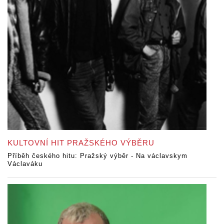
KULTOVNÍ HIT PRAŽSKÉHO VÝBĚRU
Příběh českého hitu: Pražský výběr - Na václavskym
Václaváku