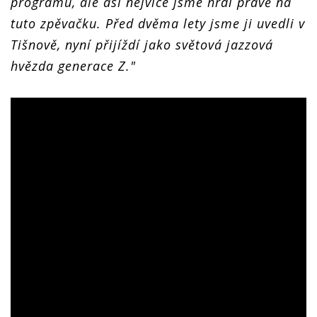
programu, ale asi nejvíce jsme hrdí právě na
tuto zpěvačku. Před dvěma lety jsme ji uvedli v
Tišnově, nyní přijíždí jako světová jazzová
hvězda generace Z."