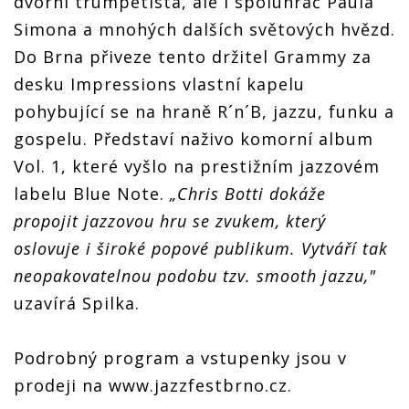
dvorní trumpetista, ale i spoluhráč Paula
Simona a mnohých dalších světových hvězd.
Do Brna přiveze tento držitel Grammy za
desku Impressions vlastní kapelu
pohybující se na hraně R´n´B, jazzu, funku a
gospelu. Představí naživo komorní album
Vol. 1, které vyšlo na prestižním jazzovém
labelu Blue Note.
„Chris Botti dokáže
propojit jazzovou hru se zvukem, který
oslovuje i široké popové publikum. Vytváří tak
neopakovatelnou podobu tzv. smooth jazzu,"
uzavírá Spilka.
Podrobný program a vstupenky jsou v
prodeji na www.jazzfestbrno.cz.