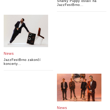
Snarky Puppy oslaví na
JazzFestBrno...
News
JazzFestBrno zakončí
koncerty...
News