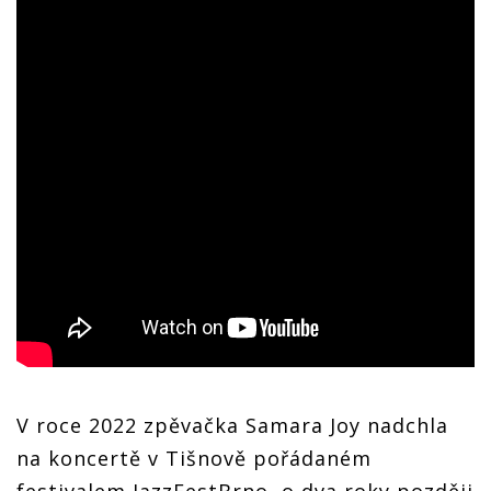
V roce 2022 zpěvačka Samara Joy nadchla
na koncertě v Tišnově pořádaném
festivalem JazzFestBrno, o dva roky později