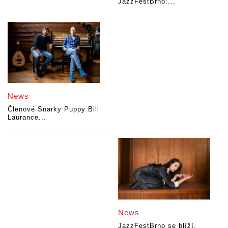
JazzFestBrno:...
News
Členové Snarky Puppy Bill
Laurance...
News
JazzFestBrno se blíží.