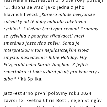
13. dubna se vrací jako jedna z jeho
hlavních hvězd.
„Kariéra mladé newyorské
zpěvačky od té doby nabrala raketovou
rychlost. S dvěma čerstvými cenami Grammy
se vyšvihla v pouhých třiadvaceti mezi
smetánku jazzového zpěvu. Sama je
interpretkou v tom nejklasičtějším slova
smyslu, následovnicí Billie Holiday, Elly
Fitzgerald nebo Sarah Vaughan. Z jejich
repertoáru si také vybírá písně pro koncerty i
alba,"
říká Spilka.
JazzFestBrno první poloviny roku 2024
završí 12. května Chris Botti, nejen Stingův