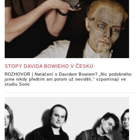
STOPY DAVIDA BOWIEHO V ČESKU
ROZHOVOR | Natáčení s Davidem Bowiem? „Nic podobného
jsme nikdy předtím ani potom už neviděli,“ vzpomínají ve
studiu Sono