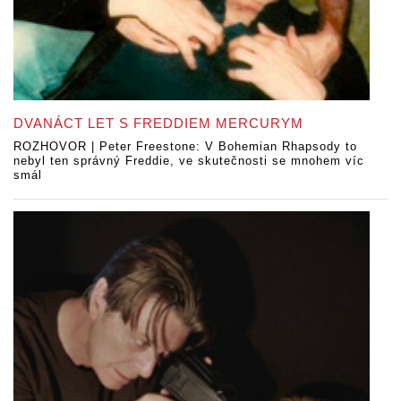
DVANÁCT LET S FREDDIEM MERCURYM
ROZHOVOR | Peter Freestone: V Bohemian Rhapsody to
nebyl ten správný Freddie, ve skutečnosti se mnohem víc
smál