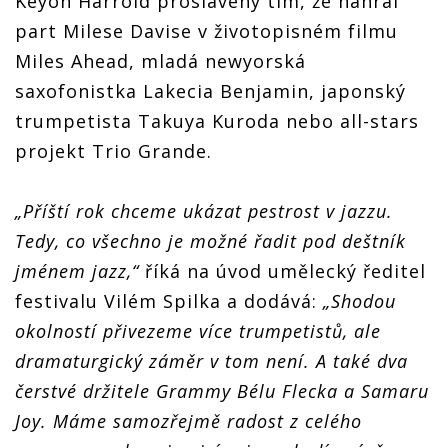
Keyon Harrold proslavený tím, že nahrál
Samaru
Stingova
Stingova
Stingova
part Milese Davise v životopisném filmu
Joy, členy
trumpetistu
tu
trumpetistu
trumpetistu
legendárních
Chrise
Chrise
Chrise
Miles Ahead, mladá newyorská
Snarky
Bottiho
Bottiho
Bottiho
Puppy i
saxofonistka Lakecia Benjamin, japonský
Stingova
trumpetista Takuya Kuroda nebo all-stars
trumpetistu
Chrise
projekt Trio Grande.
Bottiho
„Příští rok chceme ukázat pestrost v jazzu.
Tedy, co všechno je možné řadit pod deštník
jménem jazz,“
říká na úvod umělecký ředitel
festivalu Vilém Spilka a dodává:
„Shodou
okolností přivezeme více trumpetistů, ale
dramaturgický záměr v tom není. A také dva
čerstvé držitele Grammy Bélu Flecka a Samaru
Joy. Máme samozřejmě radost z celého