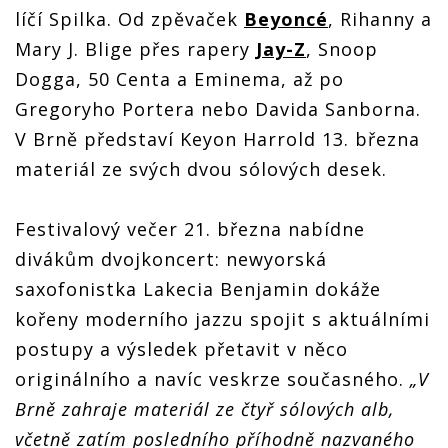
líčí Spilka. Od zpěvaček
Beyoncé
, Rihanny a
Mary J. Blige přes rapery
Jay-Z
, Snoop
Dogga, 50 Centa a Eminema, až po
Gregoryho Portera nebo Davida Sanborna.
V Brně představí Keyon Harrold 13. března
materiál ze svých dvou sólových desek.
Festivalový večer 21. března nabídne
divákům dvojkoncert: newyorská
saxofonistka Lakecia Benjamin dokáže
kořeny moderního jazzu spojit s aktuálními
postupy a výsledek přetavit v něco
originálního a navíc veskrze současného.
„V
Brně zahraje materiál ze čtyř sólových alb,
včetně zatím posledního příhodně nazvaného