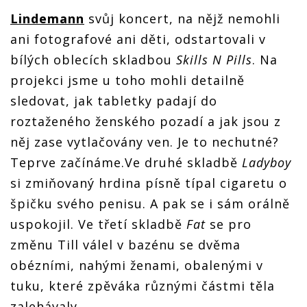
Lindemann
svůj koncert, na nějž nemohli
ani fotografové ani děti, odstartovali v
bílých oblecích skladbou
Skills N Pills
. Na
projekci jsme u toho mohli detailně
sledovat, jak tabletky padají do
roztaženého ženského pozadí a jak jsou z
něj zase vytlačovány ven. Je to nechutné?
Teprve začínáme.Ve druhé skladbě
Ladyboy
si zmiňovaný hrdina písně típal cigaretu o
špičku svého penisu. A pak se i sám orálně
uspokojil. Ve třetí skladbě
Fat
se pro
změnu Till válel v bazénu se dvěma
obézními, nahými ženami, obalenými v
tuku, které zpěváka různými částmi těla
zalehávaly.