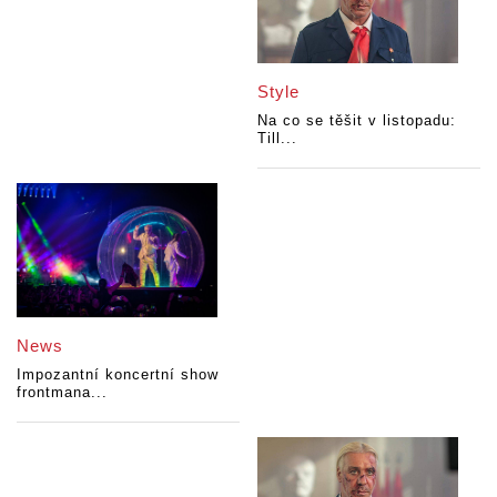
Style
Na co se těšit v listopadu:
Till...
News
Impozantní koncertní show
frontmana...