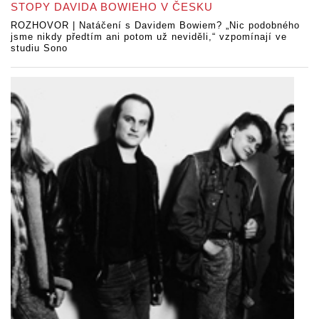
STOPY DAVIDA BOWIEHO V ČESKU
ROZHOVOR | Natáčení s Davidem Bowiem? „Nic podobného
jsme nikdy předtím ani potom už neviděli,“ vzpomínají ve
studiu Sono