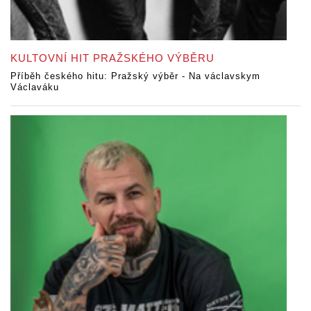
KULTOVNÍ HIT PRAŽSKÉHO VÝBĚRU
Příběh českého hitu: Pražský výběr - Na václavskym
Václaváku