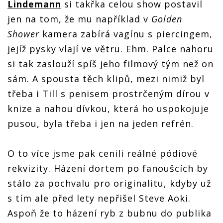
Lindemann
si takřka celou show postavil
jen na tom, že mu například v
Golden
Shower
kamera zabírá vagínu s piercingem,
jejíž pysky vlají ve větru. Ehm. Palce nahoru
si tak zaslouží spíš jeho filmový tým než on
sám. A spousta těch klipů, mezi nimiž byl
třeba i Till s penisem prostrčeným dírou v
knize a nahou dívkou, která ho uspokojuje
pusou, byla třeba i jen na jeden refrén.
O to více jsme pak cenili reálné pódiové
rekvizity. Házení dortem po fanoušcích by
stálo za pochvalu pro originalitu, kdyby už
s tím ale před lety nepřišel Steve Aoki.
Aspoň že to házení ryb z bubnu do publika