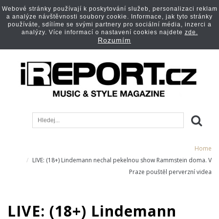
Webové stránky používají k poskytování služeb, personalizaci reklam
a analýze návštěvnosti soubory cookie. Informace, jak tyto stránky
používáte, sdílíme se svými partnery pro sociální média, inzerci a
analýzy. Více informací o nastavení cookies najdete
zde.
Rozumím
Home
LIVE: (18+) Lindemann nechal pekelnou show Rammstein doma. V
Praze pouštěl perverzní videa
LIVE: (18+) Lindemann