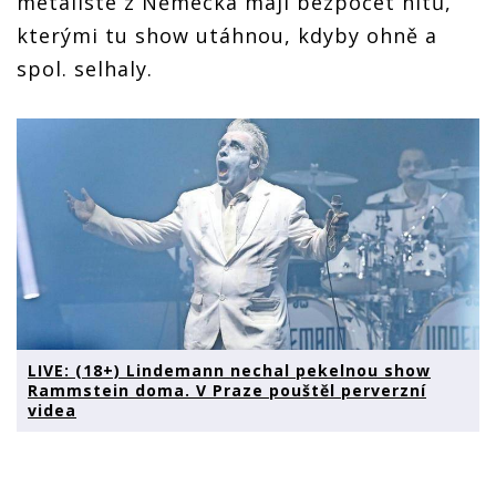
metalisté z Německa mají bezpočet hitů,
kterými tu show utáhnou, kdyby ohně a
spol. selhaly.
LIVE: (18+) Lindemann nechal pekelnou show
Rammstein doma. V Praze pouštěl perverzní
videa