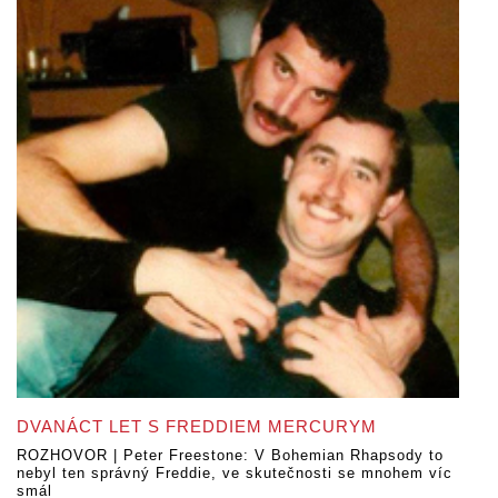
DVANÁCT LET S FREDDIEM MERCURYM
ROZHOVOR | Peter Freestone: V Bohemian Rhapsody to
nebyl ten správný Freddie, ve skutečnosti se mnohem víc
smál