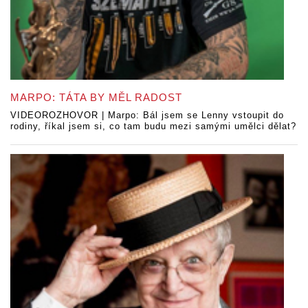
MARPO: TÁTA BY MĚL RADOST
VIDEOROZHOVOR | Marpo: Bál jsem se Lenny vstoupit do
rodiny, říkal jsem si, co tam budu mezi samými umělci dělat?