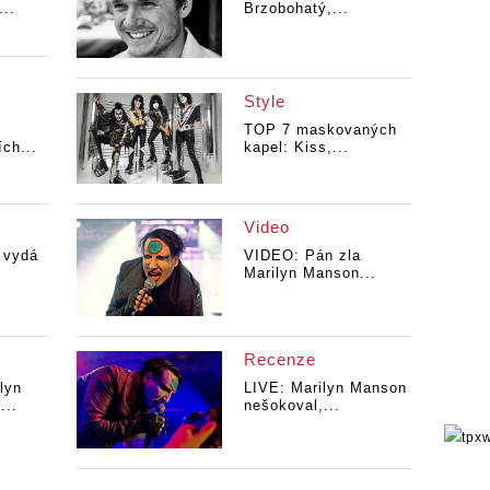
...
Brzobohatý,...
Style
TOP 7 maskovaných
ch...
kapel: Kiss,...
Video
 vydá
VIDEO: Pán zla
Marilyn Manson...
Recenze
lyn
LIVE: Marilyn Manson
...
nešokoval,...