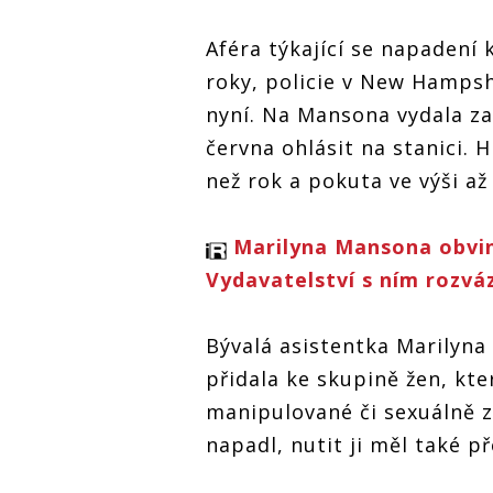
Aféra týkající se napaden
Maril
Marilyn Manson čelí
další
roky, policie v New Hampshi
dalšímu obvinění ze
Marilyn Manson čelí
znásil
znásilnění, kvůli
dalšímu obvinění ze
nyní. Na Mansona vydala z
napad
napadení je na něj
znásilnění, kvůli
vydan
vydaný zatykač
června ohlásit na stanici.
napadení je na něj
vydaný zatykač
než rok a pokuta ve výši až 
Marilyna Mansona obvini
Vydavatelství s ním rozvá
Bývalá asistentka Marilyna
přidala ke skupině žen, kt
manipulované či sexuálně z
napadl, nutit ji měl také p