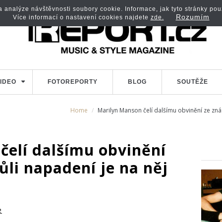
analýze návštěvnosti soubory cookie. Informace, jak tyto stránky použí
Rozumím
Více informací o nastavení cookies najdete
zde.
IDEO
FOTOREPORTY
BLOG
SOUTĚŽE
Home
Marilyn Manson čelí dalšímu obvinění ze znás
čelí dalšímu obvinění
vůli napadení je na něj
e