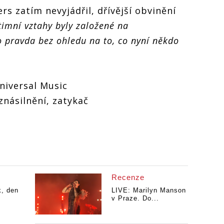
s zatím nevyjádřil, dřívější obvinění
imní vztahy byly založené na
 pravda bez ohledu na to, co nyní někdo
niversal Music
 znásilnění, zatykač
Recenze
k, den
LIVE: Marilyn Manson
v Praze. Do...