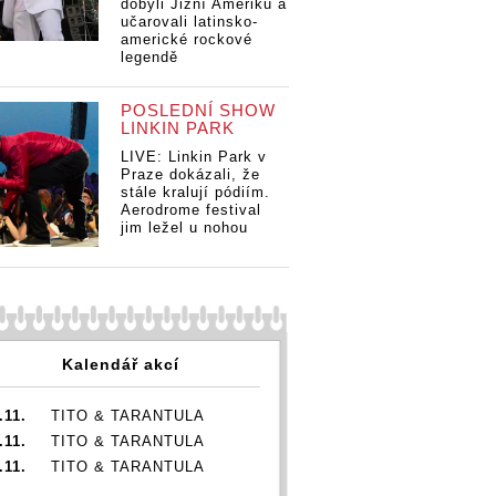
dobyli Jižní Ameriku a
učarovali latinsko-
americké rockové
Marilyn Manson čelí
legendě
nson čelí
dalšímu obvinění ze
vinění ze
Marilyn Manson 
znásilnění, kvůli
 kvůli
dalšímu obviněn
POSLEDNÍ SHOW
napadení je na něj
e na něj
LINKIN PARK
znásilnění, kvůl
vydaný zatykač
ykač
napadení je na 
LIVE: Linkin Park v
vydaný zatykač
Praze dokázali, že
stále kralují pódiím.
Aerodrome festival
jim ležel u nohou
Kalendář akcí
.11.
TITO & TARANTULA
.11.
TITO & TARANTULA
.11.
TITO & TARANTULA