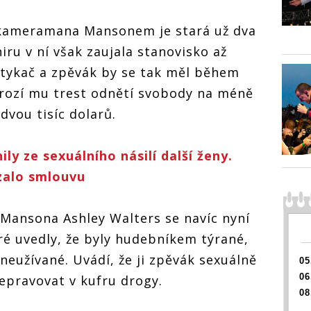
í kameramana Mansonem je stará už dva
yn Manson čelí
Marilyn Ma
mu obvinění ze
ru v ní však zaujala stanovisko až
dalšímu ob
Marilyn Manson čelí
nění, kvůli
znásilnění,
dalšímu obvinění ze
atykač a zpěvák by se tak měl během
ení je na něj
napadení j
znásilnění, kvůli
ý zatykač
vydaný zat
 Hrozí mu trest odnětí svobody na méně
napadení je na něj
vydaný zatykač
dvou tisíc dolarů.
ly ze sexuálního násilí další ženy.
zalo smlouvu
 Mansona Ashley Walters se navíc nyní
eré uvedly, že byly hudebníkem týrané,
neužívané. Uvádí, že ji zpěvák sexuálně
05
06
řepravovat v kufru drogy.
08