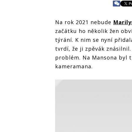
Na rok 2021 nebude
Maril
začátku ho několik žen obvi
týrání. K nim se nyní přida
tvrdí, že ji zpěvák znásilnil
problém. Na Mansona byl t
kameramana.