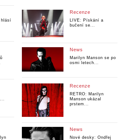
Recenze
hlásí
LIVE: Pískání a
bučení se...
News
pů
Marilyn Manson se po
.
osmi letech...
Recenze
RETRO: Marilyn
...
Manson ukázal
prstem...
News
lyn
Nové desky: Ondřej