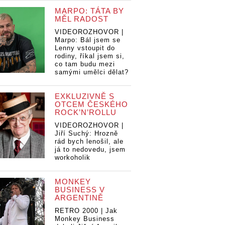
MARPO: TÁTA BY
MĚL RADOST
VIDEOROZHOVOR |
Marpo: Bál jsem se
Lenny vstoupit do
rodiny, říkal jsem si,
co tam budu mezi
samými umělci dělat?
EXKLUZIVNĚ S
OTCEM ČESKÉHO
ROCK’N’ROLLU
VIDEOROZHOVOR |
Jiří Suchý: Hrozně
rád bych lenošil, ale
já to nedovedu, jsem
workoholik
MONKEY
BUSINESS V
ARGENTINĚ
RETRO 2000 | Jak
Monkey Business