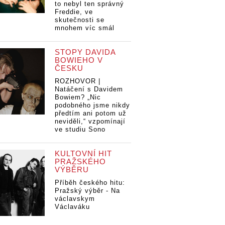
to nebyl ten správný
Freddie, ve
skutečnosti se
mnohem víc smál
STOPY DAVIDA
BOWIEHO V
ČESKU
ROZHOVOR |
Natáčení s Davidem
Bowiem? „Nic
podobného jsme nikdy
předtím ani potom už
neviděli,“ vzpomínají
ve studiu Sono
KULTOVNÍ HIT
PRAŽSKÉHO
VÝBĚRU
Příběh českého hitu:
Pražský výběr - Na
václavskym
Václaváku