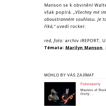
Manson se k obvinění Walter
však popírá.
„Všechny mé int
oboustranném souhlasu. Je to
říká,“
uvedl rocker.
red, foto:
archiv iREPORT, U
Témata:
Marilyn Manson
,
MOHLO BY VÁS ZAJÍMAT
Fotoreporty
Masters of Roc
čtvrtý....