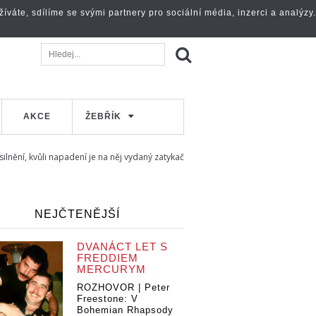
váte, sdílíme se svými partnery pro sociální média, inzerci a analýzy.
AKCE
ŽEBŘÍK
ilnění, kvůli napadení je na něj vydaný zatykač
NEJČTENĚJŠÍ
DVANÁCT LET S
FREDDIEM
MERCURYM
ROZHOVOR | Peter
Freestone: V
Bohemian Rhapsody