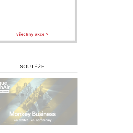
všechny akce >
SOUTĚŽE