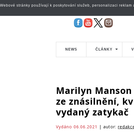
Webové stránky používají k poskytování služeb, personalizaci reklam a 
NEWS
ČLÁNKY
V
Marilyn Manson 
ze znásilnění, k
vydaný zatykač
Vydáno 06.06.2021
| autor:
redakc