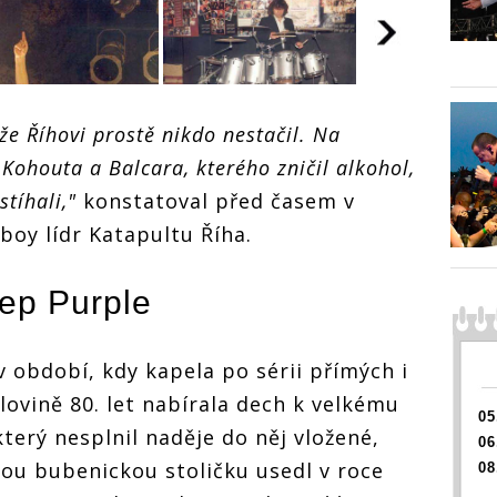
že Říhovi prostě nikdo nestačil. Na
Milan Balcar -
Kohouta a Balcara, kterého zničil alkohol,
Bubeníka známého
řízným způsobem hry
stíhali,"
konstatoval před časem v
do Katapultu
boy lídr Katapultu Říha.
doporučil Ondřej
Hejma
ep Purple
Balcar -
Milan Balca
íka známého
Bubeníka 
m způsobem hry
řízným způ
v období, kdy kapela po sérii přímých i
tapultu
do Katapul
učil Ondřej
doporučil 
lovině 80. let nabírala dech k velkému
Hejma
05
terý nesplnil naděje do něj vložené,
06
ou bubenickou stoličku usedl v roce
08