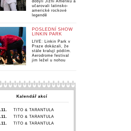
dobyli Jižní Ameriku a
učarovali latinsko-
americké rockové
legendě
POSLEDNÍ SHOW
LINKIN PARK
LIVE: Linkin Park v
Praze dokázali, že
stále kralují pódiím.
Aerodrome festival
jim ležel u nohou
r -
známého
sobem hry
Kalendář akcí
tu
Ondřej
.11.
TITO & TARANTULA
.11.
TITO & TARANTULA
.11.
TITO & TARANTULA