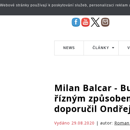
Webové stránky používají k poskytování služeb, personalizaci reklam a 
NEWS
ČLÁNKY
V
Milan Balcar - 
řízným způsobem
doporučil Ondře
Vydáno 29.08.2020
| autor:
Roman 