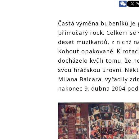
Častá výměna bubeníků je
přímočarý rock. Celkem se v
deset muzikantů, z nichž n
Kohout opakovaně. K rotac
docházelo kvůli tomu, že n
svou hráčskou úrovní. Někte
Milana Balcara, vyřadily zd
nakonec 9. dubna 2004 podl