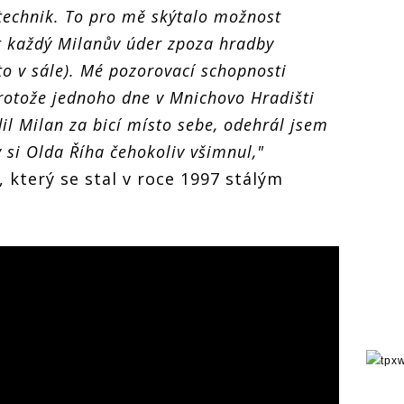
 technik. To pro mě skýtalo možnost
t každý Milanův úder zpoza hradby
to v sále). Mé pozorovací schopnosti
protože jednoho dne v Mnichovo Hradišti
l Milan za bicí místo sebe, odehrál jsem
 si Olda Říha čehokoliv všimnul,"
 který se stal v roce 1997 stálým