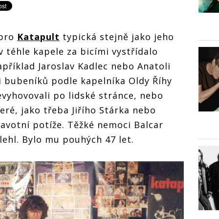
 pro
Katapult
typická stejně jako jeho
 téhle kapele za bicími vystřídalo
apříklad Jaroslav Kadlec nebo Anatoli
i bubeníků podle kapelníka Oldy Říhy
evyhovovali po lidské stránce, nebo
ré, jako třeba Jiřího Stárka nebo
ravotní potíže. Těžké nemoci Balcar
ehl. Bylo mu pouhých 47 let.