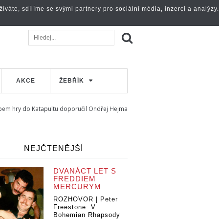
váte, sdílíme se svými partnery pro sociální média, inzerci a analýzy.
AKCE
ŽEBŘÍK
bem hry do Katapultu doporučil Ondřej Hejma
NEJČTENĚJŠÍ
DVANÁCT LET S
FREDDIEM
MERCURYM
ROZHOVOR | Peter
Freestone: V
Bohemian Rhapsody