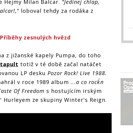
e Hejmy Milan Balcar.
"Jedinej chlap,
alcar!,"
loboval tehdy za rodáka z
: Příběhy zesnulých hvězd
ma z jižanské kapely Pumpa, do toho
tapult
totiž v té době začal natáčet
vovanou LP desku
Pozor Rock! Live 1988.
nahrál v roce 1989 album
...a co rock´n
Taste Of Freedom
s hostujícím irským
 Hurleyem ze skupiny Winter's Reign.