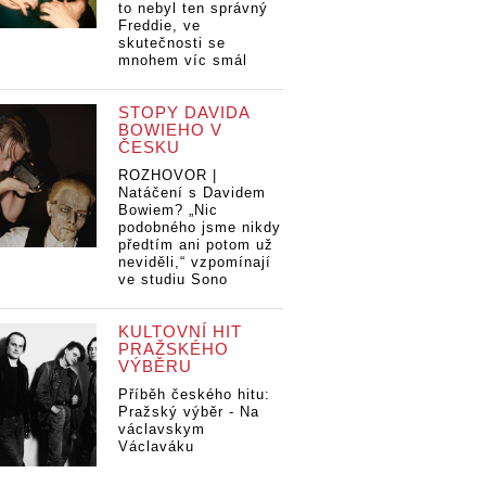
to nebyl ten správný
Freddie, ve
skutečnosti se
mnohem víc smál
STOPY DAVIDA
BOWIEHO V
ČESKU
ROZHOVOR |
Natáčení s Davidem
Bowiem? „Nic
podobného jsme nikdy
předtím ani potom už
neviděli,“ vzpomínají
ve studiu Sono
KULTOVNÍ HIT
PRAŽSKÉHO
VÝBĚRU
Příběh českého hitu:
Pražský výběr - Na
václavskym
Václaváku