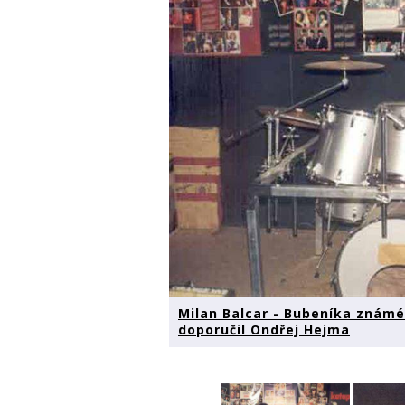
Milan Balcar - Bubeníka znám
doporučil Ondřej Hejma