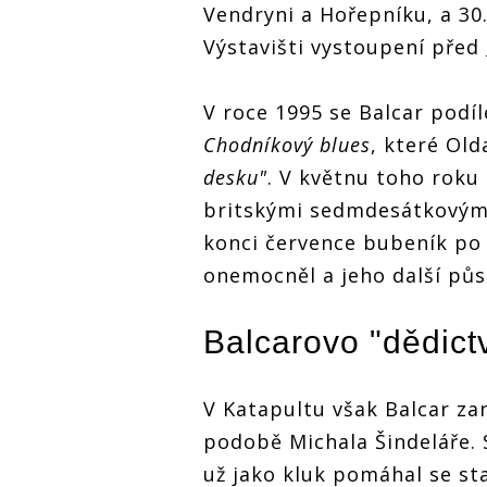
Vendryni a Hořepníku, a 30.
Výstavišti vystoupení před
V roce 1995 se Balcar podíl
Chodníkový blues
, které Old
desku"
. V květnu toho roku
britskými sedmdesátkovým
konci července bubeník po 
onemocněl a jeho další pů
Balcarovo "dědictv
V Katapultu však Balcar za
podobě Michala Šindeláře. 
už jako kluk pomáhal se s