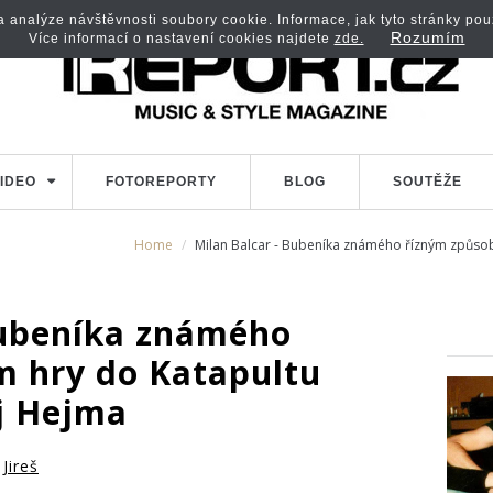
analýze návštěvnosti soubory cookie. Informace, jak tyto stránky použí
Rozumím
Více informací o nastavení cookies najdete
zde.
IDEO
FOTOREPORTY
BLOG
SOUTĚŽE
Home
Milan Balcar - Bubeníka známého řízným způso
Bubeníka známého
 hry do Katapultu
j Hejma
Jireš