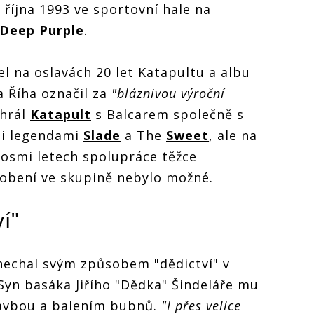
 října 1993 ve sportovní hale na
Deep Purple
.
el na oslavách 20 let Katapultu a albu
a Říha označil za
"bláznivou výroční
 hrál
Katapult
s Balcarem společně s
i legendami
Slade
a The
Sweet
, ale na
osmi letech spolupráce těžce
sobení ve skupině nebylo možné.
í"
nechal svým způsobem "dědictví" v
Syn basáka Jiřího "Dědka" Šindeláře mu
tavbou a balením bubnů.
"I přes velice