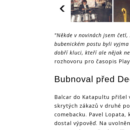
"Někde v novinách jsem četl, 
Milan Balcar -
bubenickém postu byli vyjma 
Bubeníka známého
řízným způsobem hry
dobří kluci, kteří ale nějak ne
do Katapultu
rozhovoru pro časopis Play
doporučil Ondřej
Hejma
Bubnoval před
De
Milan Balcar -
Milan 
Bubeníka známého
Buben
řízným způsobem hry
řízný
Balcar do Katapultu přišel 
do Katapultu
do Ka
doporučil Ondřej
dopor
skrytých zákazů v druhé po
Hejma
Hejma
comebacku. Pavel Lopata, k
dostal výpověď. Na uvolněn