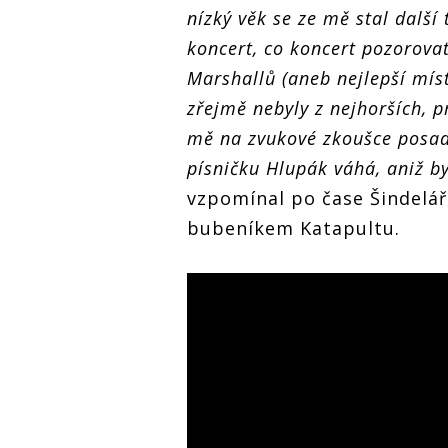
nízký věk se ze mě stal další
koncert, co koncert pozorova
Marshallů (aneb nejlepší mís
zřejmě nebyly z nejhorších, 
mě na zvukové zkoušce posadi
písničku Hlupák váhá, aniž by
vzpomínal po čase Šindelář,
bubeníkem Katapultu.