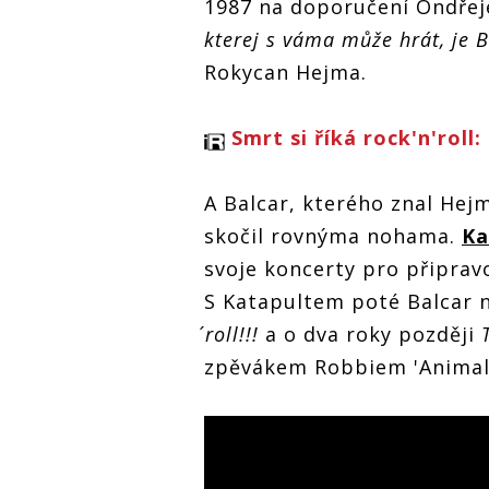
1987 na doporučení Ondřej
kterej s váma může hrát, je B
Rokycan Hejma.
Smrt si říká rock'n'roll
A Balcar, kterého znal Hej
skočil rovnýma nohama.
Ka
svoje koncerty pro připra
S Katapultem poté Balcar 
´roll!!!
a o dva roky později
zpěvákem Robbiem 'Animal'