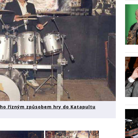
ého řízným způsobem hry do Katapultu