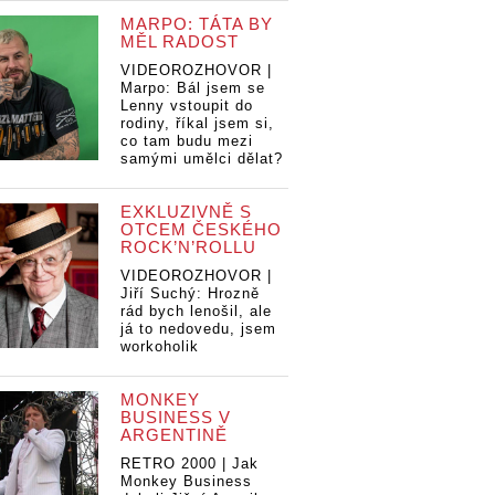
MARPO: TÁTA BY
MĚL RADOST
VIDEOROZHOVOR |
Marpo: Bál jsem se
Lenny vstoupit do
rodiny, říkal jsem si,
co tam budu mezi
samými umělci dělat?
EXKLUZIVNĚ S
OTCEM ČESKÉHO
ROCK’N’ROLLU
VIDEOROZHOVOR |
Jiří Suchý: Hrozně
rád bych lenošil, ale
já to nedovedu, jsem
workoholik
MONKEY
BUSINESS V
ARGENTINĚ
RETRO 2000 | Jak
Monkey Business