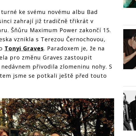
s turné ke svému novému albu Bad
nci zahrají již tradičně třikrát v
aru. Šňůru Maximum Power zakončí 15.
deska vznikla s Terezou Černochovou,
to
Tonyi Graves
. Paradoxem je, že na
ela pro změnu Graves zastoupit
 nedávnem přivodila zlomeninu nohy. S
em jsme se potkali ještě před touto