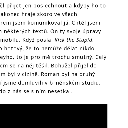
ěl přijet jen poslechnout a kdyby ho to
Nakonec hraje skoro ve všech
erem jsem komunikoval já. Chtěl jsem
 některých textů. On ty svoje úpravy
 mobilu. Když poslal
Kick the Stupid
,
 to hotový, že to nemůže dělat nikdo
leyho, to je pro mě trochu smutný. Celý
em se na něj těšil. Bohužel přijel do
em byl v cizině. Roman byl na druhý
í jsme domluvili v brněnském studiu.
do z nás se s ním nesetkal.