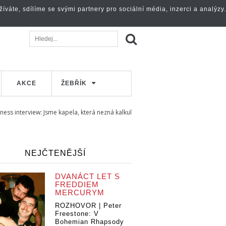
váte, sdílíme se svými partnery pro sociální média, inzerci a analýzy.
AKCE
ŽEBŘÍK
ess interview: Jsme kapela, která nezná kalkul
NEJČTENĚJŠÍ
DVANÁCT LET S
FREDDIEM
MERCURYM
ROZHOVOR | Peter
Freestone: V
Bohemian Rhapsody