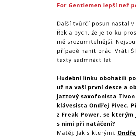
For Gentlemen lepší než 
Další tvůrčí posun nastal v
Řekla bych, že je to ku pr
mě srozumitelnější. Nejsou
případě hanit práci Vráti Š
texty sedmnáct let.
Hudební linku obohatili p
už na vaší první desce a ob
jazzový saxofonista Tivon
klávesista
Ondřej Pivec
. P
z Freak Power, se kterým j
s nimi při natáčení?
Matěj: Jak s kterými.
Ondře