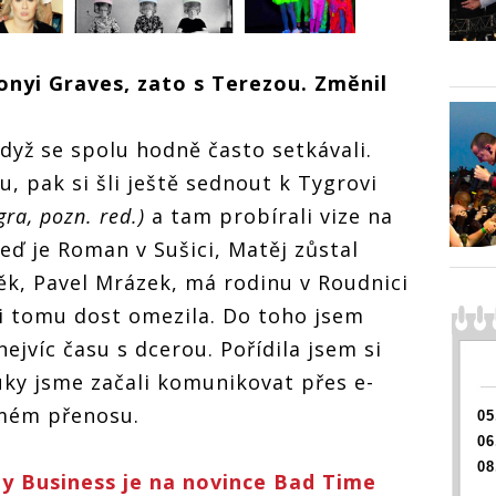
Busine
interv
kapela,
nezná 
Monkey
onyi Graves, zato s Terezou. Změnil
Business
Jsme
interview: Jsme
Monkey
rá
kapela, která
Business
l
když se spolu hodně často setkávali.
nezná kalkul
interview: Jsme
kapela, která
, pak si šli ještě sednout k Tygrovi
nezná kalkul
gra, pozn. red.)
a tam probírali vize na
eď je Roman v Sušici, Matěj zůstal
věk, Pavel Mrázek, má rodinu v Roudnici
i tomu dost omezila. Do toho jsem
 nejvíc času s dcerou. Pořídila jsem si
uky jsme začali komunikovat přes e-
římém přenosu.
05
06
08
 Business je na novince Bad Time