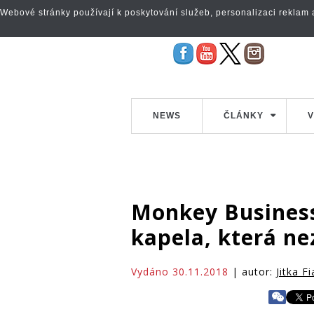
Webové stránky používají k poskytování služeb, personalizaci reklam a 
NEWS
ČLÁNKY
V
Monkey Business
kapela, která ne
Vydáno 30.11.2018
| autor:
Jitka F