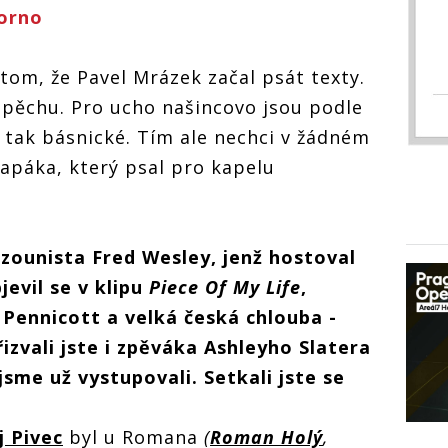
porno
 tom, že Pavel Mrázek začal psát texty.
ospěchu. Pro ucho našincovo jsou podle
 tak básnické. Tím ale nechci v žádném
lapáka, který psal pro kapelu
ozounista Fred Wesley, jenž hostoval
jevil se v klipu
Piece Of My Life
,
 Pennicott a velká česká chlouba -
řizvali jste i zpěváka Ashleyho Slatera
sme už vystupovali. Setkali jste se
j Pivec
byl u Romana
(
Roman Holý
,