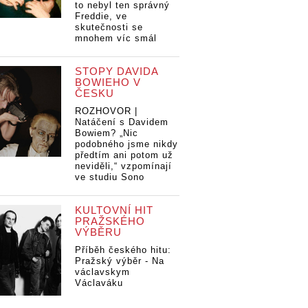
to nebyl ten správný
Freddie, ve
skutečnosti se
mnohem víc smál
STOPY DAVIDA
BOWIEHO V
ČESKU
ROZHOVOR |
Natáčení s Davidem
Bowiem? „Nic
podobného jsme nikdy
předtím ani potom už
neviděli,“ vzpomínají
ve studiu Sono
KULTOVNÍ HIT
PRAŽSKÉHO
VÝBĚRU
Příběh českého hitu:
Pražský výběr - Na
václavskym
Václaváku