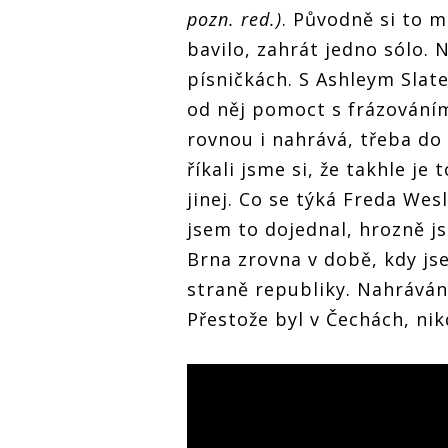
pozn. red.)
. Původně si to m
bavilo, zahrát jedno sólo. 
písničkách. S Ashleym Slat
od něj pomoct s frázováním
rovnou i nahrává, třeba do
říkali jsme si, že takhle je
jinej. Co se týká Freda Wes
jsem to dojednal, hrozně js
Brna zrovna v době, kdy js
straně republiky. Nahráván
Přestože byl v Čechách, nik