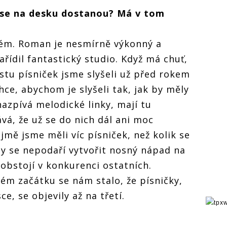
y se na desku dostanou? Má v tom
tém. Roman je nesmírně výkonný a
ařídil fantastický studio. Když má chuť,
ustu písniček jsme slyšeli už před rokem
chce, abychom je slyšeli tak, jak by měly
azpívá melodické linky, mají tu
vá, že už se do nich dál ani moc
mě jsme měli víc písniček, než kolik se
dy se nepodaří vytvořit nosný nápad na
eobstojí v konkurenci ostatních.
ném začátku se nám stalo, že písničky,
e, se objevily až na třetí.