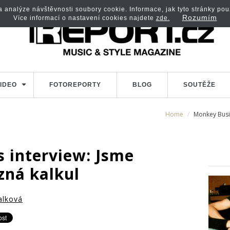
analýze návštěvnosti soubory cookie. Informace, jak tyto stránky použí
Rozumím
Více informací o nastavení cookies najdete
zde.
IDEO
FOTOREPORTY
BLOG
SOUTĚŽE
Home
Monkey Busin
 interview: Jsme
zná kalkul
ialková