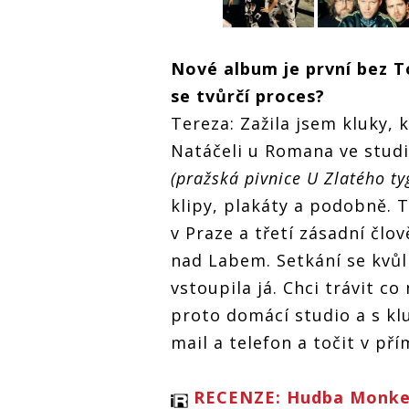
Business
interview: Jsme
kapela, která
Monkey
Monkey
nezná kalkul
Nové album je první bez T
Business
Business
interview: Jsme
interview: 
se tvůrčí proces?
kapela, která
kapela, kte
nezná kalkul
nezná kalku
Tereza: Zažila jsem kluky, 
Natáčeli u Romana ve studiu
(pražská pivnice U Zlatého ty
klipy, plakáty a podobně. T
v Praze a třetí zásadní člo
nad Labem. Setkání se kvůl
vstoupila já. Chci trávit co
proto domácí studio a s kl
mail a telefon a točit v p
RECENZE: Hudba Monkey