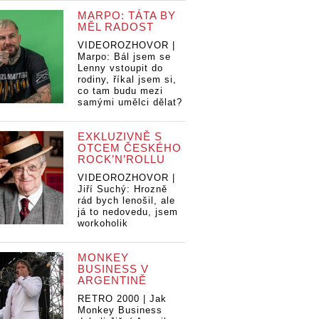
MARPO: TÁTA BY
MĚL RADOST
VIDEOROZHOVOR |
Marpo: Bál jsem se
Lenny vstoupit do
rodiny, říkal jsem si,
co tam budu mezi
samými umělci dělat?
EXKLUZIVNĚ S
OTCEM ČESKÉHO
ROCK’N’ROLLU
VIDEOROZHOVOR |
Jiří Suchý: Hrozně
rád bych lenošil, ale
já to nedovedu, jsem
workoholik
MONKEY
BUSINESS V
ARGENTINĚ
RETRO 2000 | Jak
Monkey Business
y
Mo