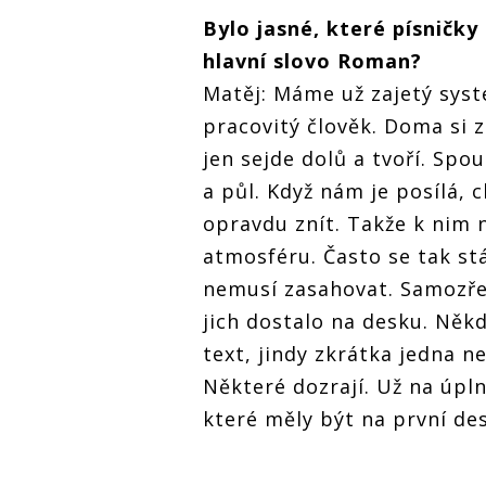
Bylo jasné, které písničk
hlavní slovo Roman?
Matěj: Máme už zajetý sys
pracovitý člověk. Doma si z
jen sejde dolů a tvoří. Spo
a půl. Když nám je posílá, 
opravdu znít. Takže k nim n
atmosféru. Často se tak stá
nemusí zasahovat. Samozřej
jich dostalo na desku. Něk
text, jindy zkrátka jedna n
Některé dozrají. Už na úpl
které měly být na první desc