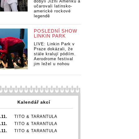
dobyli Jižní Ameriku a
ss
Bu
učarovali latinsko-
iew: Jsme
in
americké rockové
 která
ka
legendě
kalkul
ne
Monkey
Business
POSLEDNÍ SHOW
interview: Jsme
Monkey
LINKIN PARK
kapela, která
Business
nezná kalkul
LIVE: Linkin Park v
interview: Jsme
Praze dokázali, že
kapela, která
stále kralují pódiím.
nezná kalkul
Aerodrome festival
jim ležel u nohou
Kalendář akcí
.11.
TITO & TARANTULA
.11.
TITO & TARANTULA
.11.
TITO & TARANTULA