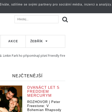
váte, sdílíme se svými partnery pro sociální média, inzerci a analýzy.
AKCE
ŽEBŘÍK
 Linkin Park ho připomínají písní Friendly Fire
NEJČTENĚJŠÍ
DVANÁCT LET S
FREDDIEM
MERCURYM
ROZHOVOR | Peter
Freestone: V
Bohemian Rhapsody