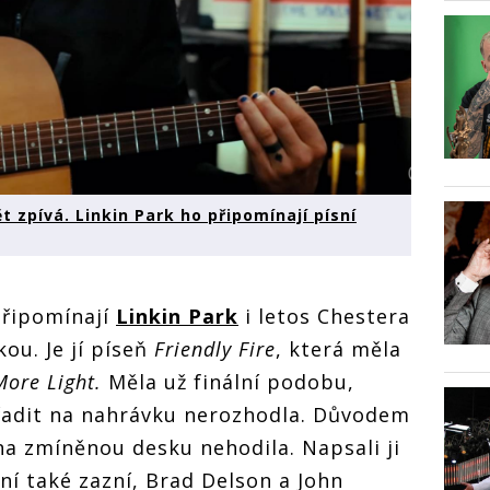
 zpívá. Linkin Park ho připomínají písní
řipomínají
Linkin Park
i letos Chestera
ou. Je jí píseň
Friendly Fire
, která měla
ore Light.
Měla už finální podobu,
ařadit na nahrávku nerozhodla. Důvodem
na zmíněnou desku nehodila. Napsali ji
v ní také zazní, Brad Delson a John