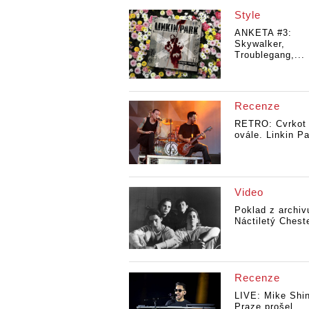
Style
ANKETA #3:
Skywalker,
Troublegang,...
Recenze
RETRO: Cvrkot
ovále. Linkin Pa
Video
Poklad z archiv
Náctiletý Cheste
Recenze
LIVE: Mike Shi
Praze prošel...