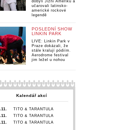
dobyli Jižní Ameriku a
učarovali latinsko-
americké rockové
legendě
POSLEDNÍ SHOW
LINKIN PARK
LIVE: Linkin Park v
Praze dokázali, že
stále kralují pódiím.
Aerodrome festival
jim ležel u nohou
Kalendář akcí
.11.
TITO & TARANTULA
.11.
TITO & TARANTULA
.11.
TITO & TARANTULA