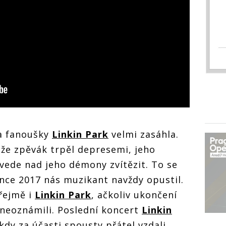
a fanoušky
Linkin Park
velmi zasáhla.
 že zpěvák trpěl depresemi, jeho
povede nad jeho démony zvítězit. To se
ence 2017 nás muzikant navždy opustil.
řejmě i
Linkin Park
, ačkoliv ukončení
 neoznámili. Poslední koncert
Linkin
 kdy za účasti spousty přátel vzdali