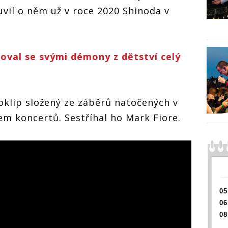
vil o něm už v roce 2020 Shinoda v
oval se svými démony z dětství celý
klip složený ze záběrů natočených v
em koncertů. Sestříhal ho Mark Fiore.
05
06
08