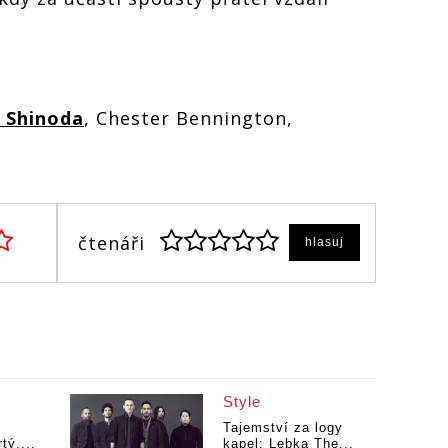
 Shinoda
, Chester Bennington,
čtenáři
hlasuj
Style
Tajemství za logy
tý....
kapel: Lebka The...