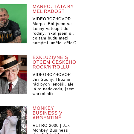
MARPO: TÁTA BY
MĚL RADOST
VIDEOROZHOVOR |
Marpo: Bál jsem se
Lenny vstoupit do
rodiny, říkal jsem si,
co tam budu mezi
samými umělci dělat?
EXKLUZIVNĚ S
OTCEM ČESKÉHO
ROCK’N’ROLLU
VIDEOROZHOVOR |
Jiří Suchý: Hrozně
rád bych lenošil, ale
já to nedovedu, jsem
workoholik
MONKEY
BUSINESS V
ARGENTINĚ
RETRO 2000 | Jak
Monkey Business