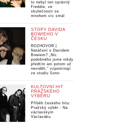
to nebyl ten správný
Freddie, ve
skutečnosti se
mnohem víc smál
STOPY DAVIDA
BOWIEHO V
ČESKU
ROZHOVOR |
Natáčení s Davidem
Bowiem? „Nic
podobného jsme nikdy
předtím ani potom už
neviděli,“ vzpomínají
ve studiu Sono
KULTOVNÍ HIT
PRAŽSKÉHO
VÝBĚRU
Příběh českého hitu:
Pražský výběr - Na
václavskym
Václaváku