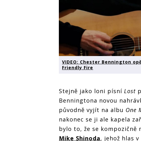
VIDEO: Chester Bennington opět
Friendly Fire
Stejně jako loni písní
Lost
p
Benningtona novou nahrávk
původně vyjít na albu
One M
nakonec se ji ale kapela z
bylo to, že se kompozičně 
Mike Shinoda
, jehož hlas 