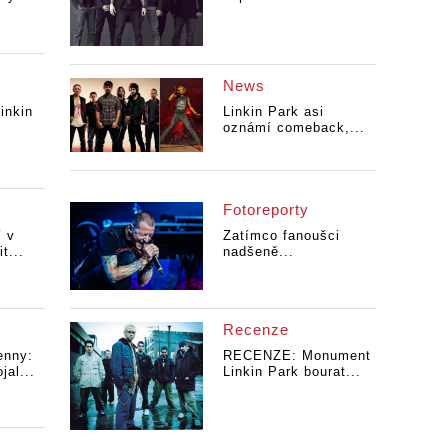
News
inkin
Linkin Park asi
oznámí comeback,...
Fotoreporty
í v
Zatímco fanoušci
t...
nadšeně...
Recenze
nny:
RECENZE: Monument
jal...
Linkin Park bourat...