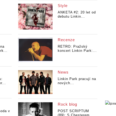
Style
ANKETA #2: 20 let od
debutu Linkin...
Recenze
 na
RETRO: Pražský
rk...
koncert Linkin Park:...
News
u:
Linkin Park pracují na
r...
nových...
Rock blog
noda v
POST SCRIPTUM
(89): S Chesterem...