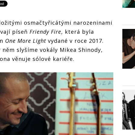
ožitými osmačtyřicátými narozeninami
vají píseň
Friendy Fire
, která byla
um
One More Light
vydané v roce 2017.
 něm slyšíme vokály Mikea Shinody,
ona věnuje sólové kariéře.