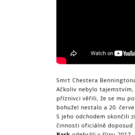
Smrt Chestera Bennington
Ačkoliv nebylo tajemstvím,
příznivci věřili, že se mu 
bohužel nestalo a 20. červ
S jeho odchodem skončili z
činnosti oficiálně doposud
Park
odehráli v říjnu 2017,