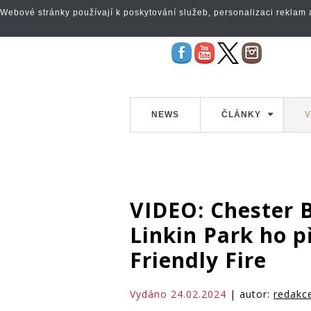
Webové stránky používají k poskytování služeb, personalizaci reklam a 
NEWS
ČLÁNKY
V
VIDEO: Chester 
Linkin Park ho p
Friendly Fire
Vydáno 24.02.2024
| autor:
redakc