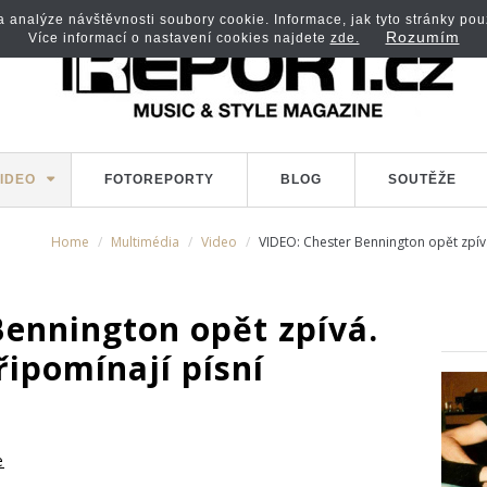
analýze návštěvnosti soubory cookie. Informace, jak tyto stránky použí
Rozumím
Více informací o nastavení cookies najdete
zde.
IDEO
FOTOREPORTY
BLOG
SOUTĚŽE
Home
Multimédia
Video
VIDEO: Chester Bennington opět zpívá.
Bennington opět zpívá.
řipomínají písní
e