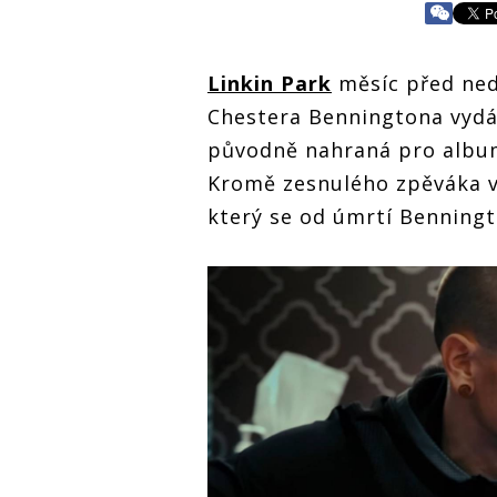
Linkin Park
měsíc před ned
Chestera Benningtona vydá
původně nahraná pro alb
Kromě zesnulého zpěváka v
který se od úmrtí Benningt