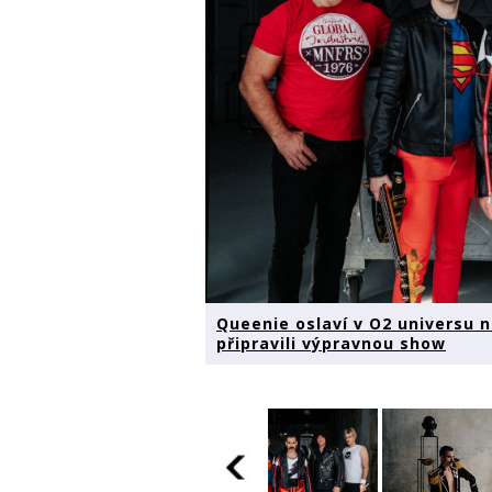
Queenie oslaví v O2 universu 
připravili výpravnou show