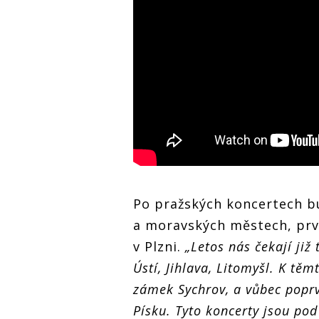
Po pražských koncertech bu
a moravských městech, prv
v Plzni.
„Letos nás čekají již
Ústí, Jihlava, Litomyšl. K tě
zámek Sychrov, a vůbec poprv
Písku. Tyto koncerty jsou pod