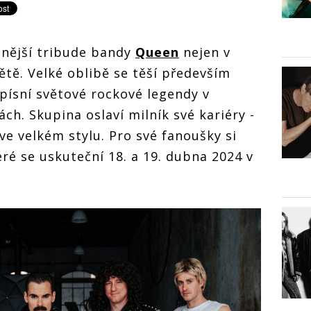
anější tribude bandy
Queen
nejen v
větě. Velké oblibě se těší především
písní světové rockové legendy v
ch. Skupina oslaví milník své kariéry -
ve velkém stylu. Pro své fanoušky si
eré se uskuteční 18. a 19. dubna 2024 v