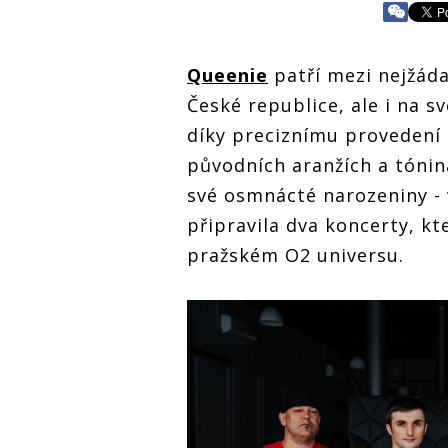
Queenie
patří mezi nejžád
České republice, ale i na s
díky preciznímu provedení 
původních aranžích a tóniná
své osmnácté narozeniny - 
připravila dva koncerty, kt
pražském O2 universu.