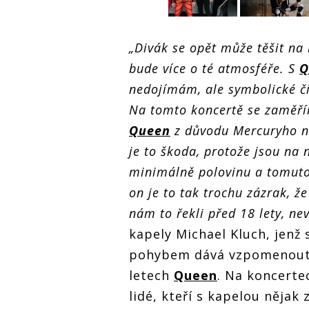
v
Queenie oslaví v
Queenie oslaví v
Queenie osl
„Divák se opět může těšit na
O2 universu
O2 universu
O2 univers
d
narozeniny hned
narozeniny hned
narozeniny
bude více o té atmosféře. S
Q
dvakrát, pro
dvakrát, pro
dvakrát, pr
fanoušky si
fanoušky si
fanoušky s
nedojímám, ale symbolické čís
připravili
připravili
připravili
Na tomto koncertě se zaměří
w
výpravnou show
výpravnou show
výpravnou
Queen
z důvodu Mercuryho ne
je to škoda, protože jsou na
minimálně polovinu a tomuto
on je to tak trochu zázrak, ž
nám to řekli před 18 lety, ne
kapely Michael Kluch, jenž 
pohybem dává vzpomenout 
letech
Queen
. Na koncerte
lidé, kteří s kapelou nějak