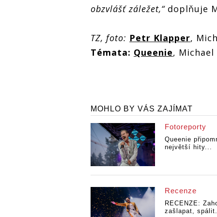
obzvlášť záležet,“
doplňuje M
TZ, foto:
Petr Klapper
, Mic
Témata:
Queenie
, Michael
MOHLO BY VÁS ZAJÍMAT
Fotoreporty
Queenie připomn
největší hity...
Recenze
RECENZE: Zaho
zašlapat, spálit.