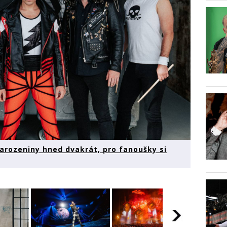
narozeniny hned dvakrát, pro fanoušky si