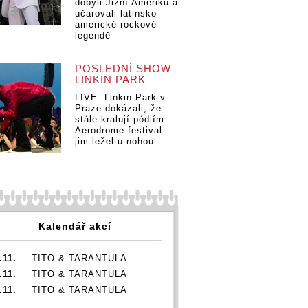
dobyli Jižní Ameriku a
učarovali latinsko-
americké rockové
e oslaví v
Queenie oslaví v
Queenie oslaví v
Qu
legendě
versu
O2 universu
O2 universu
O2
niny hned
narozeniny hned
narozeniny hned
na
POSLEDNÍ SHOW
, pro
dvakrát, pro
dvakrát, pro
dv
LINKIN PARK
ky si
fanoušky si
fanoušky si
fa
li
připravili
připravili
při
LIVE: Linkin Park v
nou show
výpravnou show
výpravnou show
vý
Praze dokázali, že
stále kralují pódiím.
Aerodrome festival
jim ležel u nohou
Kalendář akcí
.11.
TITO & TARANTULA
.11.
TITO & TARANTULA
.11.
TITO & TARANTULA