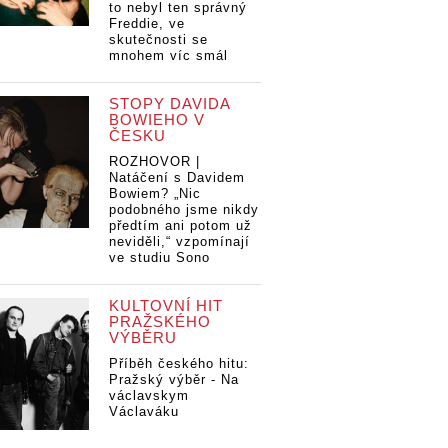
to nebyl ten správný
Freddie, ve
skutečnosti se
mnohem víc smál
STOPY DAVIDA
BOWIEHO V
ČESKU
ROZHOVOR |
Natáčení s Davidem
Bowiem? „Nic
podobného jsme nikdy
předtím ani potom už
neviděli,“ vzpomínají
ve studiu Sono
KULTOVNÍ HIT
PRAŽSKÉHO
VÝBĚRU
Příběh českého hitu:
Pražský výběr - Na
václavskym
Václaváku