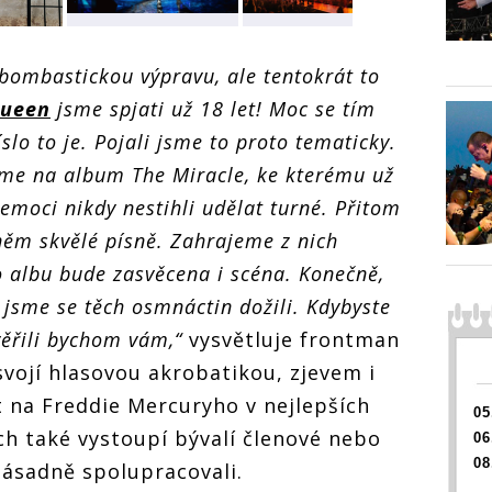
Queenie oslaví v
Queenie oslaví v
Queeni
aví v
O2 universu
O2 universu
 bombastickou výpravu, ale tentokrát to
O2 uni
u
narozeniny hned
narozeniny hned
naroze
 hned
dvakrát, pro
dvakrát, pro
ueen
jsme spjati už 18 let! Moc se tím
dvakrát
o
fanoušky si
fanoušky si
fanouš
i
připravili
připravili
lo to je. Pojali jsme to proto tematicky.
připravi
výpravnou show
výpravnou show
me na album The Miracle, ke kterému už
výprav
 show
moci nikdy nestihli udělat turné. Přitom
 něm skvělé písně. Zahrajeme z nich
 albu bude zasvěcena i scéna. Konečně,
e jsme se těch osmnáctin dožili. Kdybyste
věřili bychom vám,“
vysvětluje frontman
svojí hlasovou akrobatikou, zjevem i
na Freddie Mercuryho v nejlepších
05
ch také vystoupí bývalí členové nebo
06
08
 zásadně spolupracovali.