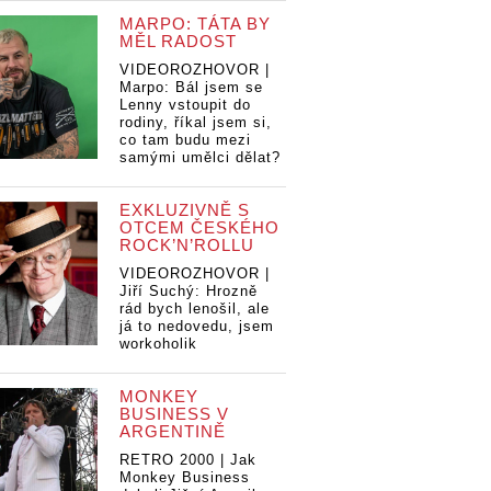
MARPO: TÁTA BY
MĚL RADOST
VIDEOROZHOVOR |
Marpo: Bál jsem se
Lenny vstoupit do
rodiny, říkal jsem si,
co tam budu mezi
samými umělci dělat?
EXKLUZIVNĚ S
OTCEM ČESKÉHO
ROCK’N’ROLLU
VIDEOROZHOVOR |
Jiří Suchý: Hrozně
rád bych lenošil, ale
já to nedovedu, jsem
workoholik
MONKEY
BUSINESS V
ARGENTINĚ
RETRO 2000 | Jak
Monkey Business