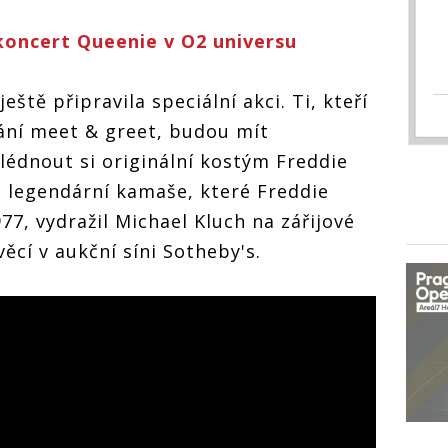
koncert Queenie v O2 universu
eště připravila speciální akci. Ti, kteří
kání meet & greet, budou mít
lédnout si originální kostým Freddie
 legendární kamaše, které Freddie
977, vydražil Michael Kluch na zářijové
cí v aukční síni Sotheby's.