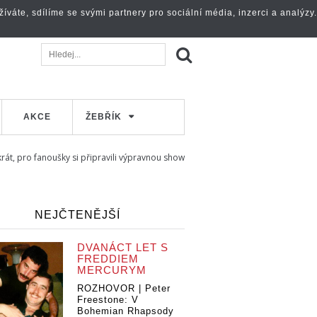
váte, sdílíme se svými partnery pro sociální média, inzerci a analýzy.
AKCE
ŽEBŘÍK
át, pro fanoušky si připravili výpravnou show
NEJČTENĚJŠÍ
DVANÁCT LET S
FREDDIEM
MERCURYM
ROZHOVOR | Peter
Freestone: V
Bohemian Rhapsody