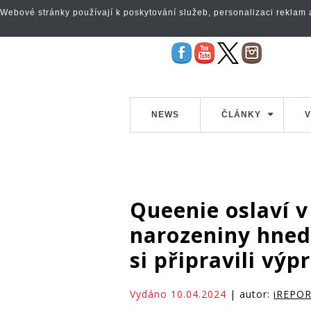
Webové stránky používají k poskytování služeb, personalizaci reklam a 
NEWS
ČLÁNKY
V
Queenie oslaví v
narozeniny hned
si připravili vý
Vydáno 10.04.2024
| autor:
iREPO