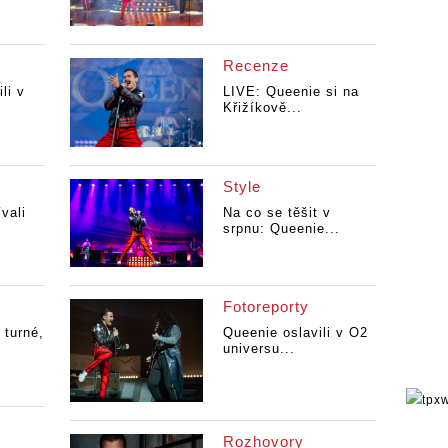
Recenze
li v
LIVE: Queenie si na
Křižíkově...
Style
vali
Na co se těšit v
srpnu: Queenie...
Fotoreporty
 turné,
Queenie oslavili v O2
universu...
Rozhovory