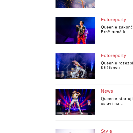
Fotoreporty
Queenie zakonči
Brně turné k...
Fotoreporty
Queenie rozezpí
Křižíkovu...
News
Queenie startují
oslaví na...
Style