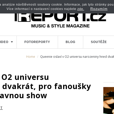
analýze návštěvnosti soubory cookie. Informace, jak tyto stránky použí
Rozumím
Více informací o nastavení cookies najdete
zde.
IDEO
FOTOREPORTY
BLOG
SOUTĚŽE
Home
Queenie oslaví v O2 universu narozeniny hned dvakr
 O2 universu
 dvakrát, pro fanoušky
pravnou show
RT