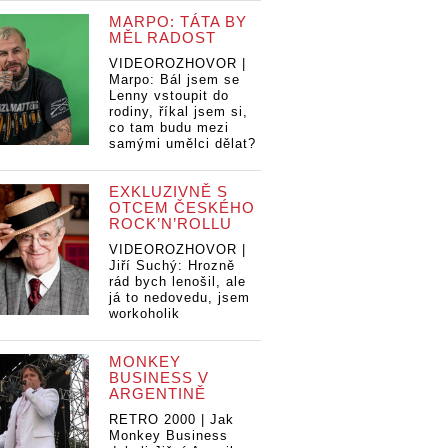
MARPO: TÁTA BY
MĚL RADOST
VIDEOROZHOVOR |
Marpo: Bál jsem se
Lenny vstoupit do
rodiny, říkal jsem si,
co tam budu mezi
samými umělci dělat?
EXKLUZIVNĚ S
OTCEM ČESKÉHO
ROCK’N’ROLLU
VIDEOROZHOVOR |
Jiří Suchý: Hrozně
rád bych lenošil, ale
já to nedovedu, jsem
workoholik
MONKEY
BUSINESS V
ZE: Když
RECENZE: Když
RECENZE: Když
ARGENTINĚ
try slaví,
Tři sestry slaví,
Tři sestry slaví,
á dá dá
to se dá dá dá
to se dá dá dá
RETRO 2000 | Jak
RE
Monkey Business