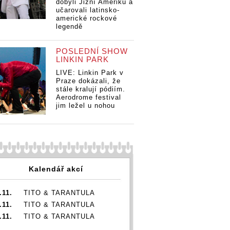
dobyli Jižní Ameriku a
Tři
učarovali latinsko-
to
americké rockové
legendě
POSLEDNÍ SHOW
LINKIN PARK
LIVE: Linkin Park v
Praze dokázali, že
stále kralují pódiím.
Aerodrome festival
jim ležel u nohou
Kalendář akcí
.11.
TITO & TARANTULA
.11.
TITO & TARANTULA
.11.
TITO & TARANTULA