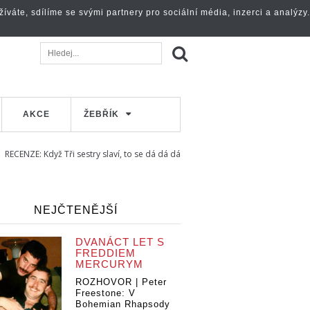
váte, sdílíme se svými partnery pro sociální média, inzerci a analýzy.
AKCE
ŽEBŘÍK
RECENZE: Když Tři sestry slaví, to se dá dá dá
NEJČTENĚJŠÍ
DVANÁCT LET S
FREDDIEM
MERCURYM
ROZHOVOR | Peter
Freestone: V
Bohemian Rhapsody