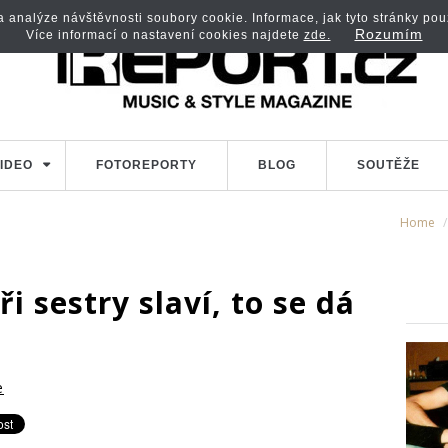
analýze návštěvnosti soubory cookie. Informace, jak tyto stránky použí
Rozumím
Více informací o nastavení cookies najdete
zde.
IDEO
FOTOREPORTY
BLOG
SOUTĚŽE
Home
i sestry slaví, to se dá
e