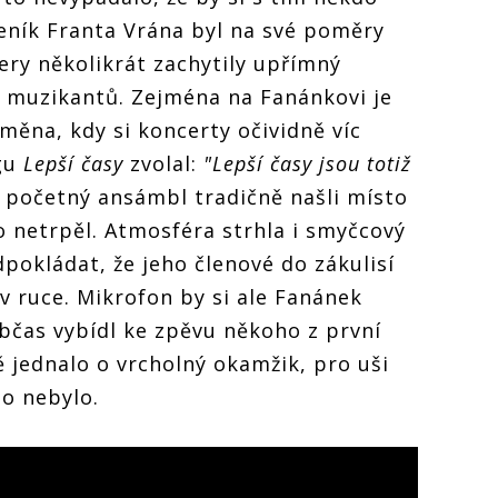
beník Franta Vrána byl na své poměry
ry několikrát zachytily upřímný
 muzikantů. Zejména na Fanánkovi je
ěna, kdy si koncerty očividně víc
ngu
Lepší časy
zvolal:
"Lepší časy jsou totiž
 početný ansámbl tradičně našli místo
do netrpěl. Atmosféra strhla i smyčcový
pokládat, že jeho členové do zákulisí
v ruce. Mikrofon by si ale Fanánek
Občas vybídl ke zpěvu někoho z první
ě jednalo o vrcholný okamžik, pro uši
ho nebylo.