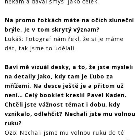
někam a dával smysl jako celek.
Na promo fotkách máte na očich sluneční
brýle. Je v tom skrytý význam?
Lukáš: Fotograf nám řekl, že si je máme
dát, tak jsme to udělali.
Baví mě vizuál desky, a to, že jste mysleli
na detaily jako, kdy tam je Ľubo za
mřížemi. Na desce ještě je a přitom už
není… Celý booklet kreslil Pavel Kaden.
Chtěli jste vážnost témat i dobu, kdy
vznikalo, odlehčit? Nechali jste mu volnou
ruku?
Ozo: Nechali jsme mu volnou ruku do té