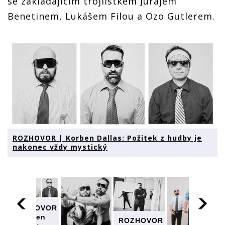
se zakládajícím trojlístkem Jurajem
Benetinem, Lukášem Filou a Ozo Gutlerem.
ROZHOVOR | Korben Dallas: Požitek z hudby je
nakonec vždy mystický
ROZHOVOR
| Korben
ROZHOVOR