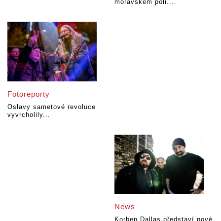
moravském poli....
Fotoreporty
Oslavy sametové revoluce
vyvrcholily...
News
Korben Dallas představí nové