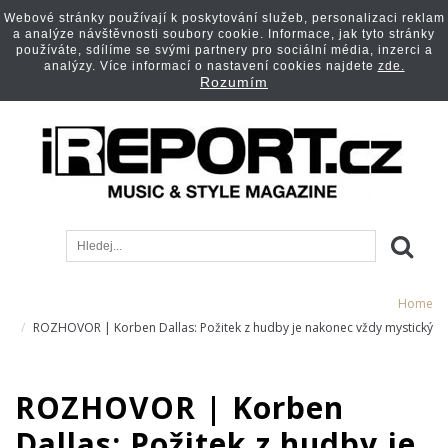
Webové stránky používají k poskytování služeb, personalizaci reklam
a analýze návštěvnosti soubory cookie. Informace, jak tyto stránky
používáte, sdílíme se svými partnery pro sociální média, inzerci a
analýzy. Více informací o nastavení cookies najdete
zde.
Rozumím
Home
ROZHOVOR | Korben Dallas: Požitek z hudby je nakonec vždy mystický
ROZHOVOR | Korben
Dallas: Požitek z hudby je