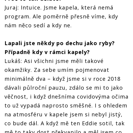
Juraj: Intuice. Jsme kapela, která nemá
program. Ale poměrně přesně víme, kdy
nám něco sedí a kdy ne.
Lapali jste někdy po dechu jako ryby?
Případně kdy v rámci kapely?
Lukáš: Asi všichni jsme měli takové
okamžiky. Za sebe umím pojmenovat
minimálně dva – když jsme si v roce 2018
dávali půlroční pauzu, zdálo se mi to jako
věčnost, i když dnešníma covidovýma očima
to už vypadá naprosto směšné. I s ohledem
na atmosféru v kapele jsem si nebyl jistý,
co bude dál. A když mě ten Eddie sotil, tak
mě to taky dost překvapilo a měl jsem co