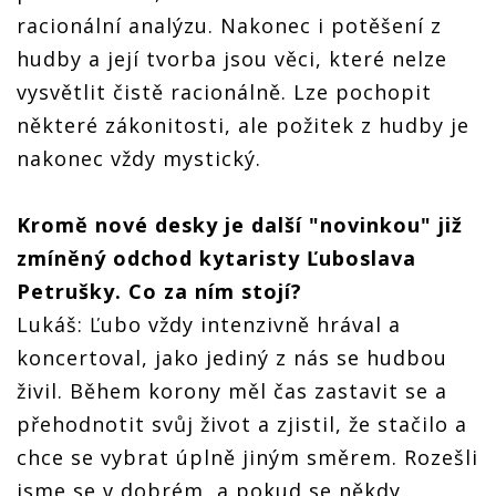
racionální analýzu. Nakonec i potěšení z
hudby a její tvorba jsou věci, které nelze
vysvětlit čistě racionálně. Lze pochopit
některé zákonitosti, ale požitek z hudby je
nakonec vždy mystický.
Kromě nové desky je další "novinkou" již
zmíněný odchod kytaristy Ľuboslava
Petrušky. Co za ním stojí?
Lukáš: Ľubo vždy intenzivně hrával a
koncertoval, jako jediný z nás se hudbou
živil. Během korony měl čas zastavit se a
přehodnotit svůj život a zjistil, že stačilo a
chce se vybrat úplně jiným směrem. Rozešli
jsme se v dobrém, a pokud se někdy