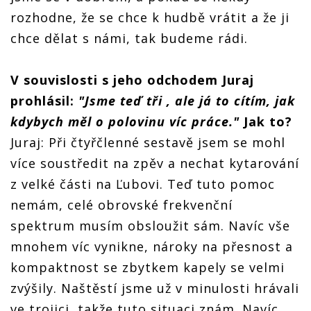
rozhodne, že se chce k hudbě vrátit a že ji
chce dělat s námi, tak budeme rádi.
V souvislosti s jeho odchodem Juraj
prohlásil:
"Jsme teď tři , ale já to cítím, jak
kdybych měl o polovinu víc práce."
Jak to?
Juraj: Při čtyřčlenné sestavě jsem se mohl
více soustředit na zpěv a nechat kytarování
z velké části na Ľubovi. Teď tuto pomoc
nemám, celé obrovské frekvenční
spektrum musím obsloužit sám. Navíc vše
mnohem víc vynikne, nároky na přesnost a
kompaktnost se zbytkem kapely se velmi
zvýšily. Naštěstí jsme už v minulosti hrávali
ve trojici, takže tuto situaci znám. Navíc