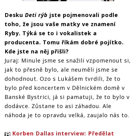
Dallas:
| Korben
Požitek z
ROZHOVOR
Dallas:
hudby je
| Korben
Požitek z
Desku
Deti rýb
jste pojmenovali podle
R
ROZHOVOR
nakonec
Dallas:
hudby je
| Korben
vždy
toho, že jsou vaše matky ve znamení
Požitek z
nakonec
Dallas:
mystický
hudby je
vždy
Požitek z
Ryby. Týká se to i vokalistek a
nakonec
mystický
hudby je
vždy
producenta. Tomu říkám dobré pojítko.
nakonec
mystický
vždy
Kde jste na něj přišli?
mystický
Juraj: Minule jsme se snažili vzpomenout si,
jak to přesně bylo, ale neuměli jsme se
dohodnout. Ozo s Lukášem tvrdili, že to
bylo před koncertem v Dělnickém domě v
Banské Bystrici, já si pamatuji, že to bylo v
dodávce. Zůstane to asi záhadou. Ale
náhoda je to opravdu velká, zaujalo nás to.
Korben Dallas interview: Předělat