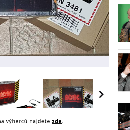
na výherců najdete
zde
.
SOUTĚŽ: CD box