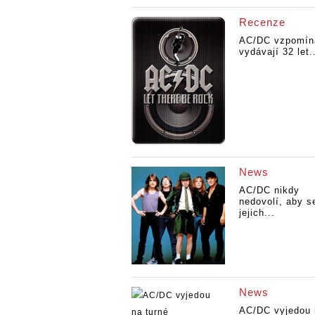
Recenze
AC/DC vzpomína
vydávají 32 let.
News
AC/DC nikdy
nedovolí, aby s
jejich...
News
AC/DC vyjedou 