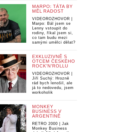
MARPO: TÁTA BY
MĚL RADOST
VIDEOROZHOVOR |
Marpo: Bál jsem se
Lenny vstoupit do
rodiny, říkal jsem si,
co tam budu mezi
samými umělci dělat?
EXKLUZIVNĚ S
OTCEM ČESKÉHO
ROCK’N’ROLLU
VIDEOROZHOVOR |
Jiří Suchý: Hrozně
rád bych lenošil, ale
já to nedovedu, jsem
workoholik
MONKEY
BUSINESS V
ARGENTINĚ
RETRO 2000 | Jak
Monkey Business