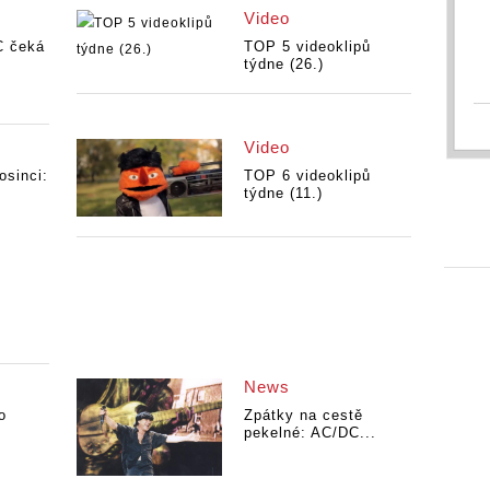
Video
C čeká
TOP 5 videoklipů
týdne (26.)
Video
osinci:
TOP 6 videoklipů
týdne (11.)
News
o
Zpátky na cestě
pekelné: AC/DC...