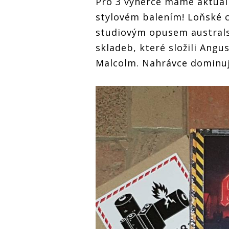
Pro 3 výherce máme aktuál
stylovém balením! Loňské
studiovým opusem australs
skladeb, které složili Angus
Malcolm. Nahrávce dominují