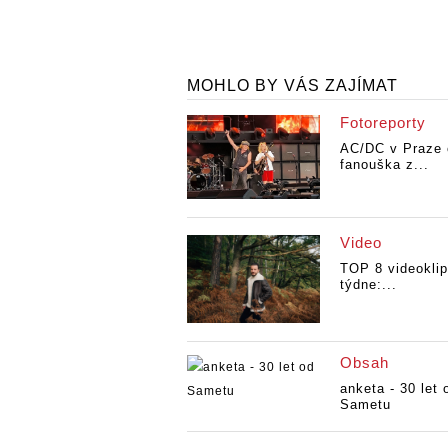
AC/DC
MOHLO BY VÁS ZAJÍMAT
SOUTĚŽ: CD box
SOUTĚ
AC/DC
AC/D
Fotoreporty
AC/DC v Praze
fanouška z...
Video
TOP 8 videokli
týdne:...
Obsah
anketa - 30 let 
Sametu