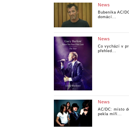
News
Bubeníka AC/D
domácí...
News
Co vychází v pr
přehled...
News
AC/DC: místo d
pekla míří...