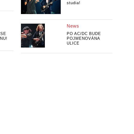
studia!
News
 SE
PO AC/DC BUDE
NU!
POJMENOVÁNA
ULICE