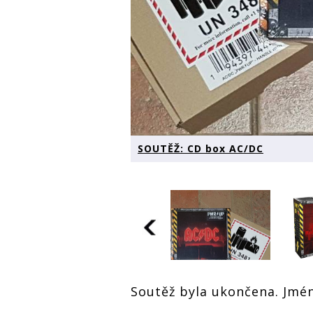
SOUTĚŽ: CD box AC/DC
Soutěž byla ukončena. Jmé
SOUTĚŽ: CD box