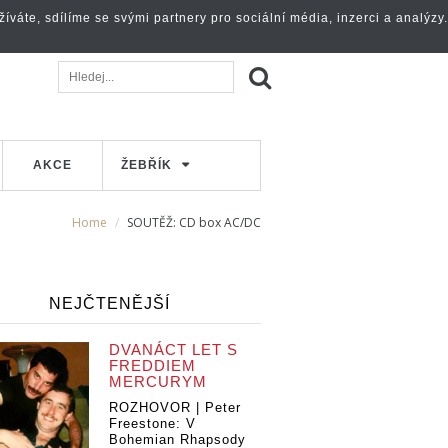
váte, sdílíme se svými partnery pro sociální média, inzerci a analýzy.
AKCE
ŽEBŘÍK
Home
SOUTĚŽ: CD box AC/DC
NEJČTENĚJŠÍ
DVANÁCT LET S
FREDDIEM
MERCURYM
ROZHOVOR | Peter
Freestone: V
Bohemian Rhapsody