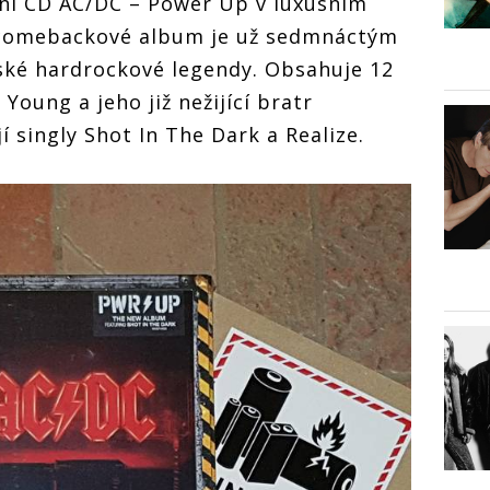
ní CD AC/DC – Power Up v luxusním
 comebackové album je už sedmnáctým
ké hardrockové legendy. Obsahuje 12
 Young a jeho již nežijící bratr
 singly Shot In The Dark a Realize.