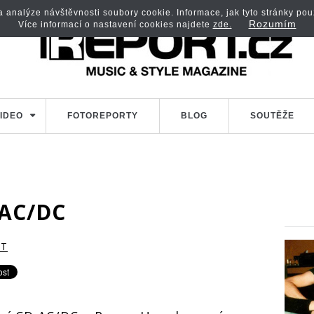
analýze návštěvnosti soubory cookie. Informace, jak tyto stránky použí
Rozumím
Více informací o nastavení cookies najdete
zde.
IDEO
FOTOREPORTY
BLOG
SOUTĚŽE
 AC/DC
RT