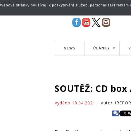
Webové stránky používají k poskytování služeb, personalizaci reklam a 
NEWS
ČLÁNKY
V
SOUTĚŽ: CD box
Vydáno 18.04.2021
| autor:
iREPO