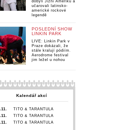
dobyli Jižní Ameriku a
učarovali latinsko-
americké rockové
legendě
D box
POSLEDNÍ SHOW
LINKIN PARK
LIVE: Linkin Park v
Praze dokázali, že
stále kralují pódiím.
Aerodrome festival
jim ležel u nohou
Kalendář akcí
.11.
TITO & TARANTULA
.11.
TITO & TARANTULA
.11.
TITO & TARANTULA