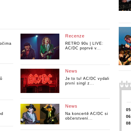
AC/DC
Ž: CD box
SOUTĚŽ: C
C
AC/DC
Recenze
 očima
RETRO 90s | LIVE:
AC/DC poprvé v...
News
pů
Je to tu! AC/DC vydali
první singl z...
News
05
od
Na koncertě AC/DC si
06
občerstvení...
08