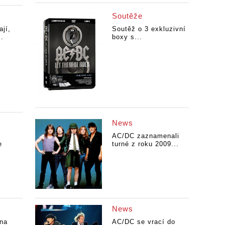
Soutěže
jí,
Soutěž o 3 exkluzivní
..
boxy s...
News
AC/DC zaznamenali
e
turné z roku 2009...
News
na
AC/DC se vrací do