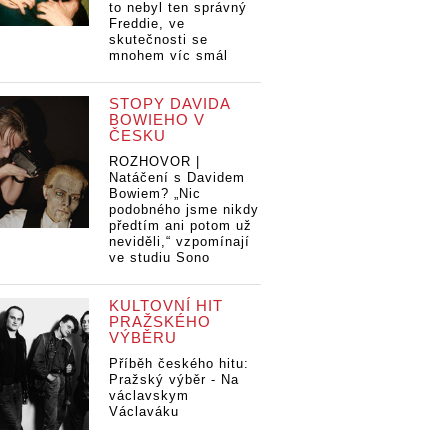
to nebyl ten správný
Freddie, ve
skutečnosti se
mnohem víc smál
STOPY DAVIDA
BOWIEHO V
ČESKU
ROZHOVOR |
Natáčení s Davidem
Bowiem? „Nic
podobného jsme nikdy
předtím ani potom už
neviděli,“ vzpomínají
ve studiu Sono
KULTOVNÍ HIT
PRAŽSKÉHO
VÝBĚRU
Příběh českého hitu:
Pražský výběr - Na
václavskym
Václaváku