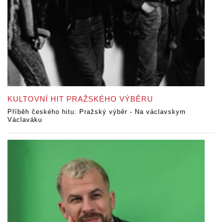
KULTOVNÍ HIT PRAŽSKÉHO VÝBĚRU
Příběh českého hitu: Pražský výběr - Na václavskym
Václaváku