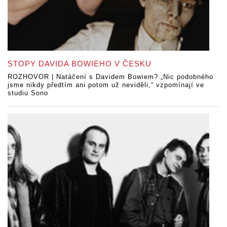
STOPY DAVIDA BOWIEHO V ČESKU
ROZHOVOR | Natáčení s Davidem Bowiem? „Nic podobného
jsme nikdy předtím ani potom už neviděli,“ vzpomínají ve
studiu Sono