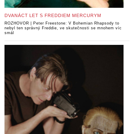
DVANÁCT LET S FREDDIEM MERCURYM
ROZHOVOR | Peter Freestone: V Bohemian Rhapsody to
nebyl ten správný Freddie, ve skutečnosti se mnohem víc
smál