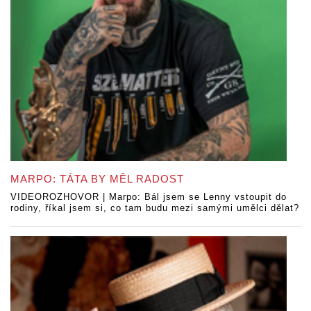
MARPO: TÁTA BY MĚL RADOST
VIDEOROZHOVOR | Marpo: Bál jsem se Lenny vstoupit do
rodiny, říkal jsem si, co tam budu mezi samými umělci dělat?