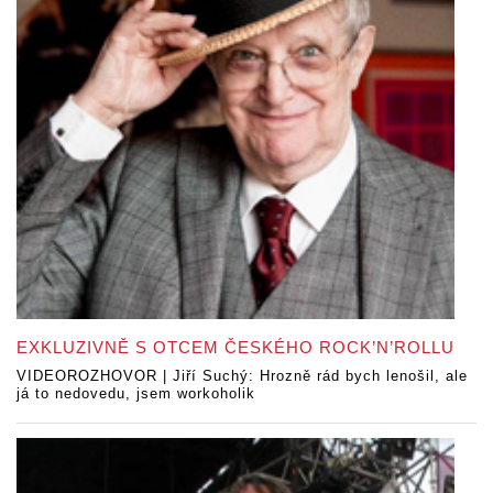
EXKLUZIVNĚ S OTCEM ČESKÉHO ROCK’N’ROLLU
VIDEOROZHOVOR | Jiří Suchý: Hrozně rád bych lenošil, ale
já to nedovedu, jsem workoholik