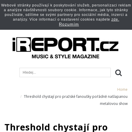
Webové stránky používají k poskytování služeb, personalizaci reklam
a analýze návštěvnosti soubory cookie. Informace, jak tyto stránky
používáte, sdílíme se svými partnery pro sociální média, inzerci a
analýzy. Více informací o nastavení cookies najdete
zde.
Rozumím
Home
Threshold chystají pro pražské fanoušky pořádně našlapanou
metalovou show
Threshold chystají pro