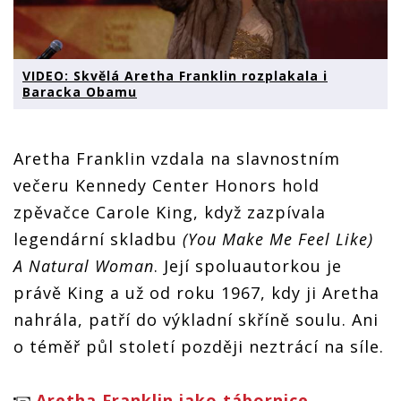
VIDEO: Skvělá Aretha Franklin rozplakala i
Baracka Obamu
Aretha Franklin vzdala na slavnostním
večeru Kennedy Center Honors hold
zpěvačce Carole King, když zazpívala
legendární skladbu
(You Make Me Feel Like)
A Natural Woman
. Její spoluautorkou je
právě King a už od roku 1967, kdy ji Aretha
nahrála, patří do výkladní skříně soulu. Ani
o téměř půl století později neztrácí na síle.
Aretha Franklin jako tábornice