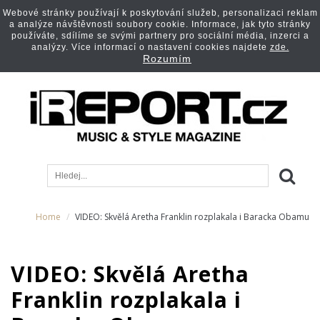
Webové stránky používají k poskytování služeb, personalizaci reklam
a analýze návštěvnosti soubory cookie. Informace, jak tyto stránky
používáte, sdílíme se svými partnery pro sociální média, inzerci a
analýzy. Více informací o nastavení cookies najdete
zde.
Rozumím
Home
VIDEO: Skvělá Aretha Franklin rozplakala i Baracka Obamu
VIDEO: Skvělá Aretha
Franklin rozplakala i