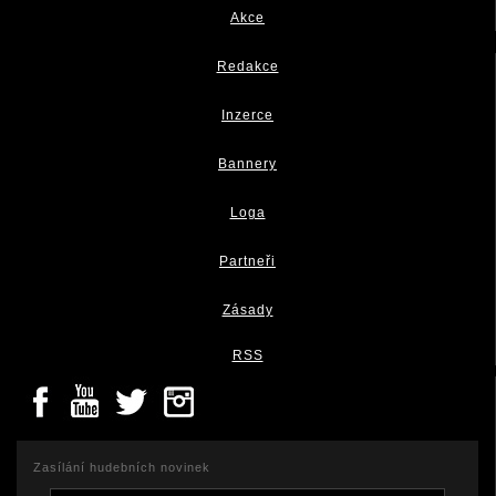
Akce
Redakce
Inzerce
Bannery
Loga
Partneři
Zásady
RSS
Zasílání hudebních novinek