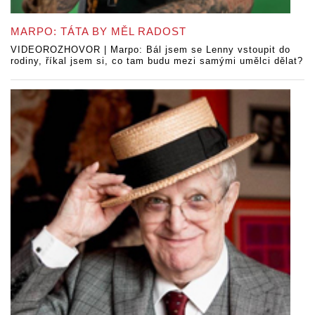
MARPO: TÁTA BY MĚL RADOST
VIDEOROZHOVOR | Marpo: Bál jsem se Lenny vstoupit do
rodiny, říkal jsem si, co tam budu mezi samými umělci dělat?