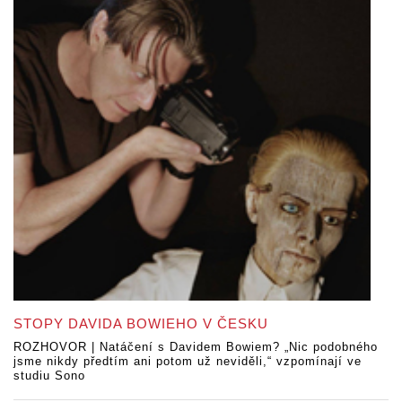
STOPY DAVIDA BOWIEHO V ČESKU
ROZHOVOR | Natáčení s Davidem Bowiem? „Nic podobného
jsme nikdy předtím ani potom už neviděli,“ vzpomínají ve
studiu Sono