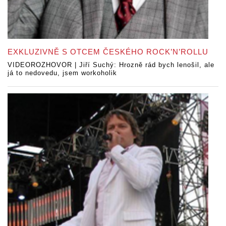
EXKLUZIVNĚ S OTCEM ČESKÉHO ROCK’N’ROLLU
VIDEOROZHOVOR | Jiří Suchý: Hrozně rád bych lenošil, ale
já to nedovedu, jsem workoholik