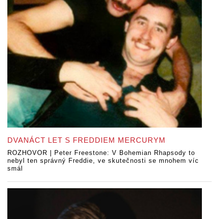
DVANÁCT LET S FREDDIEM MERCURYM
ROZHOVOR | Peter Freestone: V Bohemian Rhapsody to
nebyl ten správný Freddie, ve skutečnosti se mnohem víc
smál