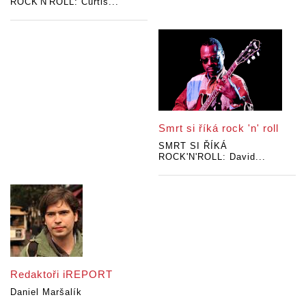
ROCK'N'ROLL: Curtis...
Smrt si říká rock 'n' roll
SMRT SI ŘÍKÁ
ROCK'N'ROLL: David...
Redaktoři iREPORT
Daniel Maršalík