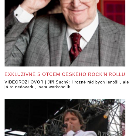
EXKLUZIVNĚ S OTCEM ČESKÉHO ROCK’N’ROLLU
VIDEOROZHOVOR | Jiří Suchý: Hrozně rád bych lenošil, ale
já to nedovedu, jsem workoholik