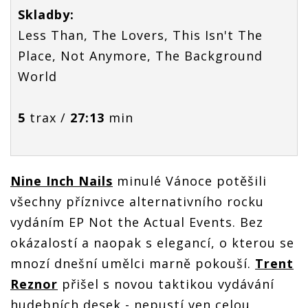
Skladby:
Less Than, The Lovers, This Isn't The
Place, Not Anymore, The Background
World
5
trax /
27:13
min
Nine Inch Nails
minulé Vánoce potěšili
všechny příznivce alternativního rocku
vydáním EP Not the Actual Events. Bez
okázalostí a naopak s elegancí, o kterou se
mnozí dnešní umělci marně pokouší.
Trent
Reznor
přišel s novou taktikou vydávání
hudebních desek - nepustí ven celou