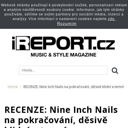
Webové stránky používají k poskytování služeb, personalizaci reklam
a analýze návštěvnosti soubory cookie. Informace, jak tyto stránky
používáte, sdílíme se svými partnery pro sociální média, inzerci a
analýzy. Více informací o nastavení cookies najdete
zde.
Rozumím
Home
RECENZE: Nine Inch Nails na pokračování, děsivě klidní a temní
RECENZE: Nine Inch Nails
na pokračování, děsivě