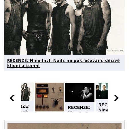
RECENZE: Nine Inch Nails na pokračování, děsivě
klidní a temní
RECENZE:
RECENZE:
RECENZE:
Nine Inch
Nine Inch
Nine Inch
Nails na
Nails na
RECENZE:
Nails na
pokračování,
pokračování,
Nine Inch
pokračování,
děsivě
děsivě
Nails na
děsivě