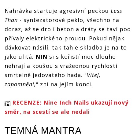
Nahrávka startuje agresivní peckou
Less
Than
- syntezátorové peklo, všechno na
doraz, až se drolí beton a dráty se taví pod
přívaly elektrického proudu. Pokud nějak
dávkovat násilí, tak tahle skladba je na to
jako ulitá.
NIN
si s kořistí moc dlouho
nehrají a koušou s vražednou rychlostí
smrtelně jedovatého hada. "
Vítej,
zapomnění,"
zní na jejím konci.
RECENZE: Nine Inch Nails ukazují nový
směr, na scestí se ale nedali
TEMNÁ MANTRA