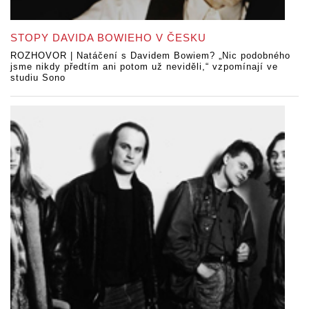
STOPY DAVIDA BOWIEHO V ČESKU
ROZHOVOR | Natáčení s Davidem Bowiem? „Nic podobného
jsme nikdy předtím ani potom už neviděli,“ vzpomínají ve
studiu Sono