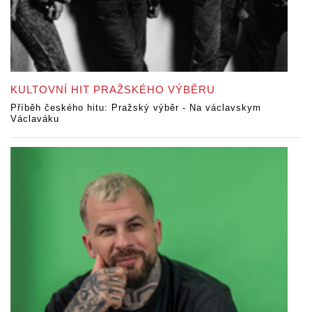
KULTOVNÍ HIT PRAŽSKÉHO VÝBĚRU
Příběh českého hitu: Pražský výběr - Na václavskym
Václaváku