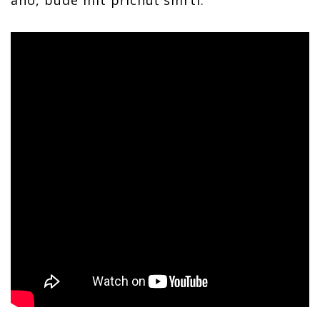
ano, bude mít příchuť smrti.