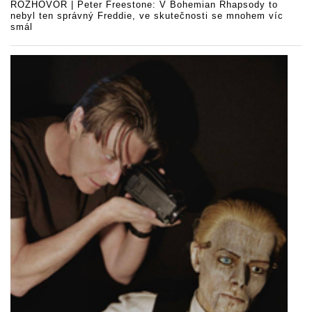
ROZHOVOR | Peter Freestone: V Bohemian Rhapsody to
nebyl ten správný Freddie, ve skutečnosti se mnohem víc
smál