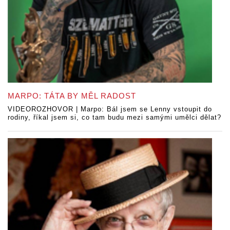
MARPO: TÁTA BY MĚL RADOST
VIDEOROZHOVOR | Marpo: Bál jsem se Lenny vstoupit do
rodiny, říkal jsem si, co tam budu mezi samými umělci dělat?