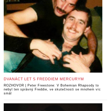
DVANÁCT LET S FREDDIEM MERCURYM
ROZHOVOR | Peter Freestone: V Bohemian Rhapsody to
nebyl ten správný Freddie, ve skutečnosti se mnohem víc
smál