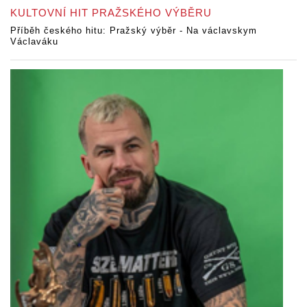
KULTOVNÍ HIT PRAŽSKÉHO VÝBĚRU
Příběh českého hitu: Pražský výběr - Na václavskym
Václaváku