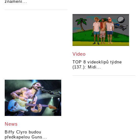
znamení...
Video
TOP 8 videoklipů týdne
(137.): Midi...
News
Biffy Clyro budou
předkapelou Guns...