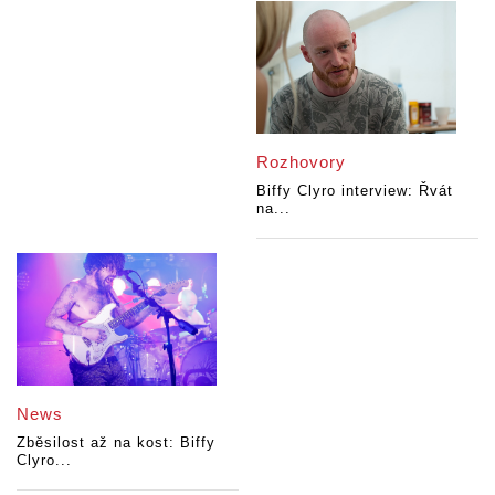
Rozhovory
Biffy Clyro interview: Řvát
na...
News
Zběsilost až na kost: Biffy
Clyro...