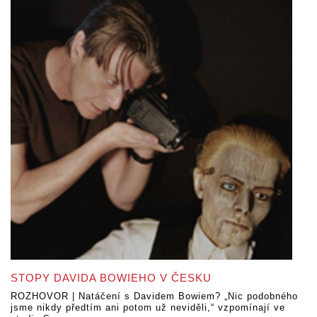
STOPY DAVIDA BOWIEHO V ČESKU
ROZHOVOR | Natáčení s Davidem Bowiem? „Nic podobného
jsme nikdy předtím ani potom už neviděli,“ vzpomínají ve