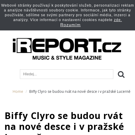
Webové stránky používají k poskytování služeb, personalizaci reklam
a analýze návštěvnosti soubory cookie. Informace, jak tyto stránky
používáte, sdílíme se svými partnery pro sociální média, inzerci a
analýzy. Více informací o nastavení cookies najdete
zde.
Rozumím
Home
Biffy Clyro se budou rvát na nové desce i v pražské Lucerně
Biffy Clyro se budou rvát
na nové desce i v pražské