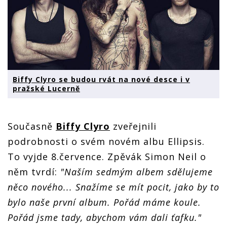
Biffy Clyro se budou rvát na nové desce i v
pražské Lucerně
Současně
Biffy Clyro
zveřejnili
podrobnosti o svém novém albu Ellipsis.
To vyjde 8.července. Zpěvák Simon Neil o
něm tvrdí:
"Naším sedmým albem sdělujeme
něco nového... Snažíme se mít pocit, jako by to
bylo naše první album. Pořád máme koule.
Pořád jsme tady, abychom vám dali ťafku."