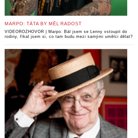
MARPO: TÁTA BY MĚL RADOST
VIDEOROZHOVOR | Marpo: Bál jsem se Lenny vstoupit do
rodiny, říkal jsem si, co tam budu mezi samými umělci dělat?