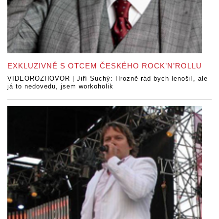
EXKLUZIVNĚ S OTCEM ČESKÉHO ROCK’N’ROLLU
VIDEOROZHOVOR | Jiří Suchý: Hrozně rád bych lenošil, ale
já to nedovedu, jsem workoholik