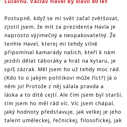
Lucernu. Václav Havel by slavil 80 let
Postupně, když se mi svět začal zvětšovat,
zjistil jsem, že mít za prezidenta Havla je
naprosto výjimečný a neopakovatelný. Že
tenhle Havel, kterej mi tehdy silně
připomínal kamarády našich, kteří k nám
jezdili dělat táboráky a hrát na kytaru, je
spíš zázrak. Měl jsem ho už tehdy moc rád.
(Kdo to o jakým politikovi může říct?) Já o
něm jo! Protože z něj sálala pravda a
láska a to dítě cejtí. Ale čím jsem byl starší,
tím jsem ho měl rád víc. Víc jsem chápal,
jaký hodnoty představuje, jak velkej je jeho
talent uměleckej, řečnickej, filosofickej, jak