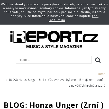
Webové stránky používají k poskytování služeb, personalizaci reklam
a analýze návštěvnosti soubory cookie. Informace, jak tyto stránky
používáte, sdílíme se svými partnery pro sociální média, inzerci a
analýzy. Více informací o nastavení cookies najdete
zde.
Rozumím
Home
BLOG: Honza Unger (Zrní ) - Václav Havel byl pro mě majákem, jedním
z největších hrdinů a vzorů
BLOG: Honza Unger (Zrní )