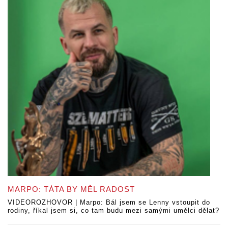
MARPO: TÁTA BY MĚL RADOST
VIDEOROZHOVOR | Marpo: Bál jsem se Lenny vstoupit do
rodiny, říkal jsem si, co tam budu mezi samými umělci dělat?