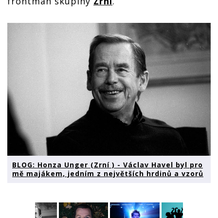
frontman skupiny
Zrní
.
BLOG: Honza Unger (Zrní ) - Václav Havel byl pro
mě majákem, jedním z největších hrdinů a vzorů