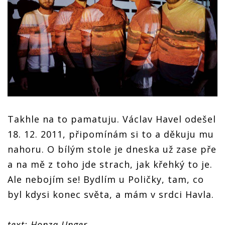
Takhle na to pamatuju. Václav Havel odešel
18. 12. 2011, připomínám si to a děkuju mu
nahoru. O bílým stole je dneska už zase pře
a na mě z toho jde strach, jak křehký to je.
Ale nebojím se! Bydlím u Poličky, tam, co
byl kdysi konec světa, a mám v srdci Havla.
text: Honza Unger