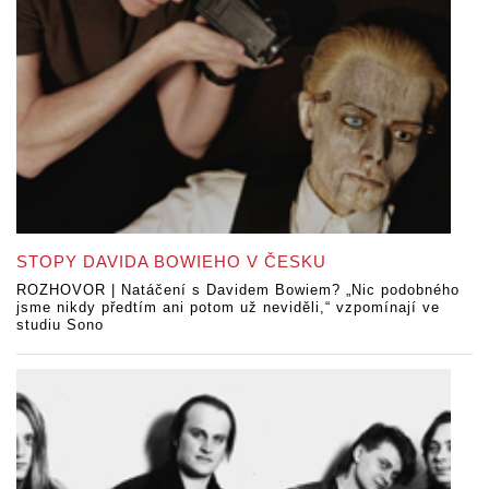
STOPY DAVIDA BOWIEHO V ČESKU
ROZHOVOR | Natáčení s Davidem Bowiem? „Nic podobného
jsme nikdy předtím ani potom už neviděli,“ vzpomínají ve
studiu Sono