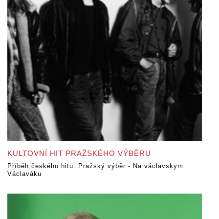
KULTOVNÍ HIT PRAŽSKÉHO VÝBĚRU
Příběh českého hitu: Pražský výběr - Na václavskym
Václaváku