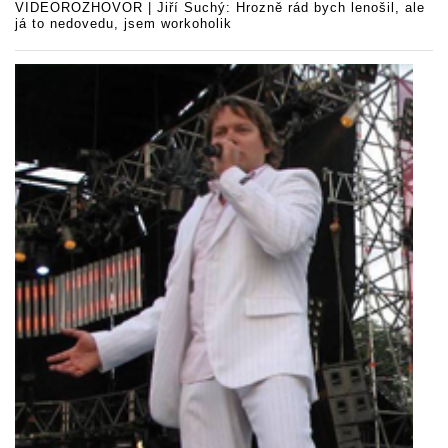
VIDEOROZHOVOR | Jiří Suchý: Hrozně rád bych lenošil, ale
já to nedovedu, jsem workoholik