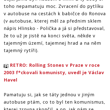
toho nepamatuju moc. Zvracení do pytlíku
v autobuse na cestách k babičce do Ronova
(v autobuse, kterej měl za přednim sklem
nápis Hlinsko - Polička a já si představoval,
že to už je jistě na konci světa, někde v
tajemným území, tajemnej hrad a na něm
tajemný rytíři).
RETRO: Rolling Stones v Praze v roce
2003 f*ckovali komunisty, uvedl je Václav
Havel
Pamatuju si, jak se táty jednou v jiným
autobuse ptám, co to byl ten komunismus,
kterej zrovna skončil, a on, jak nám se