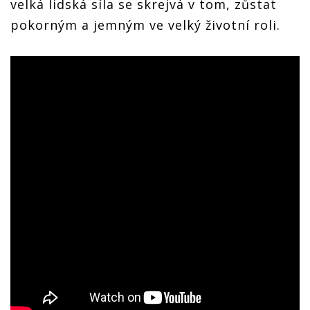
velká lidská síla se skrejvá v tom, zůstat
pokorným a jemným ve velký životní roli.