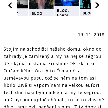
BLOG:
BLOG:
BLOG:
BLOG:
Honza
Honza
Honza
Honza
Unger
Unger
Unger
Unger
(Zrní ) -
(Zrní ) -
(Zrní ) -
(Zrní ) -
Václav
Václav
Václav
Václav
Havel byl
19. 11. 2018
Havel byl
Havel byl
Havel byl
pro mě
pro mě
pro mě
pro mě
majákem,
majákem,
majákem,
majákem,
jedním z
jedním z
jedním z
Stojim na schodišti našeho domu, okno do
jedním z
největších
největších
h
největších
největších
hrdinů a
zahrady je zamlžený a my na něj se ségrou
hrdinů a
hrdinů a
hrdinů a
vzorů
vzorů
vzorů
vzorů
dětskýma prstama kreslíme OF. zkratku
Občanského fóra. A to Ó má oči a
usměvavou pusu, což se nám na tom asi
líbilo. Živě si vzpomínám na velkou euforii
těch dní. naši byli nadšení a my se ségrou,
aniž bychom uplně chápali, co se to vlastně
děje, jsme byli nadšení s nimi. Z tý doby si