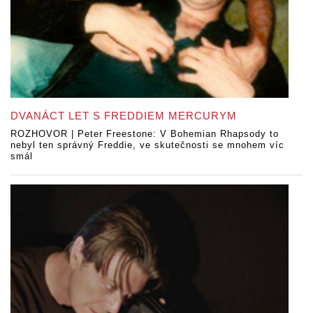
DVANÁCT LET S FREDDIEM MERCURYM
ROZHOVOR | Peter Freestone: V Bohemian Rhapsody to
nebyl ten správný Freddie, ve skutečnosti se mnohem víc
smál