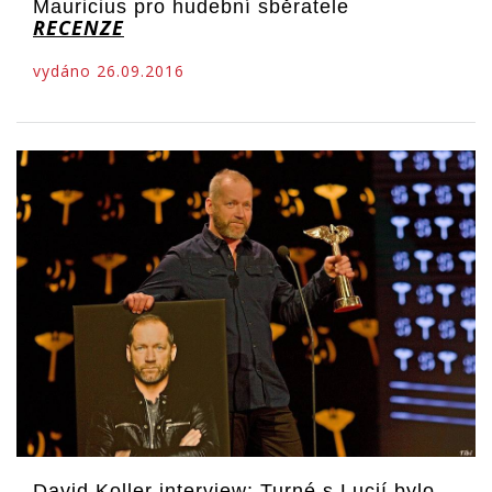
Mauricius pro hudební sběratele
RECENZE
vydáno 26.09.2016
David Koller interview: Turné s Lucií bylo