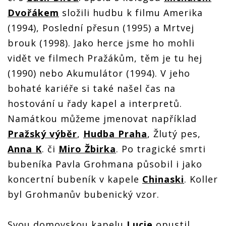
Dvořákem
složili hudbu k filmu Amerika
(1994), Poslední přesun (1995) a Mrtvej
brouk (1998). Jako herce jsme ho mohli
vidět ve filmech Pražákům, těm je tu hej
(1990) nebo Akumulátor (1994). V jeho
bohaté kariéře si také našel čas na
hostování u řady kapel a interpretů.
Namátkou můžeme jmenovat například
Pražský výběr
,
Hudba Praha
, Žlutý pes,
Anna K
. či
Miro Žbirka
. Po tragické smrti
bubeníka Pavla Grohmana působil i jako
koncertní bubeník v kapele
Chinaski
. Koller
byl Grohmanův bubenický vzor.
Svou domovskou kapelu
Lucie
opustil