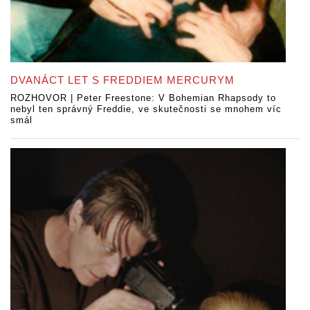
DVANÁCT LET S FREDDIEM MERCURYM
ROZHOVOR | Peter Freestone: V Bohemian Rhapsody to
nebyl ten správný Freddie, ve skutečnosti se mnohem víc
smál