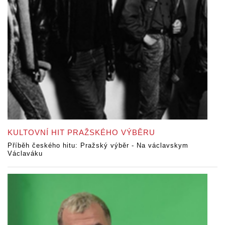
KULTOVNÍ HIT PRAŽSKÉHO VÝBĚRU
Příběh českého hitu: Pražský výběr - Na václavskym
Václaváku