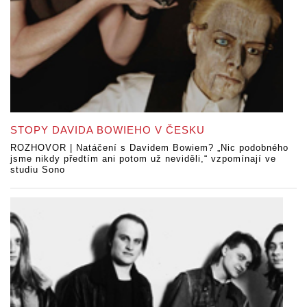
STOPY DAVIDA BOWIEHO V ČESKU
ROZHOVOR | Natáčení s Davidem Bowiem? „Nic podobného
jsme nikdy předtím ani potom už neviděli,“ vzpomínají ve
studiu Sono