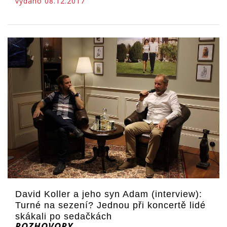
vydáno 08.12.2017
David Koller a jeho syn Adam (interview):
Turné na sezení? Jednou při koncertě lidé
skákali po sedačkách
ROZHOVORY