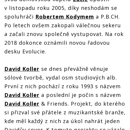
v listopadu roku 2005, díky neshodám se
spoluhráči
Robertem Kodymem
a P.B.CH.
Po letech ovšem zakopali válečnou sekeru
a začali znovu společně vystupovat. Na rok
2018 dokonce oznámili novou řadovou
desku Evolucie.
David Koller
se dnes převážně věnuje
sólové tvorbě, vydal osm studiových alb.
První z nich pochází z roku 1993 s názvem
David Koller
a poslední je počin s názvem
David Koller
& Friends. Projekt, do kterého
si přizval své přátele z muzikantské branže,
kde měl každý z nich za úkol nahrát jeden
Davidův cover. K tomuto projektu se vázalo