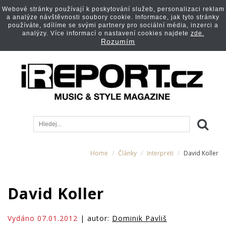
Webové stránky používají k poskytování služeb, personalizaci reklam
a analýze návštěvnosti soubory cookie. Informace, jak tyto stránky
používáte, sdílíme se svými partnery pro sociální média, inzerci a
analýzy. Více informací o nastavení cookies najdete
zde.
Rozumím
Home
Články
Interpreti
David Koller
David Koller
Vydáno 07.01.2012
| autor:
Dominik Pavliš