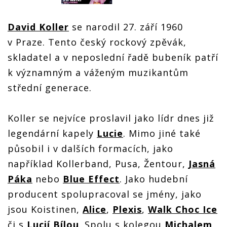
David Koller
se narodil 27. září 1960
v Praze. Tento český rockový zpěvák,
skladatel a v neposlední řadě bubeník patří
k významným a váženým muzikantům
střední generace.
Koller se nejvíce proslavil jako lídr dnes již
legendární kapely
Lucie
. Mimo jiné také
působil i v dalších formacích, jako
například Kollerband, Pusa, Žentour,
Jasná
Páka
nebo
Blue Effect
. Jako hudební
producent spolupracoval se jmény, jako
jsou Koistinen,
Alice
,
Plexis
,
Walk Choc Ice
či s
Lucií Bílou
. Spolu s kolegou
Michalem