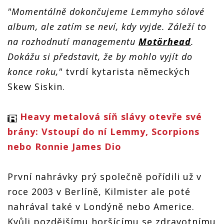
bude mít
bude mít
u
bude mít
posmrtnou
posmrtnou
"Momentálně dokončujeme Lemmyho sólové
posmrtnou
posmrtnou
sólovou
sólovou
sólovou
sólovou
desku.
album, ale zatím se neví, kdy vyjde. Záleží to
desku.
desku.
desku.
Vyjít má
Vyjít má
Vyjít má
na rozhodnutí managementu
Motörhead
.
Vyjít má
do konce
do konce
do konce
do konce
roku
roku
Dokážu si představit, že by mohlo vyjít do
roku
roku
konce roku,"
tvrdí kytarista německých
Skew Siskin.
Heavy metalová síň slávy otevře své
brány: Vstoupí do ní Lemmy, Scorpions
nebo Ronnie James Dio
První nahrávky prý společně pořídili už v
roce 2003 v Berlíně, Kilmister ale poté
nahrával také v Londýně nebo Americe.
Kvůli pozdějšímu horšícímu se zdravotnímu