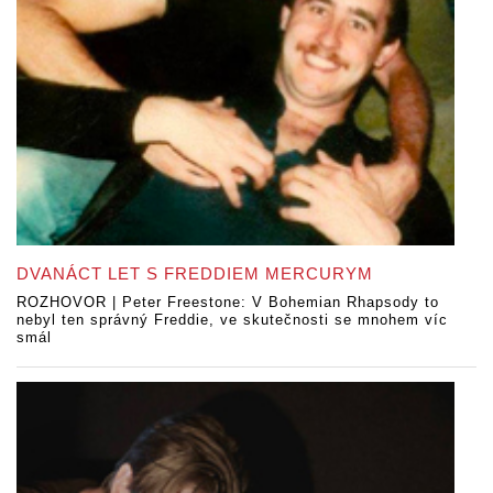
DVANÁCT LET S FREDDIEM MERCURYM
ROZHOVOR | Peter Freestone: V Bohemian Rhapsody to
nebyl ten správný Freddie, ve skutečnosti se mnohem víc
smál