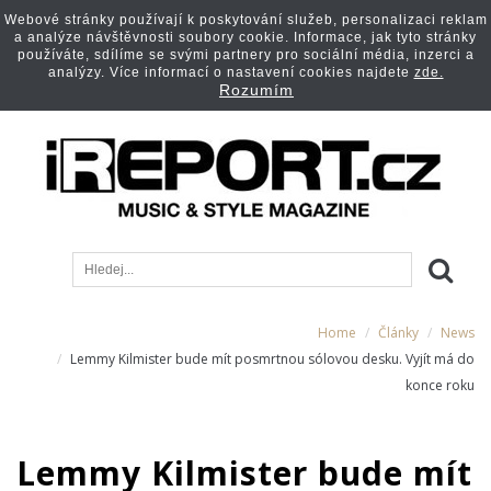
Webové stránky používají k poskytování služeb, personalizaci reklam
a analýze návštěvnosti soubory cookie. Informace, jak tyto stránky
používáte, sdílíme se svými partnery pro sociální média, inzerci a
analýzy. Více informací o nastavení cookies najdete
zde.
Rozumím
Home
Články
News
Lemmy Kilmister bude mít posmrtnou sólovou desku. Vyjít má do
konce roku
Lemmy Kilmister bude mít