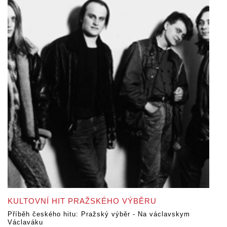
KULTOVNÍ HIT PRAŽSKÉHO VÝBĚRU
Příběh českého hitu: Pražský výběr - Na václavskym
Václaváku