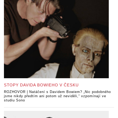
STOPY DAVIDA BOWIEHO V ČESKU
ROZHOVOR | Natáčení s Davidem Bowiem? „Nic podobného
jsme nikdy předtím ani potom už neviděli,“ vzpomínají ve
studiu Sono