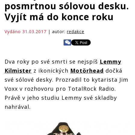
posmrtnou sólovou desku.
Vyjít má do konce roku
Vydáno 31.03.2017
| autor:
redakce
Dva roky po své smrti se nejspíš
Lemmy
Kilmister
z ikonických
Motörhead
dočká
své sólové desky. Prozradil to kytarista Jim
Voxx v rozhovoru pro TotalRock Radio.
Právě v jeho studiu Lemmy své skladby
nahrával.