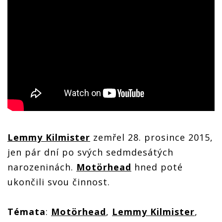
Lemmy Kilmister
zemřel 28. prosince 2015,
jen pár dní po svých sedmdesátých
narozeninách.
Motörhead
hned poté
ukončili svou činnost.
Témata
:
Motörhead
,
Lemmy Kilmister
,