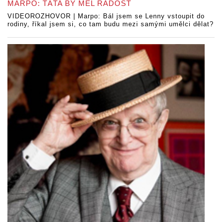
MARPO: TÁTA BY MĚL RADOST
VIDEOROZHOVOR | Marpo: Bál jsem se Lenny vstoupit do
rodiny, říkal jsem si, co tam budu mezi samými umělci dělat?