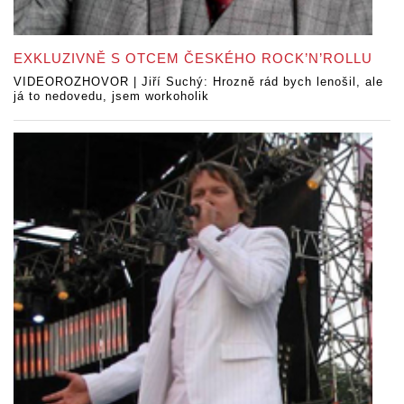
EXKLUZIVNĚ S OTCEM ČESKÉHO ROCK’N’ROLLU
VIDEOROZHOVOR | Jiří Suchý: Hrozně rád bych lenošil, ale
já to nedovedu, jsem workoholik