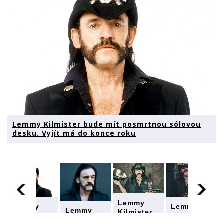
Lemmy Kilmister bude mít posmrtnou sólovou
desku. Vyjít má do konce roku
Lemmy
Lemmy
Lemmy
Lemmy
Kilmister
Kilmister
Kilmister
Kilmister
bude mít