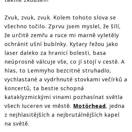
Zvuk, zvuk, zvuk. Kolem tohoto slova se
všechno točilo. Zprvu jsem myslel, že šílí,
že určitě zemřu a ruce mi marně vyletěly
ochránit ušní bubínky. Kytary řežou jako
laser daleko za hranicí bolesti, basa
neúprosně válcuje vše, co jí stojí v cestě. A
hlas, to Lemmyho bezcitné struhadlo,
vychlastané a vydrhnuté stovkami večírků a
koncertů, ta bestie schopná
kataklyzmickými vinami pozhasínat světla
všech luceren ve městě.
Motörhead
, jedna
z nejhlasitějších a nejbrutálnějších kapel
na světě.