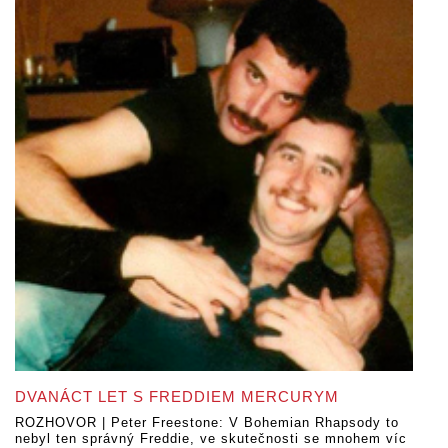
DVANÁCT LET S FREDDIEM MERCURYM
ROZHOVOR | Peter Freestone: V Bohemian Rhapsody to
nebyl ten správný Freddie, ve skutečnosti se mnohem víc