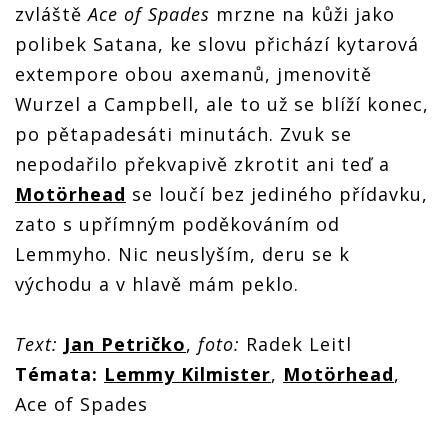
zvláště
Ace of Spades
mrzne na kůži jako
polibek Satana, ke slovu přichází kytarová
extempore obou axemanů, jmenovitě
Wurzel a Campbell, ale to už se blíží konec,
po pětapadesáti minutách. Zvuk se
nepodařilo překvapivě zkrotit ani teď a
Motörhead
se loučí bez jediného přídavku,
zato s upřímným poděkováním od
Lemmyho. Nic neuslyším, deru se k
východu a v hlavě mám peklo.
Text:
Jan Petričko
,
foto:
Radek Leitl
Témata:
Lemmy Kilmister
,
Motörhead
,
Ace of Spades