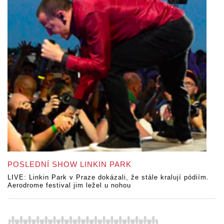
POSLEDNÍ SHOW LINKIN PARK
LIVE: Linkin Park v Praze dokázali, že stále kralují pódiím.
Aerodrome festival jim ležel u nohou