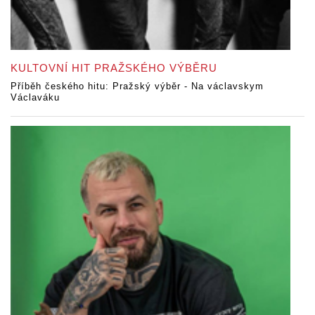
KULTOVNÍ HIT PRAŽSKÉHO VÝBĚRU
Příběh českého hitu: Pražský výběr - Na václavskym
Václaváku