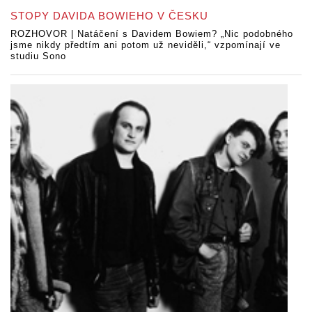
STOPY DAVIDA BOWIEHO V ČESKU
ROZHOVOR | Natáčení s Davidem Bowiem? „Nic podobného
jsme nikdy předtím ani potom už neviděli,“ vzpomínají ve
studiu Sono