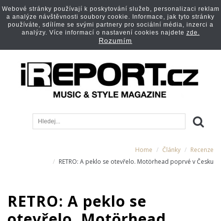
Webové stránky používají k poskytování služeb, personalizaci reklam
a analýze návštěvnosti soubory cookie. Informace, jak tyto stránky
používáte, sdílíme se svými partnery pro sociální média, inzerci a
analýzy. Více informací o nastavení cookies najdete
zde.
Rozumím
Home
Články
Recenze
RETRO: A peklo se otevřelo. Motörhead poprvé v Česku
RETRO: A peklo se
otevřelo. Motörhead