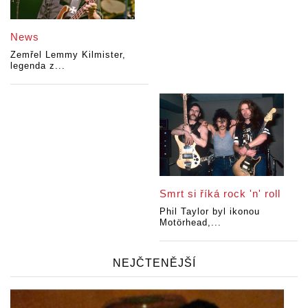
News
Zemřel Lemmy Kilmister,
legenda z...
Smrt si říká rock 'n' roll
Phil Taylor byl ikonou
Motörhead,...
NEJČTENĚJŠÍ