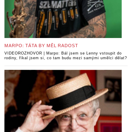
MARPO: TÁTA BY MĚL RADOST
VIDEOROZHOVOR | Marpo: Bál jsem se Lenny vstoupit do
rodiny, říkal jsem si, co tam budu mezi samými umělci dělat?