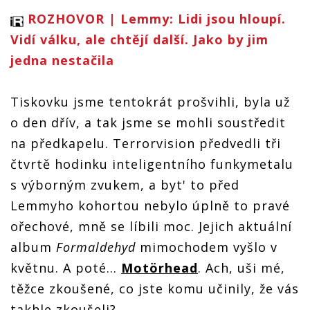
ROZHOVOR | Lemmy: Lidi jsou hloupí.
Vidí válku, ale chtějí další. Jako by jim
jedna nestačila
Tiskovku jsme tentokrát prošvihli, byla už
o den dřív, a tak jsme se mohli soustředit
na předkapelu. Terrorvision předvedli tři
čtvrtě hodinku inteligentního funkymetalu
s výborným zvukem, a byt' to před
Lemmyho kohortou nebylo úplně to pravé
ořechové, mně se líbili moc. Jejich aktuální
album
Formaldehyd
mimochodem vyšlo v
květnu. A poté…
Motörhead
. Ach, uši mé,
těžce zkoušené, co jste komu učinily, že vás
takhle zkoušeli?