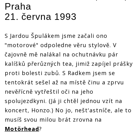
Praha
poprvé v
poprvé v
poprvé v
RETRO: A
Česku
Česku
Česku
21. června 1993
peklo se
otevřelo.
Motörhead
poprvé v
S Jardou Špulákem jsme začali ono
Česku
"motorové" odpoledne věru stylově. V
čajovně mě nalákal na ochutnávku pár
kalíšků přerůzných tea, jimiž zapíjel prášky
proti bolesti zubů. S Radkem jsem se
tentokrát sešel až na místě činu a zprvu
nevěřícně vytřeštil oči na jeho
spolujezdkyni. (Já ji chtěl jednou vzít na
koncert, Honzo.) No jo, nešt'astníče, ale to
musíš svou milou brát zrovna na
Motörhead
?