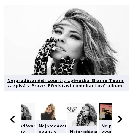
Nejprodávanější country zpěvačka Shania Twain
zazpívá v Praze. Představí comebackové album
Nejprodávanější
Nejprodávaně
Nejprodávanější
country
country
country
Nejprodávanější