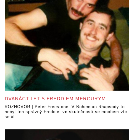
DVANÁCT LET S FREDDIEM MERCURYM
ROZHOVOR | Peter Freestone: V Bohemian Rhapsody to
nebyl ten správný Freddie, ve skutečnosti se mnohem víc
smál