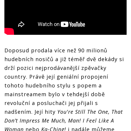
Doposud prodala více než 90 milionů
hudebních nosičů a již téměř dvě dekády si
drží pozici nejprodávanější zpěvačky
country. Právě její geniální propojení
tohoto hudebního stylu s popem a
mainstreamem bylo v tehdejší době
revoluční a posluchači jej přijali s
nadšením. Její hity
You're Still The One, That
Don’t Impress Me Much, Man! I Feel Like A
Woman
nebo
Ka-Ching!
i nadále můžeme