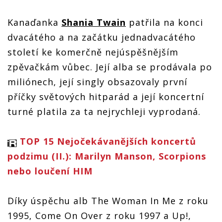
zpěvačka
zpěvačka
zpěvačka
country
Shania
Shania
Shania
zpěvačka
Kanaďanka
Shania Twain
patřila na konci
Twain
Twain
Twain
Shania
zazpívá v
zazpívá v
zazpívá v
Twain
dvacátého a na začátku jednadvacátého
Praze.
Praze.
Praze.
zazpívá v
století ke komerčně nejúspěšnějším
Představí
Představí
Představí
Praze.
comebackové
comebackové
comebackové
Představí
zpěvačkám vůbec. Její alba se prodávala po
album
album
album
comebackové
album
miliónech, její singly obsazovaly první
příčky světových hitparád a její koncertní
turné platila za ta nejrychleji vyprodaná.
TOP 15 Nejočekávanějších koncertů
podzimu (II.): Marilyn Manson, Scorpions
nebo loučení HIM
Díky úspěchu alb The Woman In Me z roku
1995, Come On Over z roku 1997 a Up!,