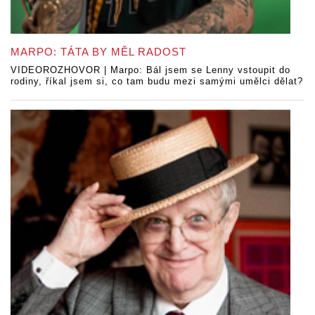
MARPO: TÁTA BY MĚL RADOST
VIDEOROZHOVOR | Marpo: Bál jsem se Lenny vstoupit do
rodiny, říkal jsem si, co tam budu mezi samými umělci dělat?