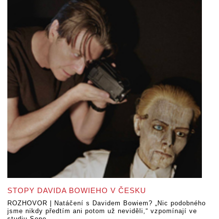
STOPY DAVIDA BOWIEHO V ČESKU
ROZHOVOR | Natáčení s Davidem Bowiem? „Nic podobného
jsme nikdy předtím ani potom už neviděli,“ vzpomínají ve
studiu Sono