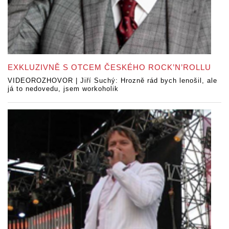
EXKLUZIVNĚ S OTCEM ČESKÉHO ROCK’N’ROLLU
VIDEOROZHOVOR | Jiří Suchý: Hrozně rád bych lenošil, ale
já to nedovedu, jsem workoholik