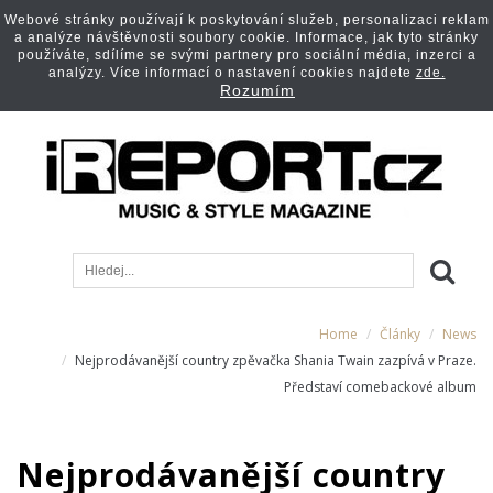
Webové stránky používají k poskytování služeb, personalizaci reklam
a analýze návštěvnosti soubory cookie. Informace, jak tyto stránky
používáte, sdílíme se svými partnery pro sociální média, inzerci a
analýzy. Více informací o nastavení cookies najdete
zde.
Rozumím
Home
Články
News
Nejprodávanější country zpěvačka Shania Twain zazpívá v Praze.
Představí comebackové album
Nejprodávanější country