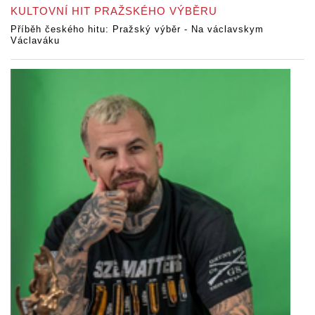
KULTOVNÍ HIT PRAŽSKÉHO VÝBĚRU
Příběh českého hitu: Pražský výběr - Na václavskym
Václaváku