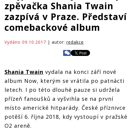
zpěvačka Shania Twain
zazpívá v Praze. Představí
comebackové album
Vydáno 09.10.2017
| autor:
redakce
Shania Twain
vydala na konci září nové
album Now, kterým se vrátila po patnácti
letech. I po této dlouhé pauze si udržela
přízeň fanoušků a vyšvihla se na první
místo americké hitparády. České příznivce
potěší 6. října 2018, kdy vystoupí v pražské
O2 areně.