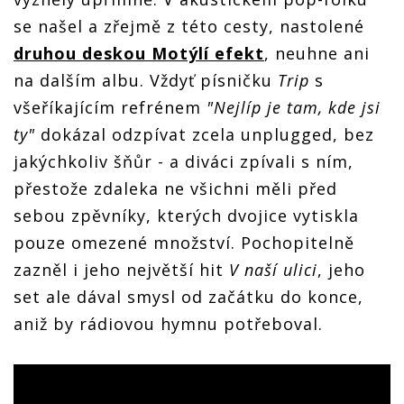
se našel a zřejmě z této cesty, nastolené
druhou deskou Motýlí efekt
, neuhne ani
na dalším albu. Vždyť písničku
Trip
s
všeříkajícím refrénem
"Nejlíp je tam, kde jsi
ty"
dokázal odzpívat zcela unplugged, bez
jakýchkoliv šňůr - a diváci zpívali s ním,
přestože zdaleka ne všichni měli před
sebou zpěvníky, kterých dvojice vytiskla
pouze omezené množství. Pochopitelně
zazněl i jeho největší hit
V naší ulici
, jeho
set ale dával smysl od začátku do konce,
aniž by rádiovou hymnu potřeboval.