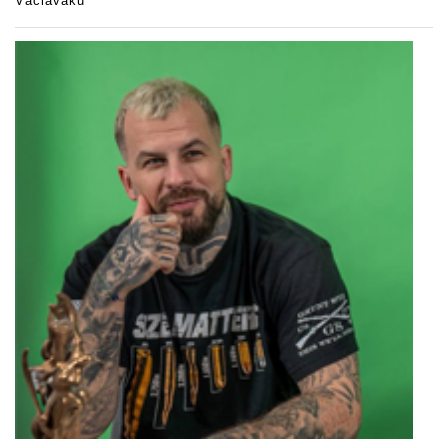
Václaváku