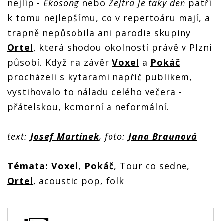
nejlíp -
Ekosong
nebo
Zejtra je taky den
patří
k tomu nejlepšímu, co v repertoáru mají, a
trapně nepůsobila ani parodie skupiny
Ortel
, která shodou okolností právě v Plzni
působí. Když na závěr
Voxel
a
Pokáč
procházeli s kytarami napříč publikem,
vystihovalo to náladu celého večera -
přátelskou, komorní a neformální.
text:
Josef Martínek
, foto:
Jana Braunová
Témata:
Voxel
,
Pokáč
, Tour co sedne,
Ortel
, acoustic pop, folk