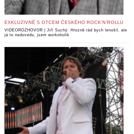
EXKLUZIVNĚ S OTCEM ČESKÉHO ROCK’N’ROLLU
VIDEOROZHOVOR | Jiří Suchý: Hrozně rád bych lenošil, ale
já to nedovedu, jsem workoholik