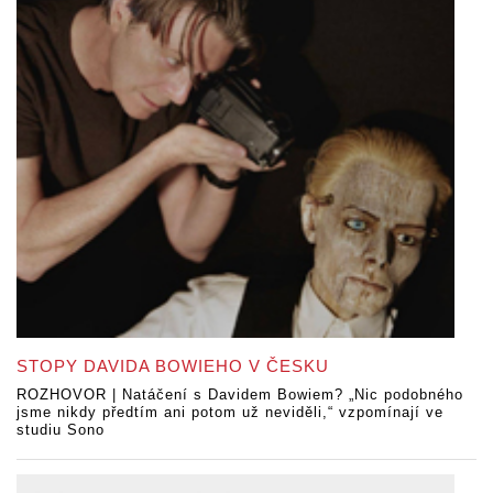
STOPY DAVIDA BOWIEHO V ČESKU
ROZHOVOR | Natáčení s Davidem Bowiem? „Nic podobného
jsme nikdy předtím ani potom už neviděli,“ vzpomínají ve
studiu Sono