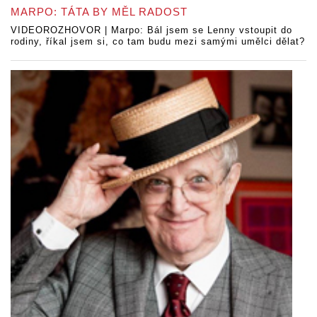
MARPO: TÁTA BY MĚL RADOST
VIDEOROZHOVOR | Marpo: Bál jsem se Lenny vstoupit do
rodiny, říkal jsem si, co tam budu mezi samými umělci dělat?