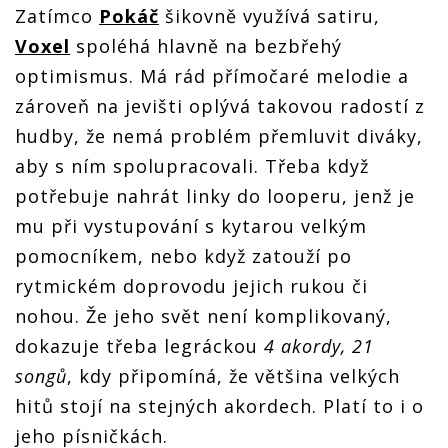
Zatímco
Pokáč
šikovně využívá satiru,
Voxel
spoléhá hlavně na bezbřehý
optimismus. Má rád přímočaré melodie a
zároveň na jevišti oplývá takovou radostí z
hudby, že nemá problém přemluvit diváky,
aby s ním spolupracovali. Třeba když
potřebuje nahrát linky do looperu, jenž je
mu při vystupování s kytarou velkým
pomocníkem, nebo když zatouží po
rytmickém doprovodu jejich rukou či
nohou. Že jeho svět není komplikovaný,
dokazuje třeba legráckou
4 akordy, 21
songů
, kdy připomíná, že většina velkých
hitů stojí na stejných akordech. Platí to i o
jeho písničkách.