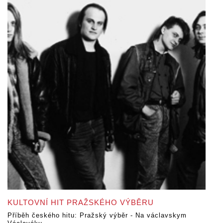
KULTOVNÍ HIT PRAŽSKÉHO VÝBĚRU
Příběh českého hitu: Pražský výběr - Na václavskym