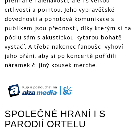
přehnané naléhavosti, ale i s velkou
citlivostí a pointou. Jeho vypravěčské
dovednosti a pohotová komunikace s
publikem jsou přednosti, díky kterým si na
pódiu sám s akustickou kytarou bohatě
vystačí. A třeba nakonec fanoušci vyhoví i
jeho přání, aby si po koncertě pořídili
náramek či jiný kousek merche.
SPOLEČNÉ HRANÍ I S
PARODIÍ ORTELU