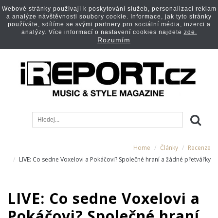
Webové stránky používají k poskytování služeb, personalizaci reklam
a analýze návštěvnosti soubory cookie. Informace, jak tyto stránky
používáte, sdílíme se svými partnery pro sociální média, inzerci a
analýzy. Více informací o nastavení cookies najdete
zde.
Rozumím
Home
Články
Recenze
LIVE: Co sedne Voxelovi a Pokáčovi? Společné hraní a žádné přetvářky
LIVE: Co sedne Voxelovi a
Pokáčovi? Společné hraní