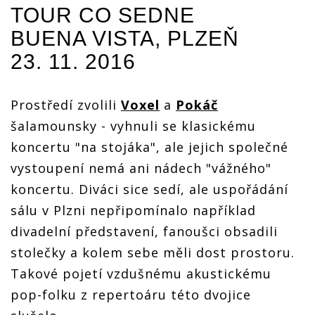
hraní a
hraní a
hraní a
hraní a
TOUR CO SEDNE
žádné
žádné
žádné
žádné
přetvářky
přetvářky
přetvářky
přetvářky
BUENA VISTA, PLZEŇ
23. 11. 2016
Prostředí zvolili
Voxel
a
Pokáč
šalamounsky - vyhnuli se klasickému
koncertu "na stojáka", ale jejich společné
vystoupení nemá ani nádech "vážného"
koncertu. Diváci sice sedí, ale uspořádání
sálu v Plzni nepřipomínalo například
divadelní představení, fanoušci obsadili
stolečky a kolem sebe měli dost prostoru.
Takové pojetí vzdušnému akustickému
pop-folku z repertoáru této dvojice