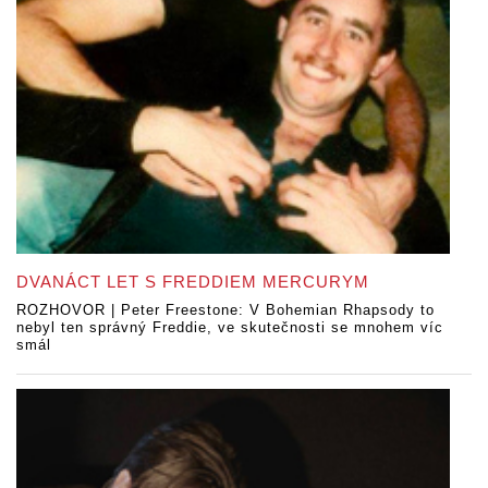
DVANÁCT LET S FREDDIEM MERCURYM
ROZHOVOR | Peter Freestone: V Bohemian Rhapsody to
nebyl ten správný Freddie, ve skutečnosti se mnohem víc
smál