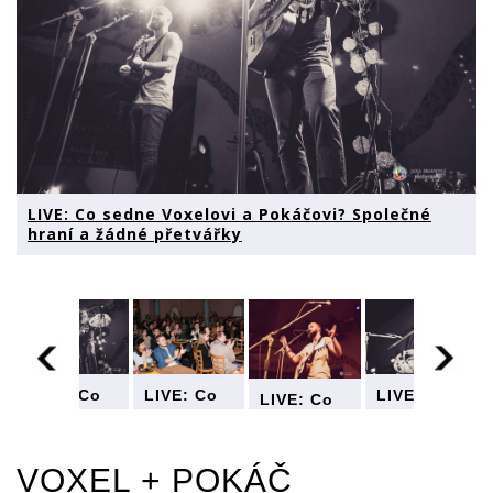
LIVE: Co sedne Voxelovi a Pokáčovi? Společné
hraní a žádné přetvářky
LIVE: Co
LIVE: Co
LIVE: Co
LIVE: Co
sedne
sedne
sedne
sedne
Voxelovi a
Voxelovi a
Voxelovi a
Voxelovi a
?
Pokáčovi?
Pokáčovi?
Pokáčovi?
Pokáčovi?
VOXEL
+
POKÁČ
Společné
Společné
Společné
Společné