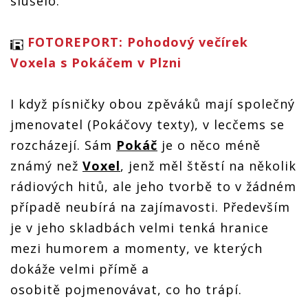
slušelo.
FOTOREPORT: Pohodový večírek
Voxela s Pokáčem v Plzni
I když písničky obou zpěváků mají společný
jmenovatel (Pokáčovy texty), v lecčems se
rozcházejí. Sám
Pokáč
je o něco méně
známý než
Voxel
, jenž měl štěstí na několik
rádiových hitů, ale jeho tvorbě to v žádném
případě neubírá na zajímavosti. Především
je v jeho skladbách velmi tenká hranice
mezi humorem a momenty, ve kterých
dokáže velmi přímě a
osobitě pojmenovávat, co ho trápí.