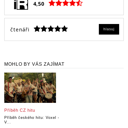
4,50
čtenáři
hlasuj
MOHLO BY VÁS ZAJÍMAT
Příběh CZ hitu
Příběh českého hitu: Voxel -
V...