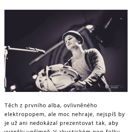
Těch z prvního alba, ovlivněného
elektropopem, ale moc nehraje, nejspíš by
je už ani nedokázal prezentovat tak, aby
vyzněly upřímně. V akustickém pop-folku