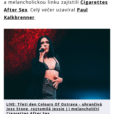
a melancholickou linku zajistili
Cigarettes
After Sex
. Celý večer uzavíral
Paul
Kalkbrenner
.
LIVE: Třetí den Colours Of Ostrava - uhrančivá
Joss Stone, roztomilá Jessie J i melancholičtí
Cigarettes After Sex