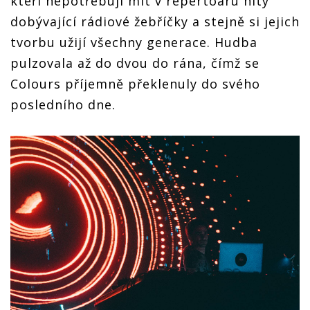
kteří nepotřebují mít v repertoáru hity
dobývající rádiové žebříčky a stejně si jejich
tvorbu užijí všechny generace. Hudba
pulzovala až do dvou do rána, čímž se
Colours příjemně překlenuly do svého
posledního dne.