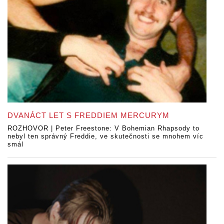
DVANÁCT LET S FREDDIEM MERCURYM
ROZHOVOR | Peter Freestone: V Bohemian Rhapsody to
nebyl ten správný Freddie, ve skutečnosti se mnohem víc
smál