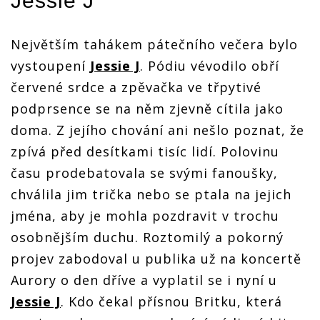
Jessie J
Největším tahákem pátečního večera bylo
vystoupení
Jessie J
. Pódiu vévodilo obří
červené srdce a zpěvačka ve třpytivé
podprsence se na něm zjevně cítila jako
doma. Z jejího chování ani nešlo poznat, že
zpívá před desítkami tisíc lidí. Polovinu
času prodebatovala se svými fanoušky,
chválila jim trička nebo se ptala na jejich
jména, aby je mohla pozdravit v trochu
osobnějším duchu. Roztomilý a pokorný
projev zabodoval u publika už na koncertě
Aurory o den dříve a vyplatil se i nyní u
Jessie J
. Kdo čekal přísnou Britku, která