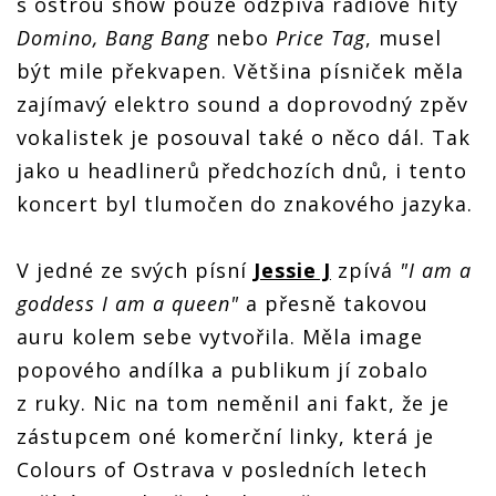
s ostrou show pouze odzpívá rádiové hity
Domino, Bang Bang
nebo
Price Tag
, musel
být mile překvapen. Většina písniček měla
zajímavý elektro sound a doprovodný zpěv
vokalistek je posouval také o něco dál. Tak
jako u headlinerů předchozích dnů, i tento
koncert byl tlumočen do znakového jazyka.
V jedné ze svých písní
Jessie J
zpívá
"I am a
goddess I am a queen"
a přesně takovou
auru kolem sebe vytvořila. Měla image
popového andílka a publikum jí zobalo
z ruky. Nic na tom neměnil ani fakt, že je
zástupcem oné komerční linky, která je
Colours of Ostrava v posledních letech