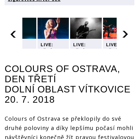
LIVE:
LIVE:
LIVE:
LIVE:
Třetí den
Třetí den
Třetí den
Třetí den
Colours
Colours
Colours
Colours
Of
Of
Of
Of
COLOURS OF OSTRAVA,
Ostrava -
Ostrava -
Ostrava -
Ostrava -
uhrančivá
uhrančivá
uhrančivá
uhrančivá
DEN TŘETÍ
Joss
Joss
Joss
Joss
Stone,
Stone,
Stone,
Stone,
DOLNÍ OBLAST VÍTKOVICE
roztomilá
roztomilá
roztomilá
roztomilá
Jessie J i
Jessie J i
Jessie J i
Jessie J i
20. 7. 2018
melancholičtí
melancholičtí
melancholičtí
melancholičtí
Cigarettes
Cigarettes
Cigarettes
Cigarettes
After Sex
After Sex
After Sex
After Sex
Colours of Ostrava se překlopily do své
druhé poloviny a díky lepšímu počasí mohli
návštěvníci konečně žít pravou festivalovou