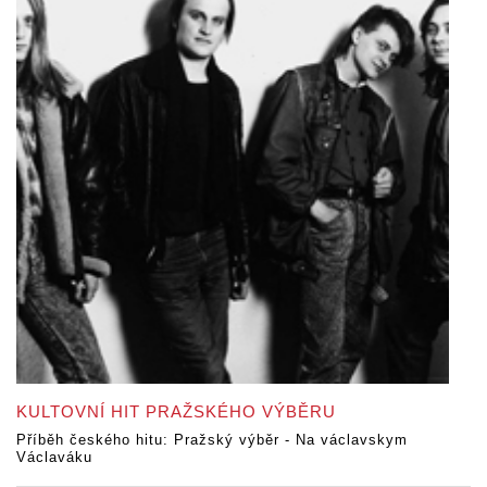
KULTOVNÍ HIT PRAŽSKÉHO VÝBĚRU
Příběh českého hitu: Pražský výběr - Na václavskym
Václaváku