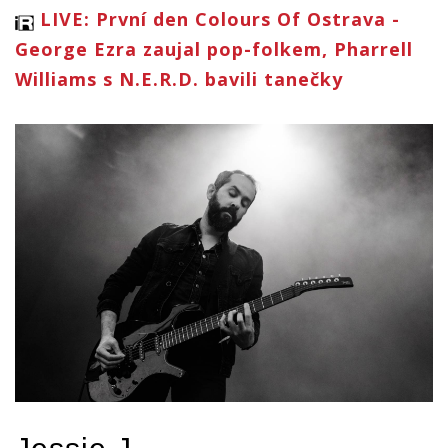
LIVE: První den Colours Of Ostrava -
George Ezra zaujal pop-folkem, Pharrell
Williams s N.E.R.D. bavili tanečky