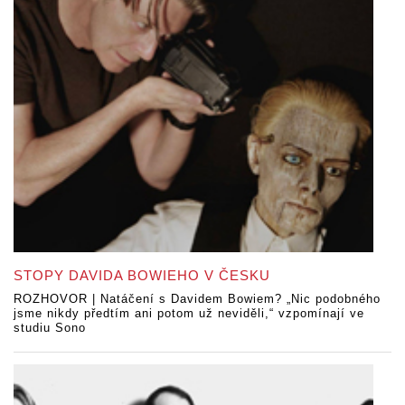
STOPY DAVIDA BOWIEHO V ČESKU
ROZHOVOR | Natáčení s Davidem Bowiem? „Nic podobného
jsme nikdy předtím ani potom už neviděli,“ vzpomínají ve
studiu Sono