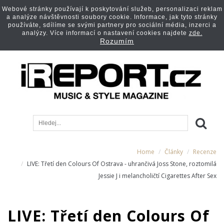
Webové stránky používají k poskytování služeb, personalizaci reklam
a analýze návštěvnosti soubory cookie. Informace, jak tyto stránky
používáte, sdílíme se svými partnery pro sociální média, inzerci a
analýzy. Více informací o nastavení cookies najdete
zde.
Rozumím
Home
Články
Recenze
LIVE: Třetí den Colours Of Ostrava - uhrančivá Joss Stone, roztomilá
Jessie J i melancholičtí Cigarettes After Sex
LIVE: Třetí den Colours Of