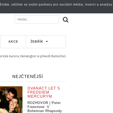
váte, sdílíme se svými partnery pro sociální média, inzerci a analýzy.
AKCE
ŽEBŘÍK
rická Aurora, Kensington si přivezli tlumočnici
NEJČTENĚJŠÍ
DVANÁCT LET S
FREDDIEM
MERCURYM
ROZHOVOR | Peter
Freestone: V
Bohemian Rhapsody