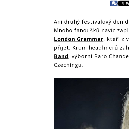
Ani druhý festivalový den d
Mnoho fanoušků navíc zap
London Grammar
, kteří z
přijet. Krom headlinerů zah
Band
, výborní Baro Chandel
Czechingu.