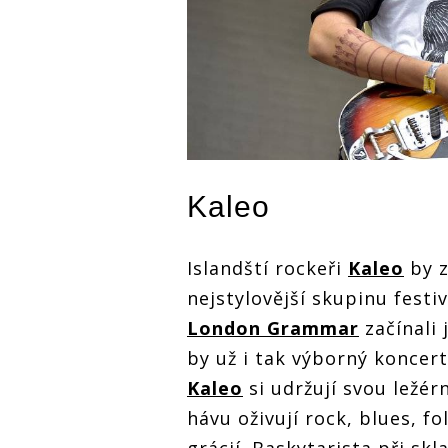
Kaleo
Islandští rockeři
Kaleo
by z
nejstylovější skupinu festi
London Grammar
začínali 
by už i tak výborný koncert
Kaleo
si udržují svou ležé
hávu oživují rock, blues, f
grácií. Baskytarista při sk