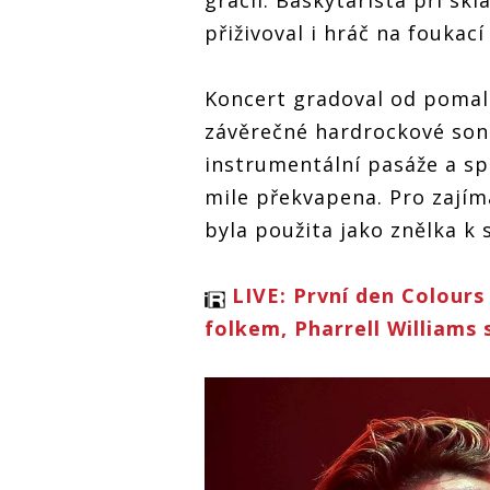
přiživoval i hráč na foukac
Koncert gradoval od pomale
závěrečné hardrockové song
instrumentální pasáže a s
mile překvapena. Pro zají
byla použita jako znělka k s
LIVE: První den Colours
folkem, Pharrell Williams 