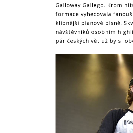
Galloway Gallego. Krom hi
formace vyhecovala fanouš
klidnější pianové písně. Sk
návštěvníků osobním highli
pár českých vět už by si o