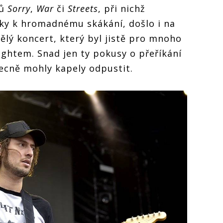
tů
Sorry
,
War
či
Streets
, při nichž
ky k hromadnému skákání, došlo i na
vělý koncert, který byl jistě pro mnoho
ghtem. Snad jen ty pokusy o přeříkání
becně mohly kapely odpustit.