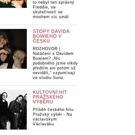
to nebyl ten správný
Freddie, ve
skutečnosti se
mnohem víc smál
STOPY DAVIDA
BOWIEHO V
ČESKU
ROZHOVOR |
Natáčení s Davidem
Bowiem? „Nic
podobného jsme nikdy
předtím ani potom už
neviděli,“ vzpomínají
ve studiu Sono
KULTOVNÍ HIT
PRAŽSKÉHO
VÝBĚRU
Příběh českého hitu:
Pražský výběr - Na
václavskym
Václaváku