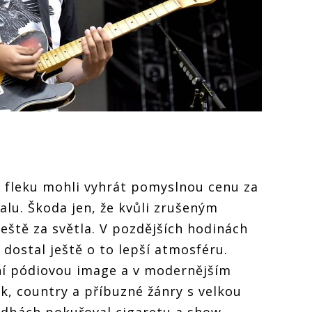
 fleku mohli vyhrát pomyslnou cenu za
valu. Škoda jen, že kvůli zrušeným
ještě za světla. V pozdějších hodinách
 dostal ještě o to lepší atmosféru.
rní pódiovou image a v modernějším
olk, country a příbuzné žánry s velkou
ladbách pokuřoval cigaretu a show