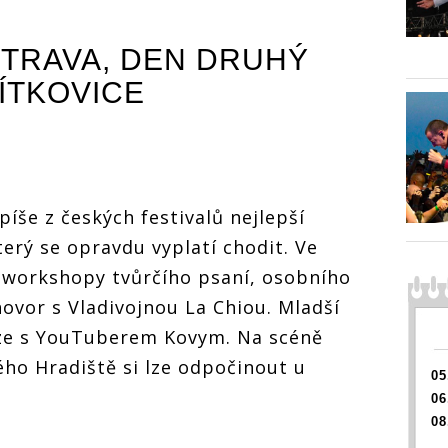
rs Of
LIVE: Colours Of
LIVE: Colours Of
LIVE: 
druhý
Ostrava si druhý
Ostrava si druhý
Ostrav
TRAVA, DEN DRUHÝ
ila
den podmanila
den podmanila
den po
rora,
éterická Aurora,
éterická Aurora,
éterick
ÍTKOVICE
 si
Kensington si
Kensington si
Kensin
přivezli
přivezli
přivezl
tlumočnici
tlumočnici
tlumoč
íše z českých festivalů nejlepší
rý se opravdu vyplatí chodit. Ve
 workshopy tvůrčího psaní, osobního
ovor s Vladivojnou La Chiou. Mladší
uze s YouTuberem Kovym. Na scéně
ého Hradiště si lze odpočinout u
05
06
08