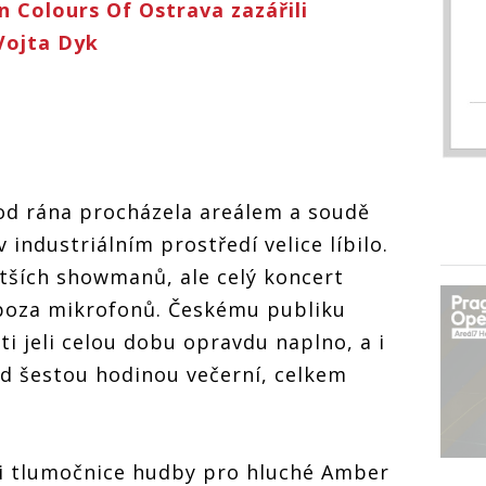
Colours Of Ostrava zazářili
Vojta Dyk
od rána procházela areálem a soudě
 v industriálním prostředí velice líbilo.
tších showmanů, ale celý koncert
poza mikrofonů. Českému publiku
i jeli celou dobu opravdu naplno, a i
řed šestou hodinou večerní, celkem
 i tlumočnice hudby pro hluché Amber