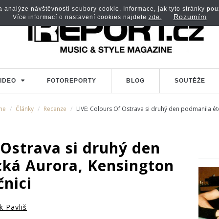
analýze návštěvnosti soubory cookie. Informace, jak tyto stránky použí
Rozumím
Více informací o nastavení cookies najdete
zde.
IDEO
FOTOREPORTY
BLOG
SOUTĚŽE
me
Články
Recenze
LIVE: Colours Of Ostrava si druhý den podmanila éte
 Ostrava si druhý den
cká Aurora, Kensington
čnici
k Pavliš