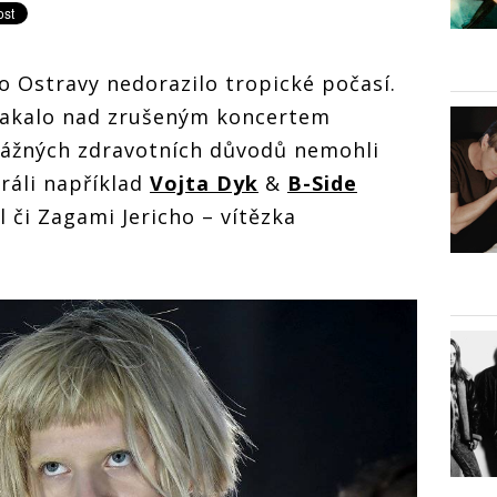
o Ostravy nedorazilo tropické počasí.
lakalo nad zrušeným koncertem
 vážných zdravotních důvodů nemohli
ráli například
Vojta Dyk
&
B-Side
 či Zagami Jericho – vítězka