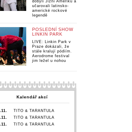
dobyli Jižní Ameriku a
éterická Aurora,
Colours Of
učarovali latinsko-
Kensington si
americké rockové
a si druhý
přivezli
legendě
dmanila
tlumočnici
á Aurora,
gton si
POSLEDNÍ SHOW
i
LINKIN PARK
nici
LIVE: Linkin Park v
Praze dokázali, že
stále kralují pódiím.
Aerodrome festival
jim ležel u nohou
Kalendář akcí
.11.
TITO & TARANTULA
.11.
TITO & TARANTULA
.11.
TITO & TARANTULA