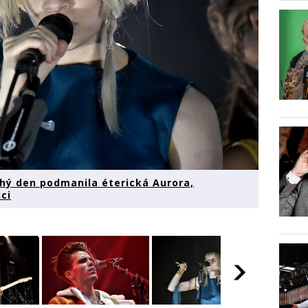
uhý den podmanila éterická Aurora,
ci