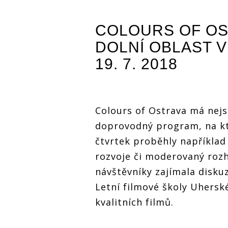
LIVE: Colours Of
LIVE: Colou
Ostrava si druhý
Ostrava si 
COLOURS OF OS
den podmanila
den podman
éterická Aurora,
éterická Au
DOLNÍ OBLAST V
Kensington si
Kensington
přivezli
přivezli
19. 7. 2018
tlumočnici
tlumočnici
Colours of Ostrava má nejsp
doprovodný program, na kte
čtvrtek proběhly například
rozvoje či moderovaný rozh
návštěvníky zajímala disk
Letní filmové školy Uhersk
kvalitních filmů.