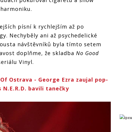
í harmoniku.
jších písní k rychlejším až po
y. Nechyběly ani až psychedelické
pousta návštěvníků byla tímto setem
mavost doplňme, že skladba
No Good
eriálu Vinyl.
 Of Ostrava - George Ezra zaujal pop-
s N.E.R.D. bavili tanečky