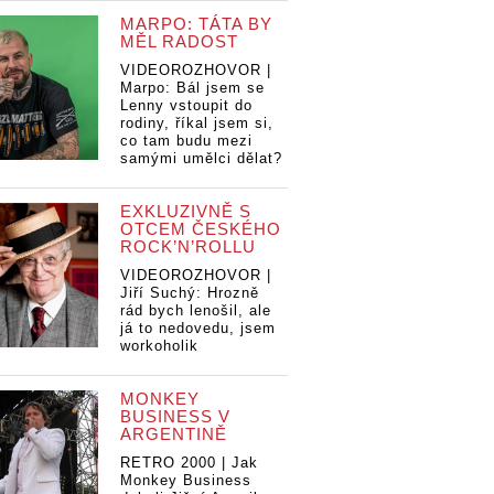
MARPO: TÁTA BY
MĚL RADOST
VIDEOROZHOVOR |
Marpo: Bál jsem se
Lenny vstoupit do
rodiny, říkal jsem si,
co tam budu mezi
samými umělci dělat?
EXKLUZIVNĚ S
OTCEM ČESKÉHO
ROCK’N’ROLLU
VIDEOROZHOVOR |
Jiří Suchý: Hrozně
rád bych lenošil, ale
já to nedovedu, jsem
workoholik
MONKEY
BUSINESS V
ARGENTINĚ
LIVE: Colours Of
RETRO 2000 | Jak
Ostrava si druhý
Monkey Business
den podmanila