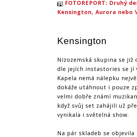
FOTOREPORT: Druhý den 
Kensington, Aurora nebo 
Kensington
Nizozemská skupina se již 
dle jejích instastories se jí
Kapela nemá nálepku nejvě
dokáže utáhnout i pouze z
velmi dobře známí muzikant
když svůj set zahájili už p
vynikala i světelná show.
Na pár skladeb se objevila