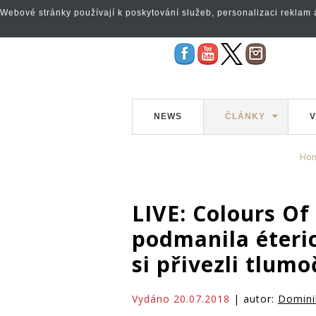
Webové stránky používají k poskytování služeb, personalizaci reklam a 
NEWS
ČLÁNKY
V
Ho
LIVE: Colours Of
podmanila éteri
si přivezli tlumo
Vydáno 20.07.2018
| autor:
Domini