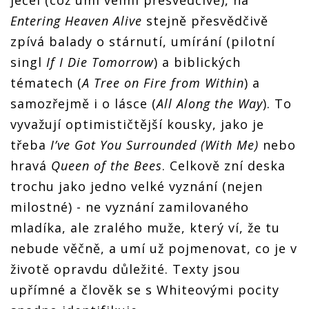
Entering Heaven Alive
stejně přesvědčivě
zpívá balady o stárnutí, umírání (pilotní
singl
If I Die Tomorrow
) a biblických
tématech (
A Tree on Fire from Within
) a
samozřejmě i o lásce (
All Along the Way
). To
vyvažují optimističtější kousky, jako je
třeba
I’ve Got You Surrounded (With Me)
nebo
hravá
Queen of the Bees
. Celkově zní deska
trochu jako jedno velké vyznání (nejen
milostné) - ne vyznání zamilovaného
mladíka, ale zralého muže, který ví, že tu
nebude věčně, a umí už pojmenovat, co je v
životě opravdu důležité. Texty jsou
upřímné a člověk se s Whiteovými pocity