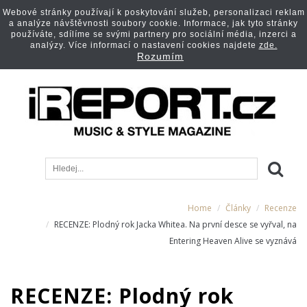
Webové stránky používají k poskytování služeb, personalizaci reklam
a analýze návštěvnosti soubory cookie. Informace, jak tyto stránky
používáte, sdílíme se svými partnery pro sociální média, inzerci a
analýzy. Více informací o nastavení cookies najdete
zde.
Rozumím
Home
Články
Recenze
RECENZE: Plodný rok Jacka Whitea. Na první desce se vyřval, na
Entering Heaven Alive se vyznává
RECENZE: Plodný rok