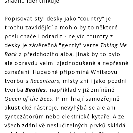
snadno identifikuje.
Popisovat styl desky jako “country” je
trochu zavádějící a mohlo by to některé
posluchače i odradit - nejvíc country z
desky je závěrečná "gently" verze
Taking Me
Back
z předchozího alba, jinak by to bylo
ale opravdu velmi zjednodušené a nepřesné
označení. Hudebně připomíná Whiteovu
tvorbu s
Raconteurs,
místy zní i jako pozdní
tvorba
Beatles
, například v již zmíněné
Queen of the Bees
. Prim hrají samozřejmě
akustické nástroje, nevyhýbá se ale ani
syntezátorům nebo elektrické kytaře. A ze
všech zdánlivě neslučitelných prvků skládá