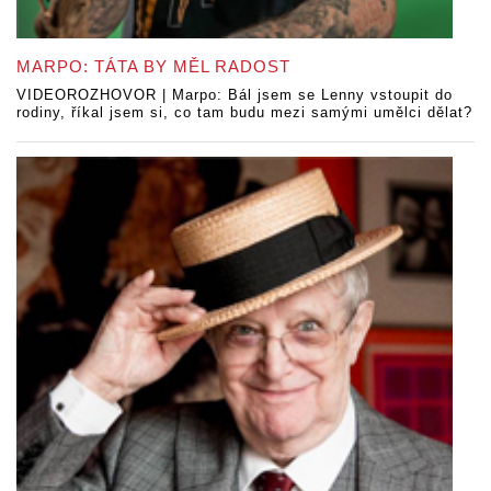
MARPO: TÁTA BY MĚL RADOST
VIDEOROZHOVOR | Marpo: Bál jsem se Lenny vstoupit do
rodiny, říkal jsem si, co tam budu mezi samými umělci dělat?