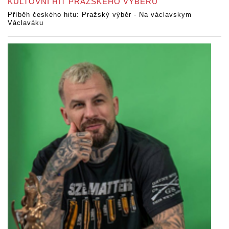
KULTOVNÍ HIT PRAŽSKÉHO VÝBĚRU
Příběh českého hitu: Pražský výběr - Na václavskym
Václaváku