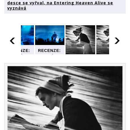
desce se vyřval, na Entering Heaven Alive se
vyznává
RECENZE:
RECENZE:
Plodný
Plodný
RECENZE:
RECENZE:
rok Jacka
rok Jacka
Plodný
Plodný
Whitea.
Whitea.
rok Jacka
rok Jacka
Na první
Na první
Whitea.
Whitea.
desce se
desce se
Na první
Na první
vyřval, na
vyřval, na
desce se
desce se
Entering
Entering
vyřval, na
vyřval, na
Heaven
Heaven
Entering
Entering
Alive se
Alive se
Heaven
Heaven
vyznává
vyznává
Alive se
Alive se
vyznává
vyznává