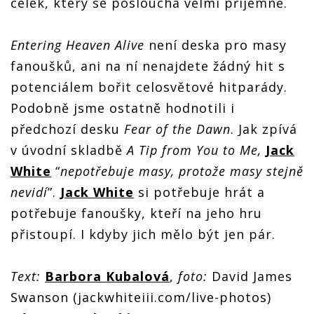
celek, který se poslouchá velmi příjemně.
Entering Heaven Alive
není deska pro masy
fanoušků, ani na ní nenajdete žádný hit s
potenciálem bořit celosvětové hitparády.
Podobně jsme ostatně hodnotili i
předchozí desku
Fear of the Dawn
. Jak zpívá
v úvodní skladbě
A Tip from You to Me,
Jack
White
“
nepotřebuje masy, protože masy stejně
nevidí
”.
Jack White
si potřebuje hrát a
potřebuje fanoušky, kteří na jeho hru
přistoupí. I kdyby jich mělo být jen pár.
Text:
Barbora Kubalová
,
foto:
David James
Swanson (jackwhiteiii.com/live-photos)