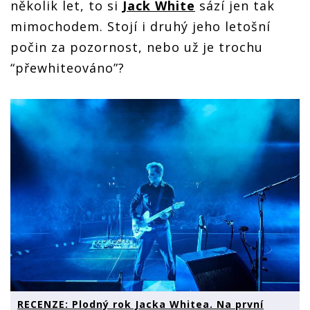
několik let, to si
Jack White
sází jen tak
mimochodem. Stojí i druhý jeho letošní
počin za pozornost, nebo už je trochu
“přewhiteováno”?
RECENZE: Plodný rok Jacka Whitea. Na první