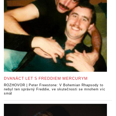
DVANÁCT LET S FREDDIEM MERCURYM
ROZHOVOR | Peter Freestone: V Bohemian Rhapsody to
nebyl ten správný Freddie, ve skutečnosti se mnohem víc
smál