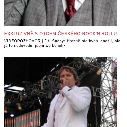
EXKLUZIVNĚ S OTCEM ČESKÉHO ROCK’N’ROLLU
VIDEOROZHOVOR | Jiří Suchý: Hrozně rád bych lenošil, ale
já to nedovedu, jsem workoholik