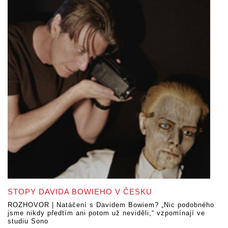
STOPY DAVIDA BOWIEHO V ČESKU
ROZHOVOR | Natáčení s Davidem Bowiem? „Nic podobného
jsme nikdy předtím ani potom už neviděli,“ vzpomínají ve
studiu Sono