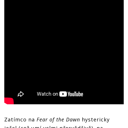
Zatímco na
Fear of the Dawn
hystericky
ječel (což umí velmi přesvědčivě), na