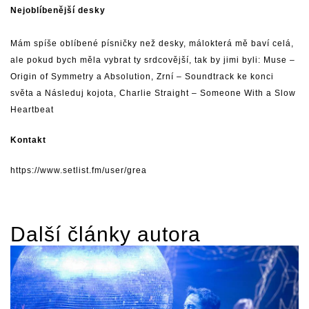
Nejoblíbenější desky
Mám spíše oblíbené písničky než desky, málokterá mě baví celá,
ale pokud bych měla vybrat ty srdcovější, tak by jimi byli:
Muse
–
Origin of Symmetry a Absolution,
Zrní
– Soundtrack ke konci
světa a Následuj kojota,
Charlie Straight
– Someone With a Slow
Heartbeat
Kontakt
https://www.setlist.fm/user/grea
Další články autora