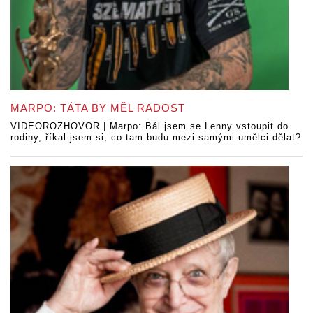
MARPO: TÁTA BY MĚL RADOST
VIDEOROZHOVOR | Marpo: Bál jsem se Lenny vstoupit do
rodiny, říkal jsem si, co tam budu mezi samými umělci dělat?