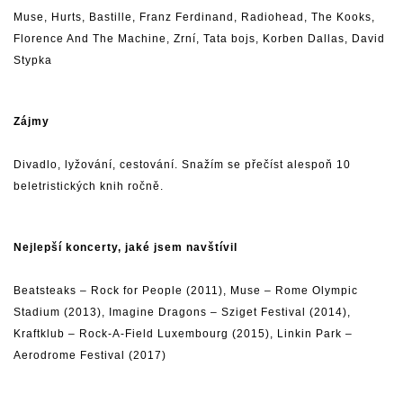
Muse
,
Hurts
,
Bastille
,
Franz Ferdinand
,
Radiohead
,
The Kooks
,
Florence And The Machine
,
Zrní
,
Tata bojs
,
Korben Dallas
,
David
Stypka
Zájmy
Divadlo, lyžování, cestování. Snažím se přečíst alespoň 10
beletristických knih ročně.
Nejlepší koncerty, jaké jsem navštívil
Beatsteaks
– Rock for People (2011),
Muse
– Rome Olympic
Stadium (2013),
Imagine Dragons
– Sziget Festival (2014),
Kraftklub – Rock-A-Field Luxembourg (2015),
Linkin Park
–
Aerodrome Festival (2017)