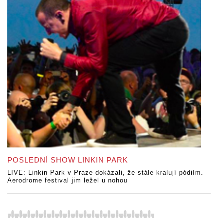
POSLEDNÍ SHOW LINKIN PARK
LIVE: Linkin Park v Praze dokázali, že stále kralují pódiím.
Aerodrome festival jim ležel u nohou