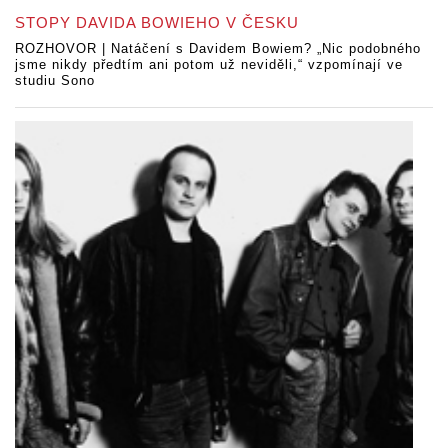
STOPY DAVIDA BOWIEHO V ČESKU
ROZHOVOR | Natáčení s Davidem Bowiem? „Nic podobného
jsme nikdy předtím ani potom už neviděli,“ vzpomínají ve
studiu Sono