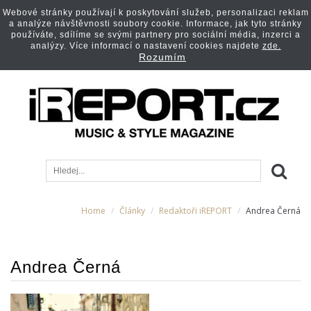
Webové stránky používají k poskytování služeb, personalizaci reklam
a analýze návštěvnosti soubory cookie. Informace, jak tyto stránky
používáte, sdílíme se svými partnery pro sociální média, inzerci a
analýzy. Více informací o nastavení cookies najdete
zde.
Rozumím
Home
Články
Redaktoři iREPORT
Andrea Černá
Andrea Černá