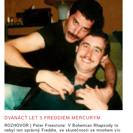
DVANÁCT LET S FREDDIEM MERCURYM
ROZHOVOR | Peter Freestone: V Bohemian Rhapsody to
nebyl ten správný Freddie, ve skutečnosti se mnohem víc