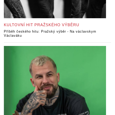
KULTOVNÍ HIT PRAŽSKÉHO VÝBĚRU
Příběh českého hitu: Pražský výběr - Na václavskym
Václaváku