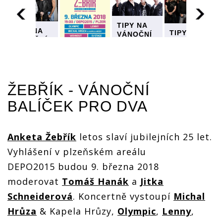
TIPY NA
TIPY NA
TIPY NA
VÁNOČNÍ
VÁNOČNÍ
VÁNOČNÍ
HUDEBNÍ
HUDEBNÍ
HUDEBNÍ
DÁRKY
DÁRKY
DÁRKY
(I.):
(I.):
TIPY NA
(I.):
Ježíšek
Ježíšek
VÁNOČNÍ
Ježíšek
nadělí
nadělí
ŽEBŘÍK - VÁNOČNÍ
HUDEBNÍ
nadělí
lístky na
lístky na
DÁRKY
lístky na
Žebřík,
BALÍČEK PRO DVA
Žebřík,
(I.):
Žebřík,
Iron
Iron
Ježíšek
Iron
Maiden a
Maiden a
nadělí
Maiden a
Pearl Jam
Pearl Jam
lístky na
Pearl Jam
nebo
Anketa Žebřík
letos slaví jubilejních 25 let.
nebo
Žebřík,
nebo
novou
novou
Iron
novou
Vyhlášení v plzeňském areálu
desku U2
desku U2
Maiden a
desku U2
DEPO2015 budou 9. března 2018
Pearl Jam
nebo
moderovat
Tomáš Hanák
a
Jitka
novou
desku U2
Schneiderová
. Koncertně vystoupí
Michal
Hrůza
& Kapela Hrůzy,
Olympic
,
Lenny
,