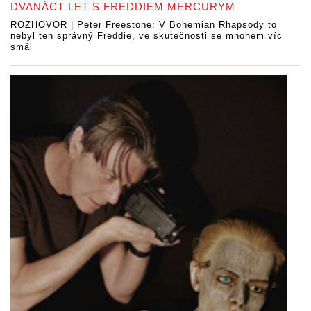
DVANÁCT LET S FREDDIEM MERCURYM
ROZHOVOR | Peter Freestone: V Bohemian Rhapsody to
nebyl ten správný Freddie, ve skutečnosti se mnohem víc
smál