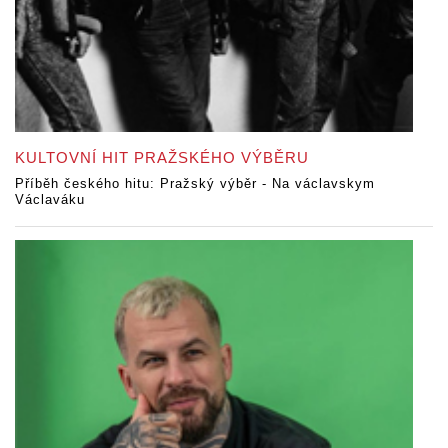
KULTOVNÍ HIT PRAŽSKÉHO VÝBĚRU
Příběh českého hitu: Pražský výběr - Na václavskym
Václaváku