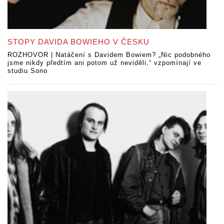
STOPY DAVIDA BOWIEHO V ČESKU
ROZHOVOR | Natáčení s Davidem Bowiem? „Nic podobného
jsme nikdy předtím ani potom už neviděli,“ vzpomínají ve
studiu Sono