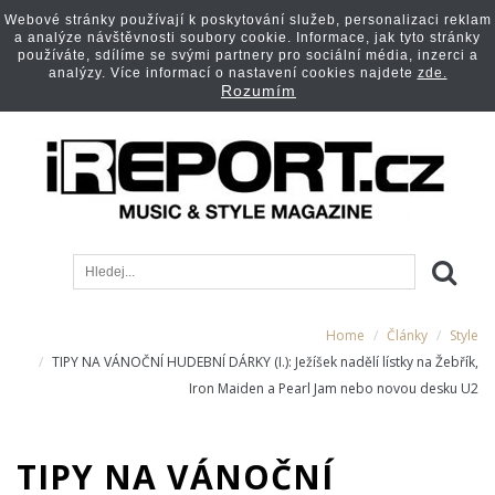
Webové stránky používají k poskytování služeb, personalizaci reklam
a analýze návštěvnosti soubory cookie. Informace, jak tyto stránky
používáte, sdílíme se svými partnery pro sociální média, inzerci a
analýzy. Více informací o nastavení cookies najdete
zde.
Rozumím
Home
Články
Style
TIPY NA VÁNOČNÍ HUDEBNÍ DÁRKY (I.): Ježíšek nadělí lístky na Žebřík,
Iron Maiden a Pearl Jam nebo novou desku U2
TIPY NA VÁNOČNÍ