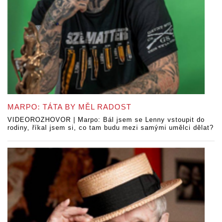
MARPO: TÁTA BY MĚL RADOST
VIDEOROZHOVOR | Marpo: Bál jsem se Lenny vstoupit do
rodiny, říkal jsem si, co tam budu mezi samými umělci dělat?