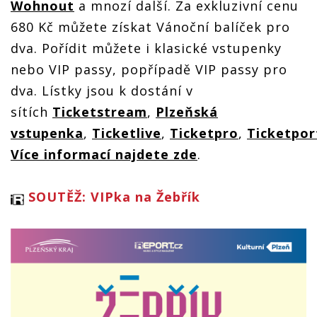
Wohnout
a mnozí další. Za exkluzivní cenu
680 Kč můžete získat Vánoční balíček pro
dva. Pořídit můžete i klasické vstupenky
nebo VIP passy, popřípadě VIP passy pro
dva. Lístky jsou k dostání v
sítích
Ticketstream
,
Plzeňská
vstupenka
,
Ticketlive
,
Ticketpro
,
Ticketpor
Více informací najdete zde
.
SOUTĚŽ: VIPka na Žebřík